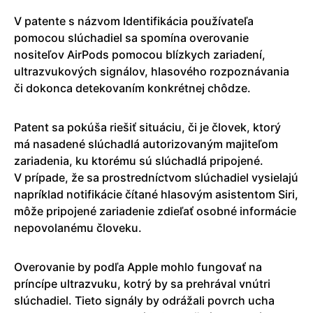
V patente s názvom Identifikácia používateľa
pomocou slúchadiel sa spomína overovanie
nositeľov AirPods pomocou blízkych zariadení,
ultrazvukových signálov, hlasového rozpoznávania
či dokonca detekovaním konkrétnej chôdze.
Patent sa pokúša riešiť situáciu, či je človek, ktorý
má nasadené slúchadlá autorizovaným majiteľom
zariadenia, ku ktorému sú slúchadlá pripojené.
V prípade, že sa prostredníctvom slúchadiel vysielajú
napríklad notifikácie čítané hlasovým asistentom Siri,
môže pripojené zariadenie zdieľať osobné informácie
nepovolanému človeku.
Overovanie by podľa Apple mohlo fungovať na
príncípe ultrazvuku, kotrý by sa prehrával vnútri
slúchadiel. Tieto signály by odrážali povrch ucha