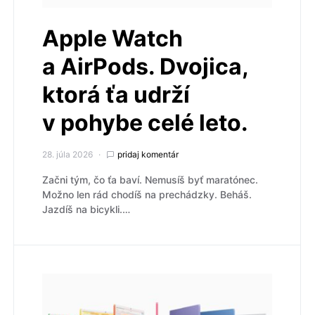
Apple Watch
a AirPods. Dvojica,
ktorá ťa udrží
v pohybe celé leto.
28. júla 2026
pridaj komentár
Začni tým, čo ťa baví. Nemusíš byť maratónec.
Možno len rád chodíš na prechádzky. Beháš.
Jazdíš na bicykli.…