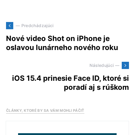
— Predchádzajúci
Nové video Shot on iPhone je
oslavou lunárneho nového roku
Následujúci —
iOS 15.4 prinesie Face ID, ktoré si
poradí aj s rúškom
ČLÁNKY, KTORÉ BY SA VÁM MOHLI PÁČIŤ