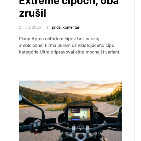
Extreme čipoch, oba
zrušil
21. júla 2026
pridaj komentár
Plány Applu ohľadom čipov boli naozaj
ambiciózne. Firma okrem už existujúceho čipu
kategórie Ultra pripravoval ešte mocnejší variant.