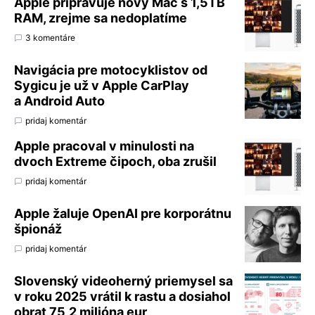
Apple pripravuje nový Mac s 1,5TB
RAM, zrejme sa nedoplatíme
3 komentáre
Navigácia pre motocyklistov od
Sygicu je už v Apple CarPlay
a Android Auto
pridaj komentár
Apple pracoval v minulosti na
dvoch Extreme čipoch, oba zrušil
pridaj komentár
Apple žaluje OpenAI pre korporátnu
špionáž
pridaj komentár
Slovenský videoherný priemysel sa
v roku 2025 vrátil k rastu a dosiahol
obrat 75,2 milióna eur