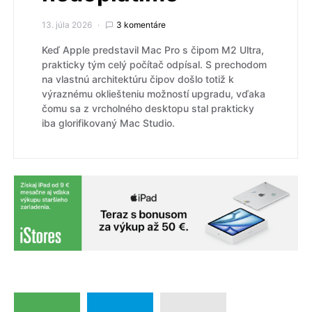
13. júla 2026
3 komentáre
Keď Apple predstavil Mac Pro s čipom M2 Ultra,
prakticky tým celý počítač odpísal. S prechodom
na vlastnú architektúru čipov došlo totiž k
výraznému okliešteniu možností upgradu, vďaka
čomu sa z vrcholného desktopu stal prakticky
iba glorifikovaný Mac Studio.