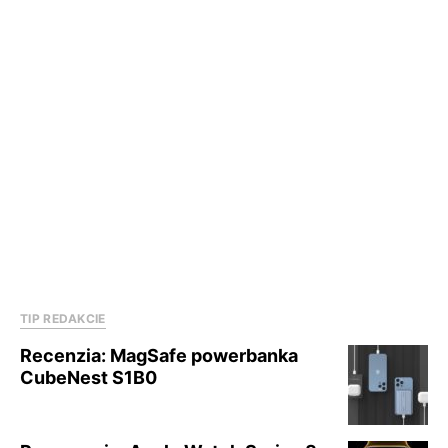
TIP REDAKCIE
Recenzia: MagSafe powerbanka
CubeNest S1B0