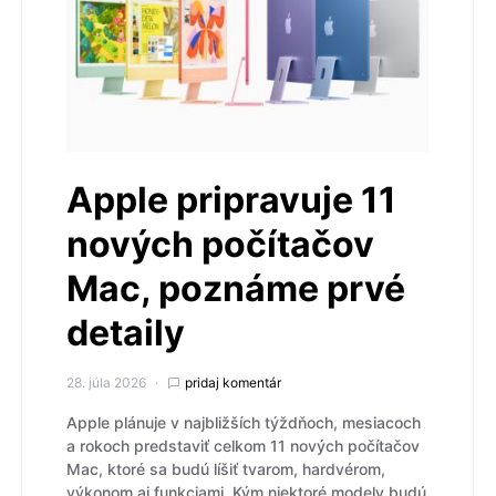
Apple pripravuje 11
nových počítačov
Mac, poznáme prvé
detaily
28. júla 2026
pridaj komentár
Apple plánuje v najbližších týždňoch, mesiacoch
a rokoch predstaviť celkom 11 nových počítačov
Mac, ktoré sa budú líšiť tvarom, hardvérom,
výkonom aj funkciami. Kým niektoré modely budú