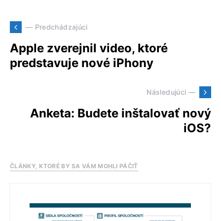
— Predchádzajúci
Apple zverejnil video, ktoré
predstavuje nové iPhony
Následujúci —
Anketa: Budete inštalovať nový
iOS?
ČLÁNKY, KTORÉ BY SA VÁM MOHLI PÁČIŤ