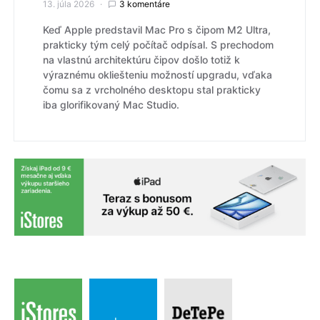
13. júla 2026
3 komentáre
Keď Apple predstavil Mac Pro s čipom M2 Ultra,
prakticky tým celý počítač odpísal. S prechodom
na vlastnú architektúru čipov došlo totiž k
výraznému okliešteniu možností upgradu, vďaka
čomu sa z vrcholného desktopu stal prakticky
iba glorifikovaný Mac Studio.