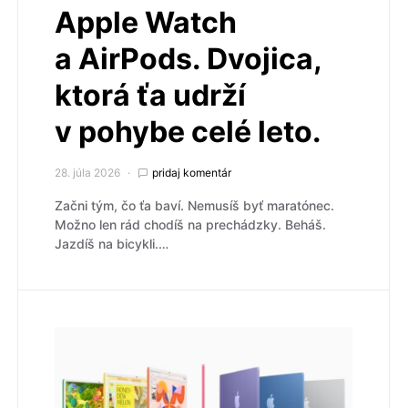
Apple Watch
a AirPods. Dvojica,
ktorá ťa udrží
v pohybe celé leto.
28. júla 2026
pridaj komentár
Začni tým, čo ťa baví. Nemusíš byť maratónec.
Možno len rád chodíš na prechádzky. Beháš.
Jazdíš na bicykli.…