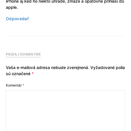
iPhone aj ked ho niekto uhrade, zmaze a opatovne prihlasi do
apple.
Odpovedať
PRIDAJ KOMENTÁR
Vaša e-mailová adresa nebude zverejnená.
Vyžadované polia
sú označené
*
Komentár
*