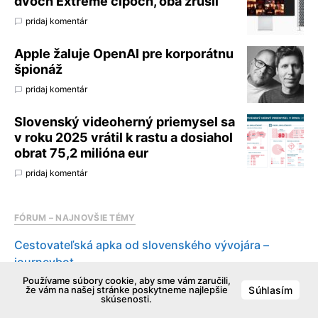
dvoch Extreme čipoch, oba zrušil
pridaj komentár
Apple žaluje OpenAI pre korporátnu
špionáž
pridaj komentár
Slovenský videoherný priemysel sa
v roku 2025 vrátil k rastu a dosiahol
obrat 75,2 milióna eur
pridaj komentár
FÓRUM – NAJNOVŠIE TÉMY
Cestovateľská apka od slovenského vývojára –
journeybot
PROSIM VYMAZAT
Používame súbory cookie, aby sme vám zaručili,
že vám na našej stránke poskytneme najlepšie
Súhlasím
Zmizely mi události z kalendáře
skúsenosti.
Finder – vyber a presun suborov