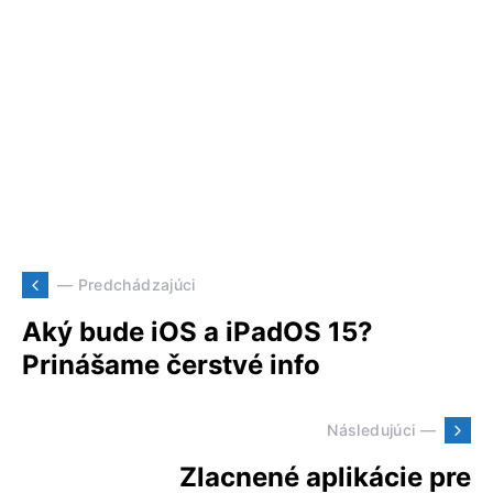
— Predchádzajúci
Aký bude iOS a iPadOS 15?
Prinášame čerstvé info
Následujúci —
Zlacnené aplikácie pre