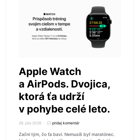
Apple Watch
a AirPods. Dvojica,
ktorá ťa udrží
v pohybe celé leto.
28. júla 2026
pridaj komentár
Začni tým, čo ťa baví. Nemusíš byť maratónec.