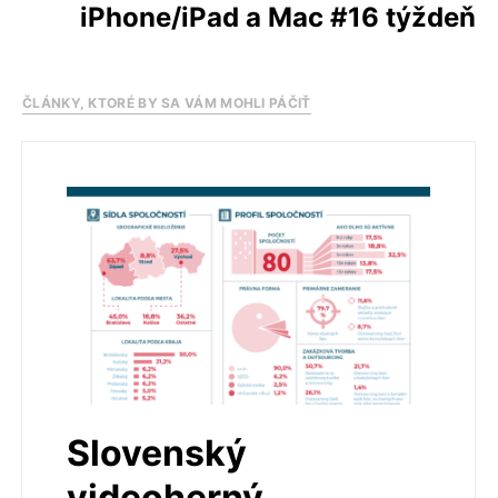
iPhone/iPad a Mac #16 týždeň
ČLÁNKY, KTORÉ BY SA VÁM MOHLI PÁČIŤ
Slovenský
videoherný