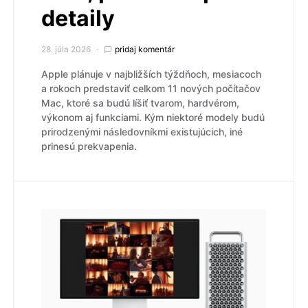
detaily
28. júla 2026
pridaj komentár
Apple plánuje v najbližších týždňoch, mesiacoch
a rokoch predstaviť celkom 11 nových počítačov
Mac, ktoré sa budú líšiť tvarom, hardvérom,
výkonom aj funkciami. Kým niektoré modely budú
prirodzenými následovníkmi existujúcich, iné
prinesú prekvapenia.