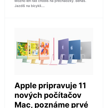
Možno len rád chodíš na prechádzky. Beháš.
Jazdíš na bicykli.…
Apple pripravuje 11
nových počítačov
Mac, poznáme prvé