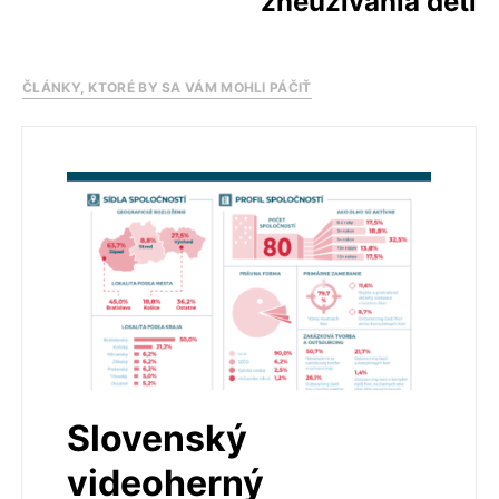
zneužívania detí
ČLÁNKY, KTORÉ BY SA VÁM MOHLI PÁČIŤ
Slovenský
videoherný