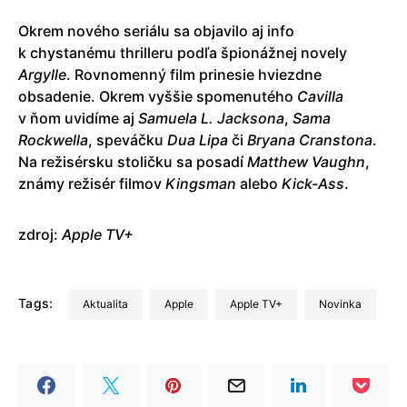
Okrem nového seriálu sa objavilo aj info
k chystanému thrilleru podľa špionážnej novely
Argylle
. Rovnomenný film prinesie hviezdne
obsadenie. Okrem vyššie spomenutého
Cavilla
v ňom uvidíme aj
Samuela
L. Jacksona
,
Sama
Rockwella
, speváčku
Dua
Lipa
či
Bryana
Cranstona
.
Na režisérsku stoličku sa posadí
Matthew
Vaughn
,
známy režisér filmov
Kingsman
alebo
Kick-Ass
.
zdroj:
Apple TV+
Tags:
aktualita
Apple
Apple TV+
Novinka