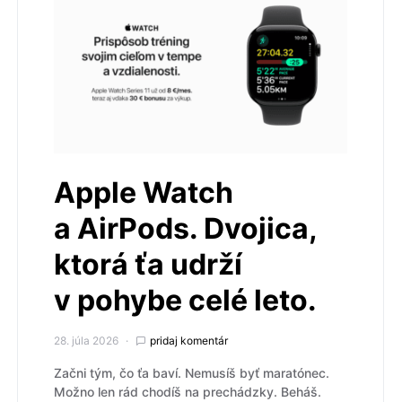
Apple Watch
a AirPods. Dvojica,
ktorá ťa udrží
v pohybe celé leto.
28. júla 2026
pridaj komentár
Začni tým, čo ťa baví. Nemusíš byť maratónec.
Možno len rád chodíš na prechádzky. Beháš.