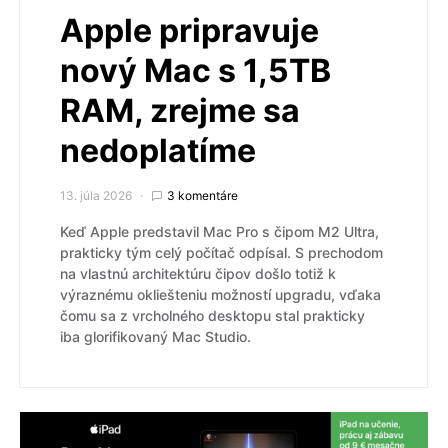
Apple pripravuje
nový Mac s 1,5TB
RAM, zrejme sa
nedoplatíme
13. júla 2026
3 komentáre
Keď Apple predstavil Mac Pro s čipom M2 Ultra,
prakticky tým celý počítač odpísal. S prechodom
na vlastnú architektúru čipov došlo totiž k
výraznému okliešteniu možností upgradu, vďaka
čomu sa z vrcholného desktopu stal prakticky
iba glorifikovaný Mac Studio.