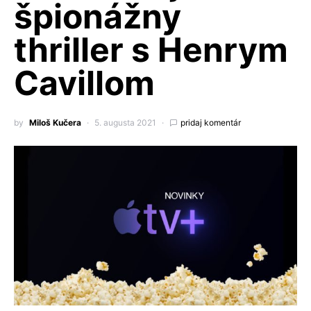
špionážny
thriller s Henrym
Cavillom
by
Miloš Kučera
5. augusta 2021
pridaj komentár