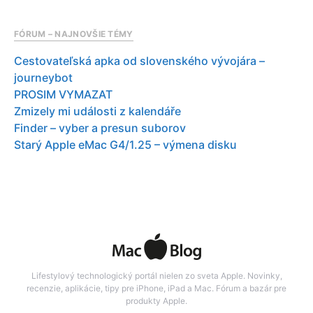
FÓRUM – NAJNOVŠIE TÉMY
Cestovateľská apka od slovenského vývojára –
journeybot
PROSIM VYMAZAT
Zmizely mi události z kalendáře
Finder – vyber a presun suborov
Starý Apple eMac G4/1.25 – výmena disku
Lifestylový technologický portál nielen zo sveta Apple. Novinky,
recenzie, aplikácie, tipy pre iPhone, iPad a Mac. Fórum a bazár pre
produkty Apple.