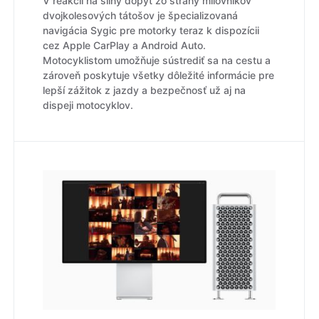
V reakcii na silný dopyt zo strany milovníkov
dvojkolesových tátošov je špecializovaná
navigácia Sygic pre motorky teraz k dispozícii
cez Apple CarPlay a Android Auto.
Motocyklistom umožňuje sústrediť sa na cestu a
zároveň poskytuje všetky dôležité informácie pre
lepší zážitok z jazdy a bezpečnosť už aj na
dispeji motocyklov.