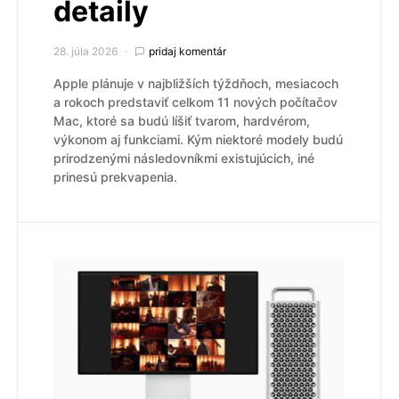
detaily
28. júla 2026
pridaj komentár
Apple plánuje v najbližších týždňoch, mesiacoch
a rokoch predstaviť celkom 11 nových počítačov
Mac, ktoré sa budú líšiť tvarom, hardvérom,
výkonom aj funkciami. Kým niektoré modely budú
prirodzenými následovníkmi existujúcich, iné
prinesú prekvapenia.