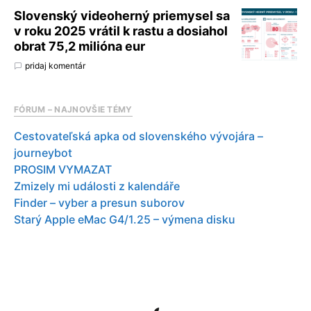
Slovenský videoherný priemysel sa
v roku 2025 vrátil k rastu a dosiahol
obrat 75,2 milióna eur
pridaj komentár
FÓRUM – NAJNOVŠIE TÉMY
Cestovateľská apka od slovenského vývojára –
journeybot
PROSIM VYMAZAT
Zmizely mi události z kalendáře
Finder – vyber a presun suborov
Starý Apple eMac G4/1.25 – výmena disku