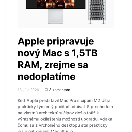
Apple pripravuje
nový Mac s 1,5TB
RAM, zrejme sa
nedoplatíme
13. júla 2026
3 komentáre
Keď Apple predstavil Mac Pro s čipom M2 Ultra,
prakticky tým celý počítač odpísal. S prechodom
na vlastnú architektúru čipov došlo totiž k
výraznému okliešteniu možností upgradu, vďaka
čomu sa z vrcholného desktopu stal prakticky
iba glorifikovaný Mac Studio.