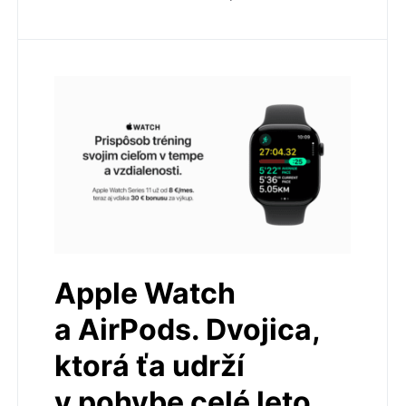
Apple Watch
a AirPods. Dvojica,
ktorá ťa udrží
v pohybe celé leto.