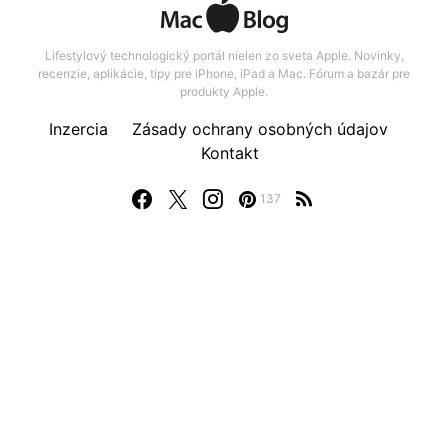
Lifestylový technologický portál nielen zo sveta Apple. Novinky,
recenzie, aplikácie, tipy pre iPhone, iPad a Mac. Fórum a bazár pre
produkty Apple.
Inzercia
Zásady ochrany osobných údajov
Kontakt
137