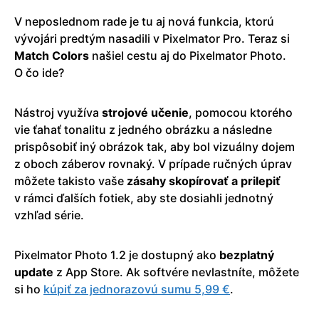
V neposlednom rade je tu aj nová funkcia, ktorú
vývojári predtým nasadili v Pixelmator Pro. Teraz si
Match Colors
našiel cestu aj do Pixelmator Photo.
O čo ide?
Nástroj využíva
strojové učenie
, pomocou ktorého
vie ťahať tonalitu z jedného obrázku a následne
prispôsobiť iný obrázok tak, aby bol vizuálny dojem
z oboch záberov rovnaký. V prípade ručných úprav
môžete takisto vaše
zásahy
skopírovať a prilepiť
v rámci ďalších fotiek, aby ste dosiahli jednotný
vzhľad série.
Pixelmator Photo 1.2 je dostupný ako
bezplatný
update
z App Store. Ak softvére nevlastníte, môžete
si ho
kúpiť za jednorazovú sumu 5,99 €
.