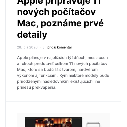
Apple pripravuje 11
nových počítačov
Mac, poznáme prvé
detaily
28. júla 2026
pridaj komentár
Apple plánuje v najbližších týždňoch, mesiacoch
a rokoch predstaviť celkom 11 nových počítačov
Mac, ktoré sa budú líšiť tvarom, hardvérom,
výkonom aj funkciami. Kým niektoré modely budú
prirodzenými následovníkmi existujúcich, iné
prinesú prekvapenia.