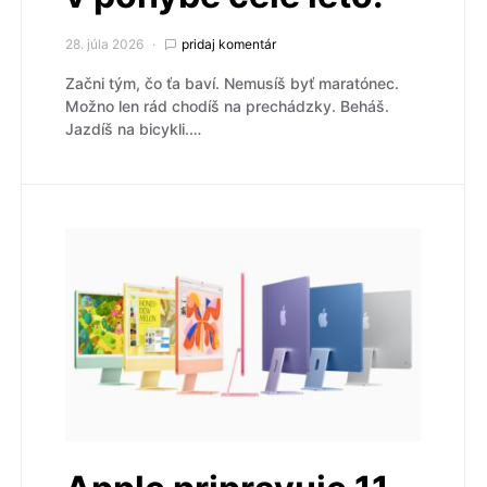
28. júla 2026
pridaj komentár
Začni tým, čo ťa baví. Nemusíš byť maratónec.
Možno len rád chodíš na prechádzky. Beháš.
Jazdíš na bicykli.…