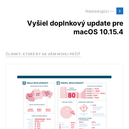
Následujúci —
Vyšiel doplnkový update pre
macOS 10.15.4
ČLÁNKY, KTORÉ BY SA VÁM MOHLI PÁČIŤ