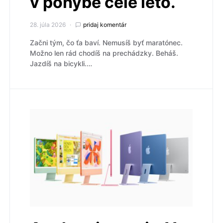
v pohybe celé leto.
28. júla 2026
pridaj komentár
Začni tým, čo ťa baví. Nemusíš byť maratónec.
Možno len rád chodíš na prechádzky. Beháš.
Jazdíš na bicykli.…