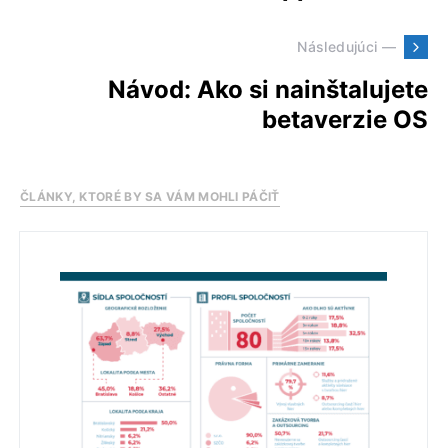
Následujúci —
Návod: Ako si nainštalujete
betaverzie OS
ČLÁNKY, KTORÉ BY SA VÁM MOHLI PÁČIŤ