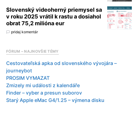
Slovenský videoherný priemysel sa
v roku 2025 vrátil k rastu a dosiahol
obrat 75,2 milióna eur
pridaj komentár
FÓRUM – NAJNOVŠIE TÉMY
Cestovateľská apka od slovenského vývojára –
journeybot
PROSIM VYMAZAT
Zmizely mi události z kalendáře
Finder – vyber a presun suborov
Starý Apple eMac G4/1.25 – výmena disku