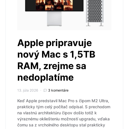
Apple pripravuje
nový Mac s 1,5TB
RAM, zrejme sa
nedoplatíme
13. júla 2026
3 komentáre
Keď Apple predstavil Mac Pro s čipom M2 Ultra,
prakticky tým celý počítač odpísal. S prechodom
na vlastnú architektúru čipov došlo totiž k
výraznému okliešteniu možností upgradu, vďaka
čomu sa z vrcholného desktopu stal prakticky