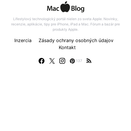
Lifestylový technologický portál nielen zo sveta Apple. Novinky,
recenzie, aplikácie, tipy pre iPhone, iPad a Mac. Fórum a bazár pre
produkty Apple.
Inzercia
Zásady ochrany osobných údajov
Kontakt
137