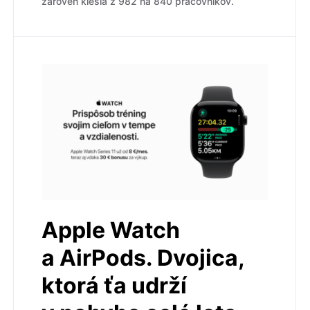
zároveň klesla z 982 na 840 pracovníkov.
Apple Watch
a AirPods. Dvojica,
ktorá ťa udrží