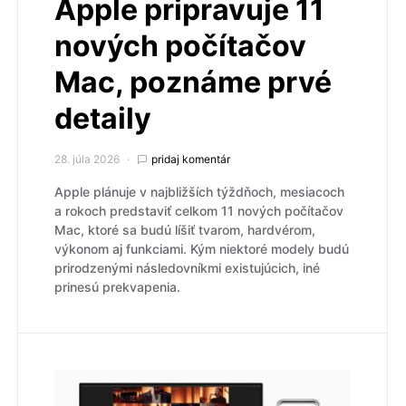
Apple pripravuje 11
nových počítačov
Mac, poznáme prvé
detaily
28. júla 2026
pridaj komentár
Apple plánuje v najbližších týždňoch, mesiacoch
a rokoch predstaviť celkom 11 nových počítačov
Mac, ktoré sa budú líšiť tvarom, hardvérom,
výkonom aj funkciami. Kým niektoré modely budú
prirodzenými následovníkmi existujúcich, iné
prinesú prekvapenia.