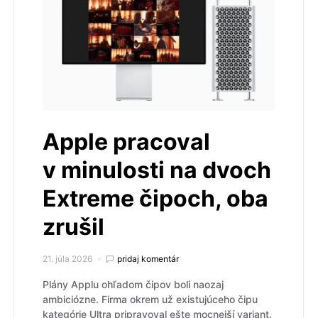
Apple pracoval
v minulosti na dvoch
Extreme čipoch, oba
zrušil
21. júla 2026
pridaj komentár
Plány Applu ohľadom čipov boli naozaj
ambiciózne. Firma okrem už existujúceho čipu
kategórie Ultra pripravoval ešte mocnejší variant.