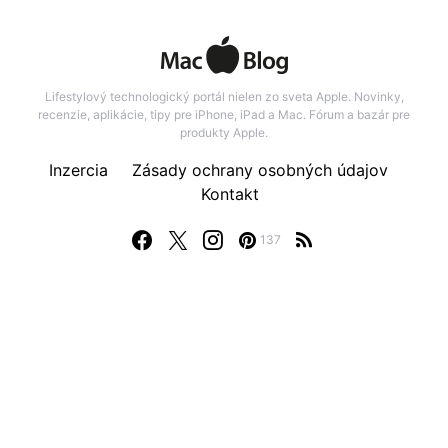
Lifestylový technologický portál nielen zo sveta Apple. Novinky,
recenzie, aplikácie, tipy pre iPhone, iPad a Mac. Fórum a bazár pre
produkty Apple.
Inzercia
Zásady ochrany osobných údajov
Kontakt
137