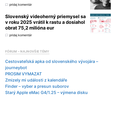
pridaj komentár
Slovenský videoherný priemysel sa
v roku 2025 vrátil k rastu a dosiahol
obrat 75,2 milióna eur
pridaj komentár
FÓRUM – NAJNOVŠIE TÉMY
Cestovateľská apka od slovenského vývojára –
journeybot
PROSIM VYMAZAT
Zmizely mi události z kalendáře
Finder – vyber a presun suborov
Starý Apple eMac G4/1.25 – výmena disku