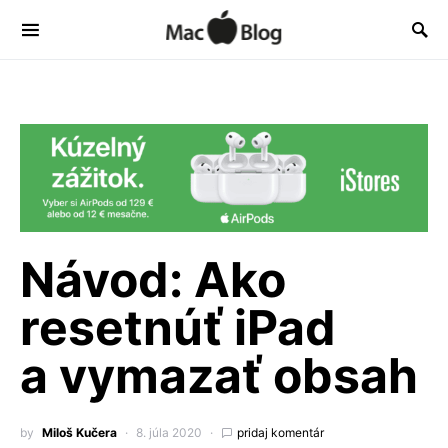
Návod: Ako
resetnúť iPad
a vymazať obsah
by
Miloš Kučera
8. júla 2020
pridaj komentár