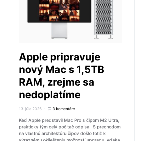
Apple pripravuje
nový Mac s 1,5TB
RAM, zrejme sa
nedoplatíme
13. júla 2026
3 komentáre
Keď Apple predstavil Mac Pro s čipom M2 Ultra,
prakticky tým celý počítač odpísal. S prechodom
na vlastnú architektúru čipov došlo totiž k
výraznému okliešteniu možností upgradu, vďaka