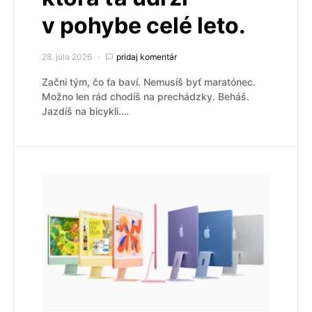
v pohybe celé leto.
28. júla 2026
pridaj komentár
Začni tým, čo ťa baví. Nemusíš byť maratónec.
Možno len rád chodíš na prechádzky. Beháš.
Jazdíš na bicykli.…