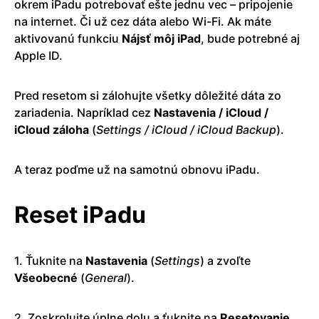
okrem iPadu potrebovať ešte jednu vec – pripojenie
na internet. Či už cez dáta alebo Wi-Fi. Ak máte
aktivovanú funkciu
Nájsť môj iPad
, bude potrebné aj
Apple ID.
Pred resetom si zálohujte všetky dôležité dáta zo
zariadenia. Napríklad cez
Nastavenia / iCloud /
iCloud záloha
(
Settings / iCloud / iCloud Backup
).
A teraz poďme už na samotnú obnovu iPadu.
Reset iPadu
1. Ťuknite na
Nastavenia
(
Settings
) a zvoľte
Všeobecné
(
General
).
2. Zoskrolujte úplne dolu a ťuknite na
Resetovanie