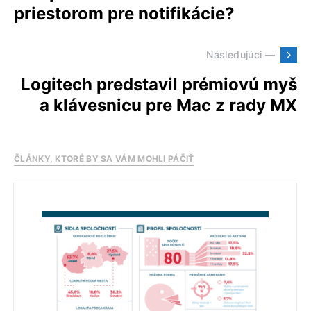
priestorom pre notifikácie?
Následujúci —
Logitech predstavil prémiovú myš
a klávesnicu pre Mac z rady MX
ČLÁNKY, KTORÉ BY SA VÁM MOHLI PÁČIŤ