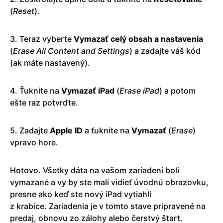
(
Reset
).
3. Teraz vyberte
Vymazať celý obsah a nastavenia
(
Erase All Content and Settings
) a zadajte váš kód
(ak máte nastavený).
4. Ťuknite na
Vymazať
iPad
(
Erase
iPad
) a potom
ešte raz potvrďte.
5. Zadajte
Apple ID
a ťuknite na
Vymazať
(
Erase
)
vpravo hore.
Hotovo. Všetky dáta na vašom zariadení boli
vymazané a vy by ste mali vidieť úvodnú obrazovku,
presne ako keď ste nový iPad vytiahli
z krabice. Zariadenia je v tomto stave pripravené na
predaj, obnovu zo zálohy alebo čerstvý štart.