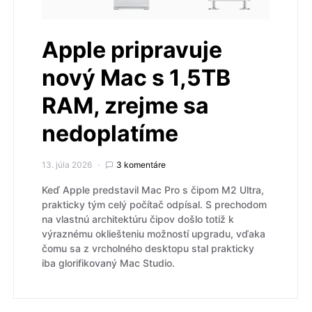
Apple pripravuje
nový Mac s 1,5TB
RAM, zrejme sa
nedoplatíme
13. júla 2026
3 komentáre
Keď Apple predstavil Mac Pro s čipom M2 Ultra,
prakticky tým celý počítač odpísal. S prechodom
na vlastnú architektúru čipov došlo totiž k
výraznému okliešteniu možností upgradu, vďaka
čomu sa z vrcholného desktopu stal prakticky
iba glorifikovaný Mac Studio.