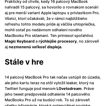
Prakticky od chvíle, kedy 16 palcový MacBook
nahradil 15 palcový, sa hovorilo o rovnakom scenári
aj pre menší variant Apple laptopu s prívlastkom Pro.
Všetci, ktorí očakávali, že v rámci najbližšieho
refreshu tohto modelu príde aj väčšia uhlopriečka,
mohli ostať po nedávnom odhalení nového
MacBooku Pro sklamaní. Ten priniesol spoľahlivú
Magic
Keyboard
a
rýchlejšie
procesory
, no zároveň
aj
nezmenenú
veľkosť
displeja
.
Stále v hre
14 palcový MacBook Pro tak načas ustúpil do úzadia,
ale jeho kartu teraz na stôl vyložil leaker, ktorý na
Twitteri funguje pod menom
L0vetodream
. Práve
jeho tweet predpovedá odhalenie 14 palcového
MacBooku Pro už na budúci rok. To sú zároveň
všetky informácie, ktoré k potenciálnej novinke