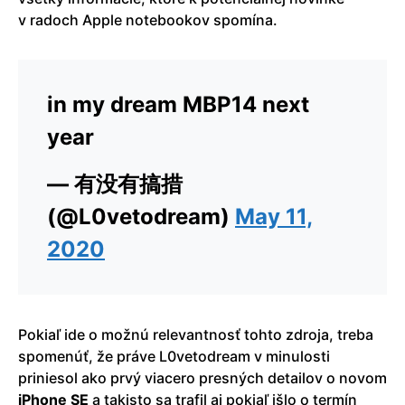
v radoch Apple notebookov spomína.
in my dream MBP14 next
year
— 有没有搞措
(@L0vetodream)
May 11,
2020
Pokiaľ ide o možnú relevantnosť tohto zdroja, treba
spomenúť, že práve L0vetodream v minulosti
priniesol ako prvý viacero presných detailov o novom
iPhone
SE
a takisto sa trafil aj pokiaľ išlo o termín