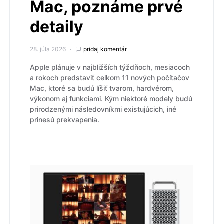
Mac, poznáme prvé
detaily
28. júla 2026
pridaj komentár
Apple plánuje v najbližších týždňoch, mesiacoch
a rokoch predstaviť celkom 11 nových počítačov
Mac, ktoré sa budú líšiť tvarom, hardvérom,
výkonom aj funkciami. Kým niektoré modely budú
prirodzenými následovníkmi existujúcich, iné
prinesú prekvapenia.