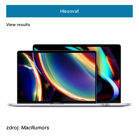
Hlasovať
View results
zdroj:
MacRumors