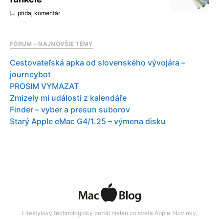
pridaj komentár
FÓRUM – NAJNOVŠIE TÉMY
Cestovateľská apka od slovenského vývojára –
journeybot
PROSIM VYMAZAT
Zmizely mi události z kalendáře
Finder – vyber a presun suborov
Starý Apple eMac G4/1.25 – výmena disku
Lifestylový technologický portál nielen zo sveta Apple. Novinky,