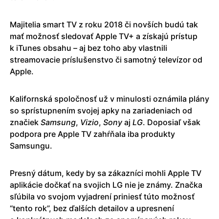
Majitelia smart TV z roku 2018 či novších budú tak
mať možnosť sledovať Apple TV+ a získajú prístup
k iTunes obsahu – aj bez toho aby vlastnili
streamovacie príslušenstvo či samotný televízor od
Apple.
Kalifornská spoločnosť už v minulosti oznámila plány
so sprístupnením svojej apky na zariadeniach od
značiek
Samsung
,
Vizio
,
Sony
aj
LG
. Doposiaľ však
podpora pre Apple TV zahŕňala iba produkty
Samsungu.
Presný dátum, kedy by sa zákazníci mohli Apple TV
aplikácie dočkať na svojich LG nie je známy. Značka
sľúbila vo svojom vyjadrení priniesť túto možnosť
“tento rok”, bez ďalších detailov a upresnení