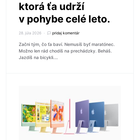
ktorá ťa udrží
v pohybe celé leto.
28. júla 2026
pridaj komentár
Začni tým, čo ťa baví. Nemusíš byť maratónec.
Možno len rád chodíš na prechádzky. Beháš.
Jazdíš na bicykli.…