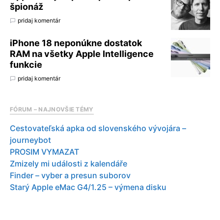
špionáž
pridaj komentár
iPhone 18 neponúkne dostatok
RAM na všetky Apple Intelligence
funkcie
pridaj komentár
FÓRUM – NAJNOVŠIE TÉMY
Cestovateľská apka od slovenského vývojára –
journeybot
PROSIM VYMAZAT
Zmizely mi události z kalendáře
Finder – vyber a presun suborov
Starý Apple eMac G4/1.25 – výmena disku