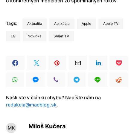
o konkrétnych modeloch zo spomínaných rokov.
Tags:
aktualita
Aplikácia
Apple
Apple TV
LG
Novinka
Smart TV
Našli ste v článku chybu? Napíšte nám na
redakcia@macblog.sk
.
Miloš Kučera