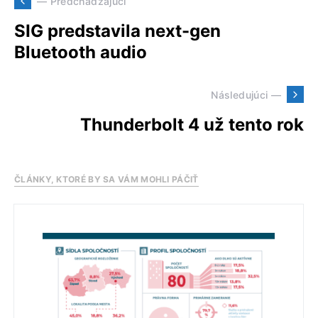
— Predchádzajúci
SIG predstavila next-gen
Bluetooth audio
Následujúci —
Thunderbolt 4 už tento rok
ČLÁNKY, KTORÉ BY SA VÁM MOHLI PÁČIŤ