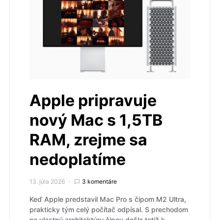
Apple pripravuje
nový Mac s 1,5TB
RAM, zrejme sa
nedoplatíme
13. júla 2026
3 komentáre
Keď Apple predstavil Mac Pro s čipom M2 Ultra,
prakticky tým celý počítač odpísal. S prechodom
na vlastnú architektúru čipov došlo totiž k