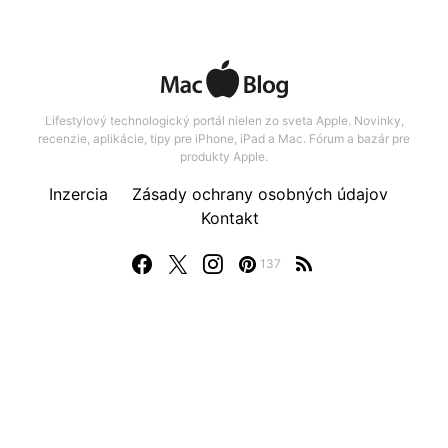
Lifestylový technologický portál nielen zo sveta Apple. Novinky,
recenzie, aplikácie, tipy pre iPhone, iPad a Mac. Fórum a bazár pre
produkty Apple.
Inzercia
Zásady ochrany osobných údajov
Kontakt
137