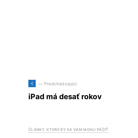
— Predchádzajúci
iPad má desať rokov
ČLÁNKY, KTORÉ BY SA VÁM MOHLI PÁČIŤ