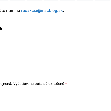
íšte nám na
redakcia@macblog.sk
.
a
ejnená.
Vyžadované polia sú označené
*