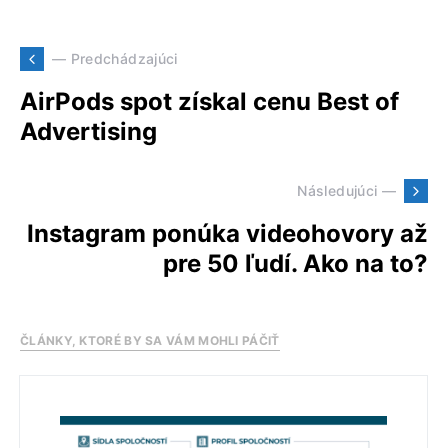
— Predchádzajúci
AirPods spot získal cenu Best of
Advertising
Následujúci —
Instagram ponúka videohovory až
pre 50 ľudí. Ako na to?
ČLÁNKY, KTORÉ BY SA VÁM MOHLI PÁČIŤ