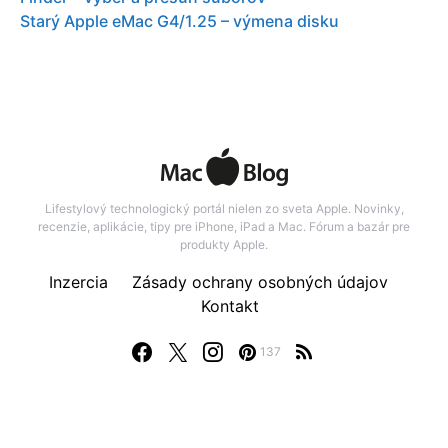
Starý Apple eMac G4/1.25 – výmena disku
Lifestylový technologický portál nielen zo sveta Apple. Novinky,
recenzie, aplikácie, tipy pre iPhone, iPad a Mac. Fórum a bazár pre
produkty Apple.
Inzercia
Zásady ochrany osobných údajov
Kontakt
137