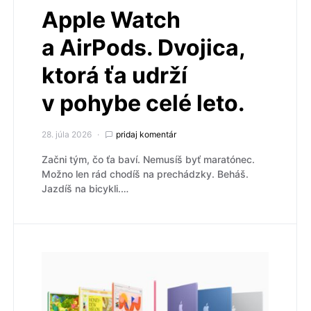
Apple Watch
a AirPods. Dvojica,
ktorá ťa udrží
v pohybe celé leto.
28. júla 2026
pridaj komentár
Začni tým, čo ťa baví. Nemusíš byť maratónec.
Možno len rád chodíš na prechádzky. Beháš.
Jazdíš na bicykli.…