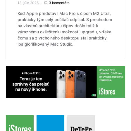
13. júla 2026
3 komentáre
Keď Apple predstavil Mac Pro s čipom M2 Ultra,
prakticky tým celý počítač odpísal. S prechodom
na vlastnú architektúru čipov došlo totiž k
výraznému okliešteniu možností upgradu, vďaka
čomu sa z vrcholného desktopu stal prakticky
iba glorifikovaný Mac Studio.