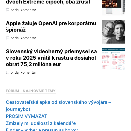
dvoch Extreme čipoch, oba zrušil
pridaj komentár
Apple žaluje OpenAI pre korporátnu
špionáž
pridaj komentár
Slovenský videoherný priemysel sa
v roku 2025 vrátil k rastu a dosiahol
obrat 75,2 milióna eur
pridaj komentár
FÓRUM – NAJNOVŠIE TÉMY
Cestovateľská apka od slovenského vývojára –
journeybot
PROSIM VYMAZAT
Zmizely mi události z kalendáře
Finder – vyber a presun suborov