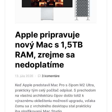
Apple pripravuje
nový Mac s 1,5TB
RAM, zrejme sa
nedoplatíme
13. júla 2026
3 komentáre
Keď Apple predstavil Mac Pro s čipom M2 Ultra,
prakticky tým celý počítač odpísal. S prechodom
na vlastnú architektúru čipov došlo totiž k
výraznému okliešteniu možností upgradu, vďaka
čomu sa z vrcholného desktopu stal prakticky
iba glorifikovaný Mac Studio.