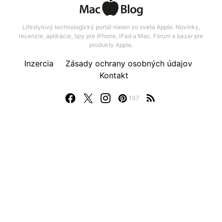
Lifestylový technologický portál nielen zo sveta Apple. Novinky,
recenzie, aplikácie, tipy pre iPhone, iPad a Mac. Fórum a bazár pre
produkty Apple.
Inzercia
Zásady ochrany osobných údajov
Kontakt
137