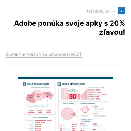
Následujúci —
Adobe ponúka svoje apky s 20%
zľavou!
ČLÁNKY, KTORÉ BY SA VÁM MOHLI PÁČIŤ