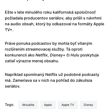
Ešte v lete minulého roku kalifornská spoločnosť
požiadala producentov seriálov, aby prišli s návrhmi
na audio obsah, ktorý by odkazoval na formáty Apple
TV+.
Práve ponuka podcastov by mohla byť vítaným
rozšírením streamovacej služby. Tá oproti
konkurencii ako
Netflix
,
Disney+
či
Hulu
poskytuje
zatiaľ výrazne menej obsahu.
Napríklad spomínaný Netflix už podobné podcasty
má. Zameriava sa v nich na pohľad do zákulisia
seriálov.
Tags:
aktualita
Apple
Apple TV
Disney