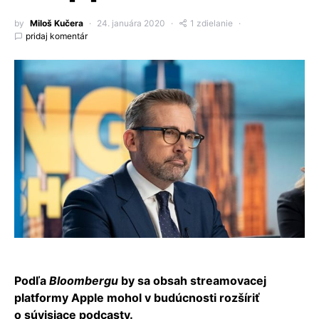
by
Miloš Kučera
24. januára 2020
1 zdielanie
pridaj komentár
Podľa
Bloombergu
by sa obsah streamovacej
platformy Apple mohol v budúcnosti rozšíriť
o súvisiace podcasty.