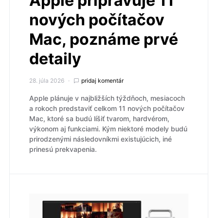
Apple pripravuje 11
nových počítačov
Mac, poznáme prvé
detaily
28. júla 2026
pridaj komentár
Apple plánuje v najbližších týždňoch, mesiacoch
a rokoch predstaviť celkom 11 nových počítačov
Mac, ktoré sa budú líšiť tvarom, hardvérom,
výkonom aj funkciami. Kým niektoré modely budú
prirodzenými následovníkmi existujúcich, iné
prinesú prekvapenia.