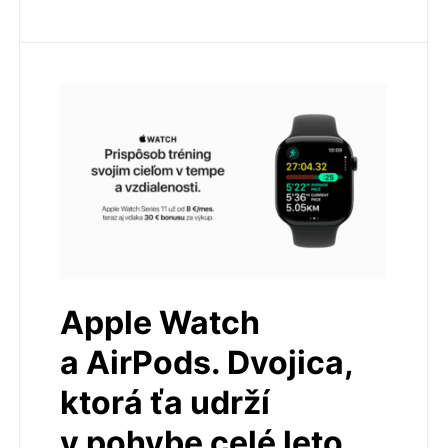
Apple Watch
a AirPods. Dvojica,
ktorá ťa udrží
v pohybe celé leto.