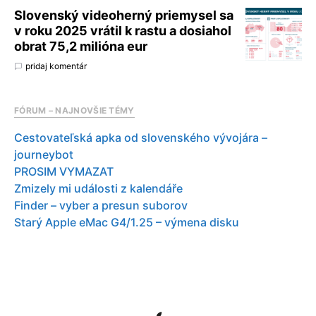
Slovenský videoherný priemysel sa
v roku 2025 vrátil k rastu a dosiahol
obrat 75,2 milióna eur
pridaj komentár
FÓRUM – NAJNOVŠIE TÉMY
Cestovateľská apka od slovenského vývojára –
journeybot
PROSIM VYMAZAT
Zmizely mi události z kalendáře
Finder – vyber a presun suborov
Starý Apple eMac G4/1.25 – výmena disku