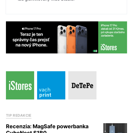
TIP REDAKCIE
Recenzia: MagSafe powerbanka
CubeNest S1B0