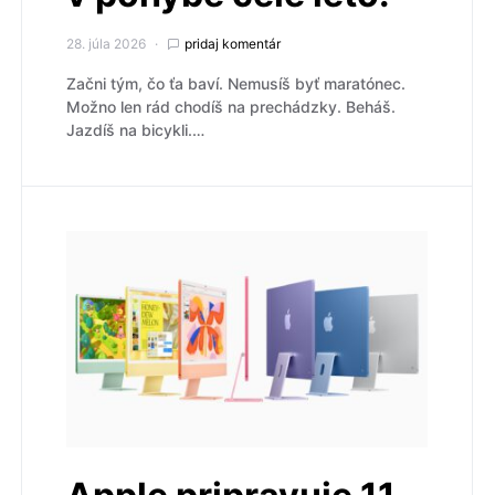
28. júla 2026
pridaj komentár
Začni tým, čo ťa baví. Nemusíš byť maratónec.
Možno len rád chodíš na prechádzky. Beháš.
Jazdíš na bicykli.…