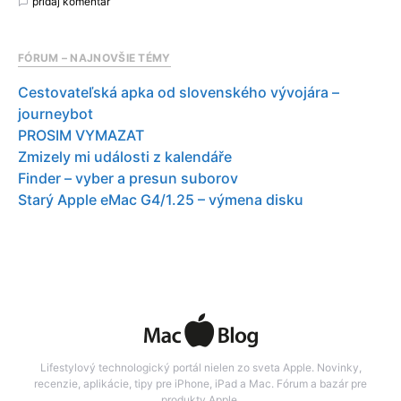
pridaj komentár
FÓRUM – NAJNOVŠIE TÉMY
Cestovateľská apka od slovenského vývojára –
journeybot
PROSIM VYMAZAT
Zmizely mi události z kalendáře
Finder – vyber a presun suborov
Starý Apple eMac G4/1.25 – výmena disku
Lifestylový technologický portál nielen zo sveta Apple. Novinky,
recenzie, aplikácie, tipy pre iPhone, iPad a Mac. Fórum a bazár pre
produkty Apple.