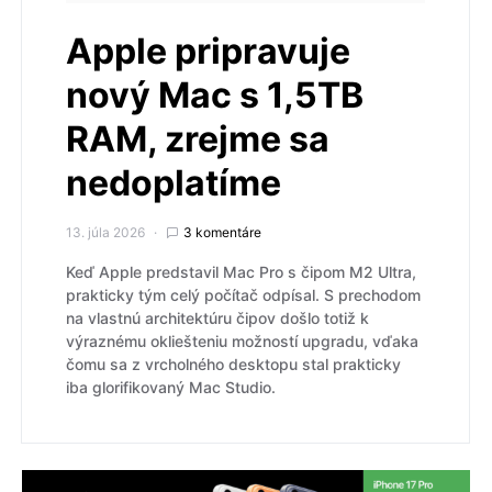
Apple pripravuje
nový Mac s 1,5TB
RAM, zrejme sa
nedoplatíme
13. júla 2026
3 komentáre
Keď Apple predstavil Mac Pro s čipom M2 Ultra,
prakticky tým celý počítač odpísal. S prechodom
na vlastnú architektúru čipov došlo totiž k
výraznému okliešteniu možností upgradu, vďaka
čomu sa z vrcholného desktopu stal prakticky
iba glorifikovaný Mac Studio.