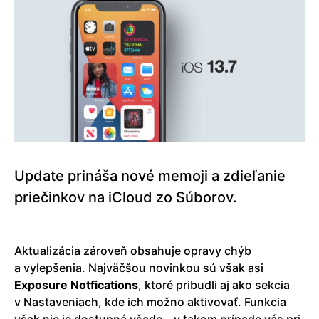
Update prináša nové memoji a zdieľanie
priečinkov na iCloud zo Súborov.
Aktualizácia zároveň obsahuje opravy chýb
a vylepšenia. Najväčšou novinkou sú však asi
Exposure
Notfications
, ktoré pribudli aj ako sekcia
v Nastaveniach, kde ich možno aktivovať. Funkcia
však nie je dostupná všade – v takom prípade vás pri