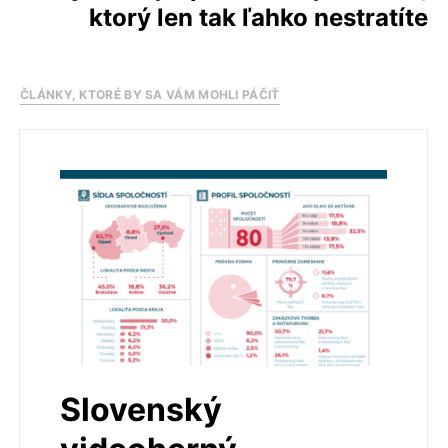
ktorý len tak ľahko nestratíte
ČLÁNKY, KTORÉ BY SA VÁM MOHLI PÁČIŤ
Slovenský