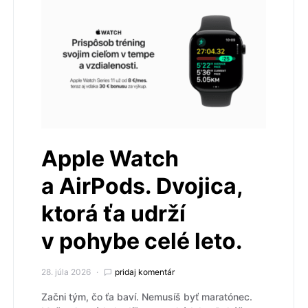
Apple Watch
a AirPods. Dvojica,
ktorá ťa udrží
v pohybe celé leto.
28. júla 2026
pridaj komentár
Začni tým, čo ťa baví. Nemusíš byť maratónec.