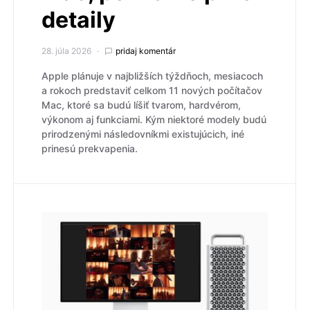
detaily
28. júla 2026
pridaj komentár
Apple plánuje v najbližších týždňoch, mesiacoch
a rokoch predstaviť celkom 11 nových počítačov
Mac, ktoré sa budú líšiť tvarom, hardvérom,
výkonom aj funkciami. Kým niektoré modely budú
prirodzenými následovníkmi existujúcich, iné
prinesú prekvapenia.