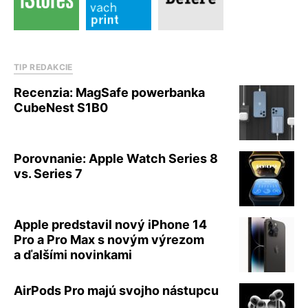
TIP REDAKCIE
Recenzia: MagSafe powerbanka
CubeNest S1B0
Porovnanie: Apple Watch Series 8
vs. Series 7
Apple predstavil nový iPhone 14
Pro a Pro Max s novým výrezom
a ďalšími novinkami
AirPods Pro majú svojho nástupcu