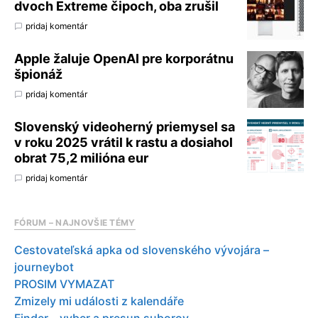
dvoch Extreme čipoch, oba zrušil
pridaj komentár
Apple žaluje OpenAI pre korporátnu
špionáž
pridaj komentár
Slovenský videoherný priemysel sa
v roku 2025 vrátil k rastu a dosiahol
obrat 75,2 milióna eur
pridaj komentár
FÓRUM – NAJNOVŠIE TÉMY
Cestovateľská apka od slovenského vývojára –
journeybot
PROSIM VYMAZAT
Zmizely mi události z kalendáře