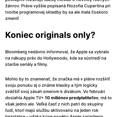
žánrov. Práve vyššie popísaná filozofia Cupertina pri
tvorbe programovej skladby by sa ale mala čoskoro
zmeniť
Koniec originals only?
Bloomberg nedávno informoval, že Apple sa vybralo
na nákupy práv do Hollywoodu, kde sa sústredí na
staršie seriály a filmy.
Mohlo by to znamenať, že značka má v pláne rozšíriť
svoju ponuku aj o známe klasiky a tým logicky
zväčšiť svoj zásah smerom k divákom. Vo februári
dosiahla Apple TV+
10 miliónov predplatiteľov
, má to
však jedno
ale
. Veľká časť z nich patrí do skupiny
ľudí, ktorí majú službu aktivovanú na jeden rok
bezplatne – vďaka kúpe nového Apple zariadenia.