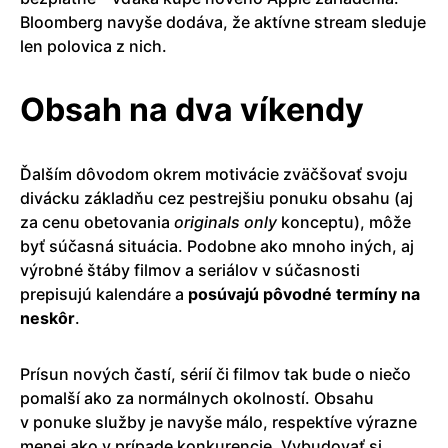
Bloomberg navyše dodáva, že aktívne stream sleduje
len polovica z nich.
Obsah na dva víkendy
Ďalším dôvodom okrem motivácie zväčšovať svoju
divácku základňu cez pestrejšiu ponuku obsahu (aj
za cenu obetovania
originals
only
konceptu), môže
byť súčasná situácia. Podobne ako mnoho iných, aj
výrobné štáby filmov a seriálov v súčasnosti
prepisujú kalendáre a
posúvajú pôvodné termíny na
neskôr
.
Prísun nových častí, sérií či filmov tak bude o niečo
pomalší ako za normálnych okolností. Obsahu
v ponuke služby je navyše málo, respektíve výrazne
menej ako v prípade konkurencie. Vybudovať si