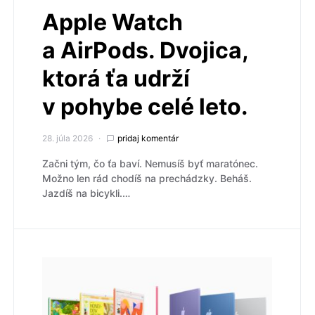
Apple Watch
a AirPods. Dvojica,
ktorá ťa udrží
v pohybe celé leto.
28. júla 2026
pridaj komentár
Začni tým, čo ťa baví. Nemusíš byť maratónec.
Možno len rád chodíš na prechádzky. Beháš.
Jazdíš na bicykli.…