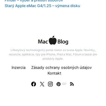
Finder – vyber a presun suborov
Starý Apple eMac G4/1.25 – výmena disku
Lifestylový technologický portál nielen zo sveta Apple. Novinky,
recenzie, aplikácie, tipy pre iPhone, iPad a Mac. Fórum a bazár pre
produkty Apple.
Inzercia
Zásady ochrany osobných údajov
Kontakt
137