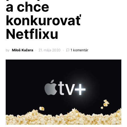
a chce
konkurovať
Netflixu
by
Miloš Kučera
21. mája 2020
1 komentár