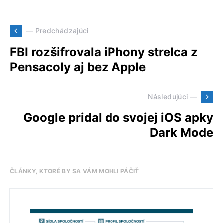
— Predchádzajúci
FBI rozšifrovala iPhony strelca z
Pensacoly aj bez Apple
Následujúci —
Google pridal do svojej iOS apky
Dark Mode
ČLÁNKY, KTORÉ BY SA VÁM MOHLI PÁČIŤ