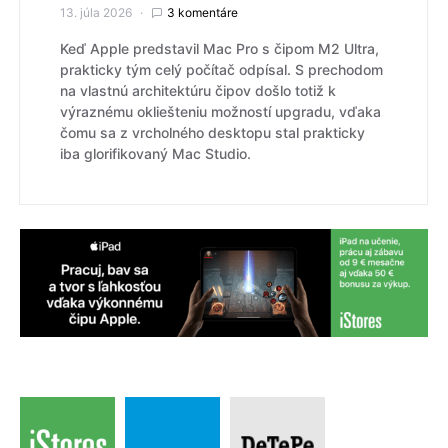
13. júla 2026
3 komentáre
Keď Apple predstavil Mac Pro s čipom M2 Ultra,
prakticky tým celý počítač odpísal. S prechodom
na vlastnú architektúru čipov došlo totiž k
výraznému okliešteniu možností upgradu, vďaka
čomu sa z vrcholného desktopu stal prakticky
iba glorifikovaný Mac Studio.