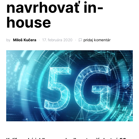
navrhovať in-
house
by
Miloš Kučera
17. februára 2020
pridaj komentár