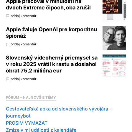
Apple pracoval v minulosti na
dvoch Extreme čipoch, oba zrušil
pridaj komentár
Apple žaluje OpenAI pre korporátnu
špionáž
pridaj komentár
Slovenský videoherný priemysel sa
v roku 2025 vrátil k rastu a dosiahol
obrat 75,2 milióna eur
pridaj komentár
FÓRUM – NAJNOVŠIE TÉMY
Cestovateľská apka od slovenského vývojára –
journeybot
PROSIM VYMAZAT
Zmizely mi události z kalendáře