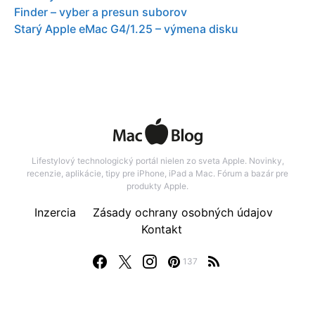
Finder – vyber a presun suborov
Starý Apple eMac G4/1.25 – výmena disku
Lifestylový technologický portál nielen zo sveta Apple. Novinky,
recenzie, aplikácie, tipy pre iPhone, iPad a Mac. Fórum a bazár pre
produkty Apple.
Inzercia
Zásady ochrany osobných údajov
Kontakt
137