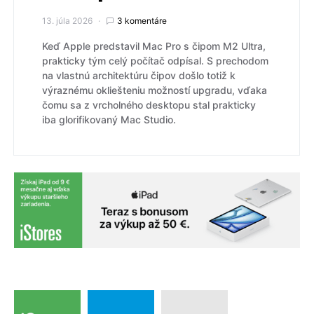
13. júla 2026
3 komentáre
Keď Apple predstavil Mac Pro s čipom M2 Ultra,
prakticky tým celý počítač odpísal. S prechodom
na vlastnú architektúru čipov došlo totiž k
výraznému okliešteniu možností upgradu, vďaka
čomu sa z vrcholného desktopu stal prakticky
iba glorifikovaný Mac Studio.