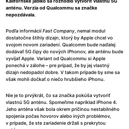
Kalifornské jablko sa rozhodlo vytvoriť vlastnú 5G
anténu. Verzia od Qualcommu sa značke
nepozdávala.
Podľa informácií
Fast
Company
, nemal modul
dostatočne štíhly dizajn, ktorý by Apple chcel vo
svojom novom zariadení. Qualcomm bude naďalej
dodávať 5G čipy do nových iPhonov, ale anténu bude
vyvíjať Apple. Variant od Qualcommu si Apple
ponechá v zálohe – pre prípad, že by jej vlastný
dizajn nedopadol dobre. V takom prípade by sme sa
však mohli dočkať o niečo hrubšieho iPhonu.
Nie je to prvýkrát, čo sa značka pokúša vytvoriť
vlastnú 5G anténu. Spomeňme napríklad iPhone 4.
Jeho anténa však bola okrem príčinou nestabilného
spojenia počas hovorov alebo iných problémov,
v prípade, že ste zariadenie držali s prekrytou