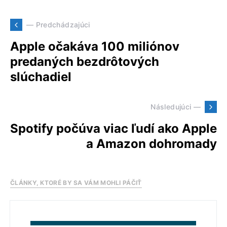
— Predchádzajúci
Apple očakáva 100 miliónov
predaných bezdrôtových
slúchadiel
Následujúci —
Spotify počúva viac ľudí ako Apple
a Amazon dohromady
ČLÁNKY, KTORÉ BY SA VÁM MOHLI PÁČIŤ