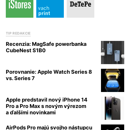
TIP REDAKCIE
Recenzia: MagSafe powerbanka
CubeNest S1B0
Porovnanie: Apple Watch Series 8
vs. Series 7
Apple predstavil nový iPhone 14
Pro a Pro Max s novým výrezom
a ďalšími novinkami
AirPods Pro majú svojho nástupcu