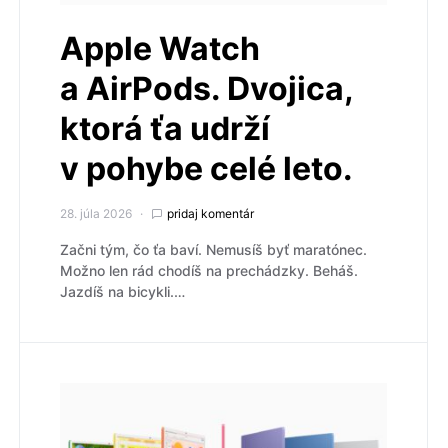
Apple Watch
a AirPods. Dvojica,
ktorá ťa udrží
v pohybe celé leto.
28. júla 2026
pridaj komentár
Začni tým, čo ťa baví. Nemusíš byť maratónec.
Možno len rád chodíš na prechádzky. Beháš.
Jazdíš na bicykli.…