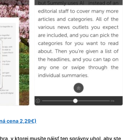
ná cena 2,29€)
hra, v ktorej musíte nájsť ten správny uhol, aby ste