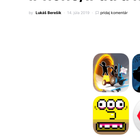
by
Lukáš Berešík
14. júla 2019
pridaj komentár