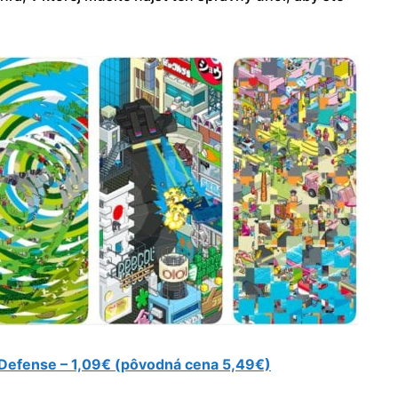
efense – 1,09€ (pôvodná cena 5,49€)