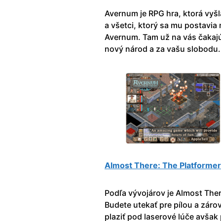
Avernum je RPG hra, ktorá vyšl
a všetci, ktorý sa mu postavi
Avernum. Tam už na vás čakajú
nový národ a za vašu slobodu.
Almost There: The Platformer
Podľa vývojárov je Almost Ther
Budete utekať pre pílou a zár
plaziť pod laserové lúče avša