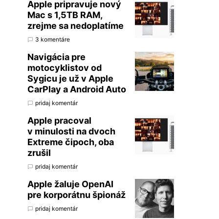
Apple pripravuje nový
Mac s 1,5TB RAM,
zrejme sa nedoplatíme
3 komentáre
Navigácia pre
motocyklistov od
Sygicu je už v Apple
CarPlay a Android Auto
pridaj komentár
Apple pracoval
v minulosti na dvoch
Extreme čipoch, oba
zrušil
pridaj komentár
Apple žaluje OpenAI
pre korporátnu špionáž
pridaj komentár