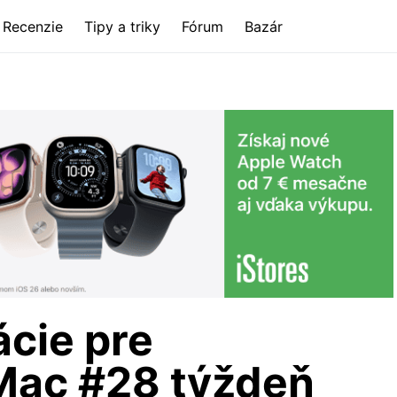
Recenzie
Tipy a triky
Fórum
Bazár
ácie pre
Mac #28 týždeň