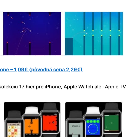
hone – 1,09€ (pôvodná cena 2,29€)
olekciu 17 hier pre iPhone, Apple Watch ale i Apple TV.