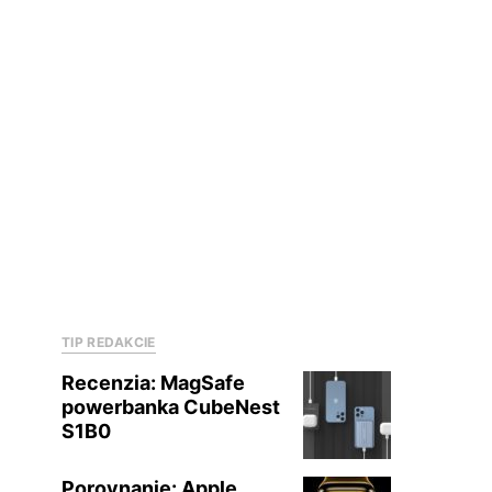
TIP REDAKCIE
Recenzia: MagSafe
powerbanka CubeNest
S1B0
Porovnanie: Apple