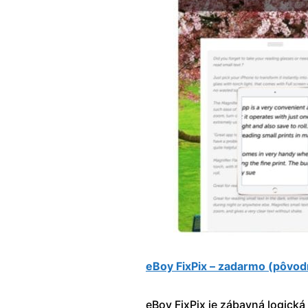
eBoy FixPix – zadarmo (pôvod
eBoy FixPix je zábavná logická 