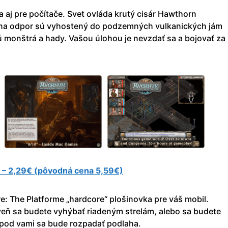
a aj pre počítače. Svet ovláda krutý cisár Hawthorn
a na odpor sú vyhostený do podzemných vulkanických jám
 monštrá a hady. Vašou úlohou je nevzdať sa a bojovať za
 – 2,29€ (pôvodná cena 5,59€)
e: The Platforme „hardcore“ plošinovka pre váš mobil.
oveň sa budete vyhýbať riadeným strelám, alebo sa budete
k pod vami sa bude rozpadať podlaha.