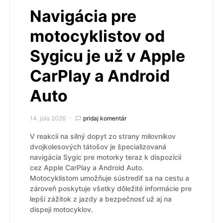
Navigácia pre
motocyklistov od
Sygicu je už v Apple
CarPlay a Android
Auto
14. júla 2026
pridaj komentár
V reakcii na silný dopyt zo strany milovníkov
dvojkolesových tátošov je špecializovaná
navigácia Sygic pre motorky teraz k dispozícii
cez Apple CarPlay a Android Auto.
Motocyklistom umožňuje sústrediť sa na cestu a
zároveň poskytuje všetky dôležité informácie pre
lepší zážitok z jazdy a bezpečnosť už aj na
dispeji motocyklov.