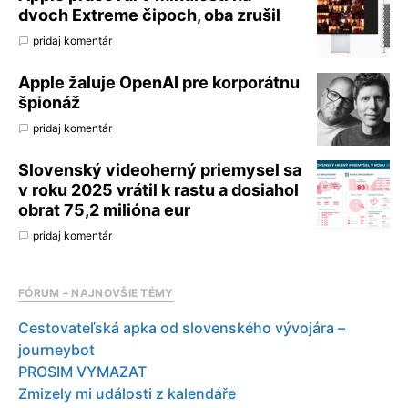
dvoch Extreme čipoch, oba zrušil
pridaj komentár
Apple žaluje OpenAI pre korporátnu
špionáž
pridaj komentár
Slovenský videoherný priemysel sa
v roku 2025 vrátil k rastu a dosiahol
obrat 75,2 milióna eur
pridaj komentár
FÓRUM – NAJNOVŠIE TÉMY
Cestovateľská apka od slovenského vývojára –
journeybot
PROSIM VYMAZAT
Zmizely mi události z kalendáře