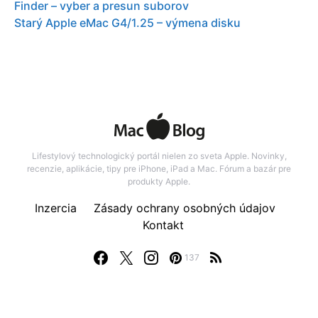
Finder – vyber a presun suborov
Starý Apple eMac G4/1.25 – výmena disku
Lifestylový technologický portál nielen zo sveta Apple. Novinky,
recenzie, aplikácie, tipy pre iPhone, iPad a Mac. Fórum a bazár pre
produkty Apple.
Inzercia
Zásady ochrany osobných údajov
Kontakt
137