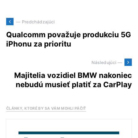
— Predchádzajúci
Qualcomm považuje produkciu 5G
iPhonu za prioritu
Následujúci —
Majitelia vozidiel BMW nakoniec
nebudú musieť platiť za CarPlay
ČLÁNKY, KTORÉ BY SA VÁM MOHLI PÁČIŤ