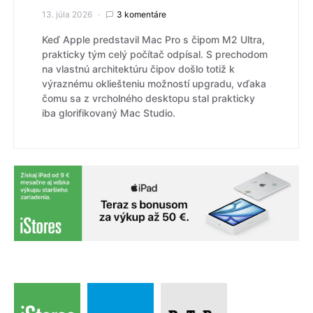
13. júla 2026
3 komentáre
Keď Apple predstavil Mac Pro s čipom M2 Ultra,
prakticky tým celý počítač odpísal. S prechodom
na vlastnú architektúru čipov došlo totiž k
výraznému okliešteniu možností upgradu, vďaka
čomu sa z vrcholného desktopu stal prakticky
iba glorifikovaný Mac Studio.