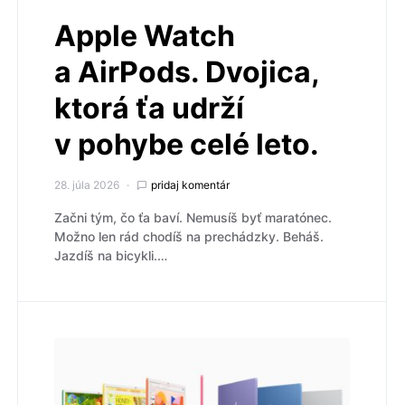
Apple Watch
a AirPods. Dvojica,
ktorá ťa udrží
v pohybe celé leto.
28. júla 2026
pridaj komentár
Začni tým, čo ťa baví. Nemusíš byť maratónec.
Možno len rád chodíš na prechádzky. Beháš.
Jazdíš na bicykli.…