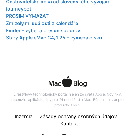
Cestovateľská apka od slovenského vývojára –
journeybot
PROSIM VYMAZAT
Zmizely mi události z kalendáře
Finder – vyber a presun suborov
Starý Apple eMac G4/1.25 – výmena disku
Lifestylový technologický portál nielen zo sveta Apple. Novinky,
recenzie, aplikácie, tipy pre iPhone, iPad a Mac. Fórum a bazár pre
produkty Apple.
Inzercia
Zásady ochrany osobných údajov
Kontakt