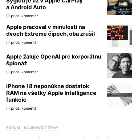
Sygicu je už v Apple CarPlay
a Android Auto
pridaj komentár
Apple pracoval v minulosti na
dvoch Extreme čipoch, oba zrušil
pridaj komentár
Apple žaluje OpenAI pre korporátnu
špionáž
pridaj komentár
iPhone 18 neponúkne dostatok
RAM na všetky Apple Intelligence
funkcie
pridaj komentár
FÓRUM – NAJNOVŠIE TÉMY