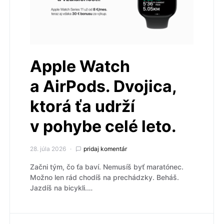
Apple Watch
a AirPods. Dvojica,
ktorá ťa udrží
v pohybe celé leto.
28. júla 2026
pridaj komentár
Začni tým, čo ťa baví. Nemusíš byť maratónec.
Možno len rád chodíš na prechádzky. Beháš.
Jazdíš na bicykli.…