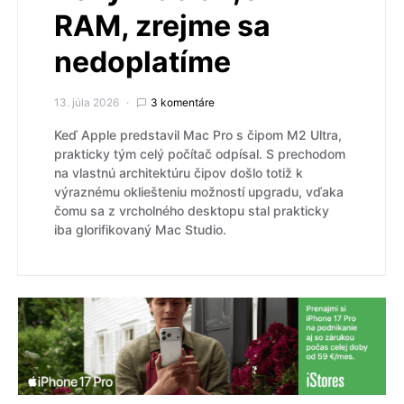
RAM, zrejme sa
nedoplatíme
13. júla 2026
3 komentáre
Keď Apple predstavil Mac Pro s čipom M2 Ultra,
prakticky tým celý počítač odpísal. S prechodom
na vlastnú architektúru čipov došlo totiž k
výraznému okliešteniu možností upgradu, vďaka
čomu sa z vrcholného desktopu stal prakticky
iba glorifikovaný Mac Studio.