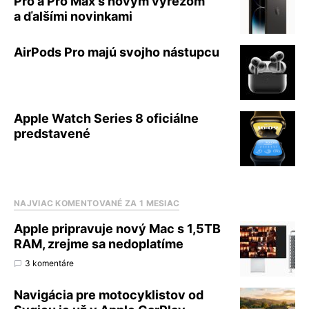
Pro a Pro Max s novým výrezom
a ďalšími novinkami
AirPods Pro majú svojho nástupcu
Apple Watch Series 8 oficiálne
predstavené
NAJVIAC KOMENTOVANÉ ZA 1 MESIAC
Apple pripravuje nový Mac s 1,5TB
RAM, zrejme sa nedoplatíme
3 komentáre
Navigácia pre motocyklistov od