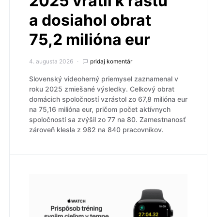
2025 vrátil k rastu
a dosiahol obrat
75,2 milióna eur
4. augusta 2026
pridaj komentár
Slovenský videoherný priemysel zaznamenal v
roku 2025 zmiešané výsledky. Celkový obrat
domácich spoločností vzrástol zo 67,8 milióna eur
na 75,16 milióna eur, pričom počet aktívnych
spoločností sa zvýšil zo 77 na 80. Zamestnanosť
zároveň klesla z 982 na 840 pracovníkov.