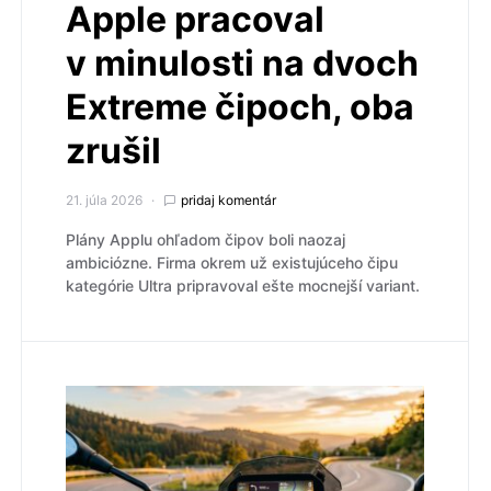
Apple pracoval
v minulosti na dvoch
Extreme čipoch, oba
zrušil
21. júla 2026
pridaj komentár
Plány Applu ohľadom čipov boli naozaj
ambiciózne. Firma okrem už existujúceho čipu
kategórie Ultra pripravoval ešte mocnejší variant.