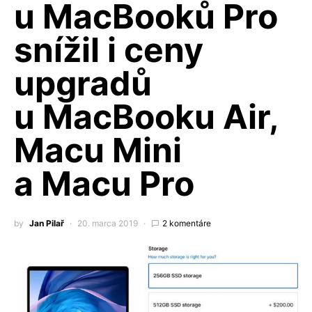
u MacBooků Pro
snížil i ceny
upgradů
u MacBooku Air,
Macu Mini
a Macu Pro
by
Jan Pilař
20. marca 2019
2 komentáre