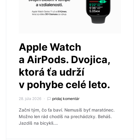
Apple Watch
a AirPods. Dvojica,
ktorá ťa udrží
v pohybe celé leto.
28. júla 2026
pridaj komentár
Začni tým, čo ťa baví. Nemusíš byť maratónec.
Možno len rád chodíš na prechádzky. Beháš.
Jazdíš na bicykli.…