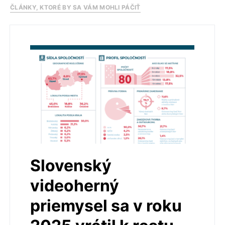
ČLÁNKY, KTORÉ BY SA VÁM MOHLI PÁČIŤ
Slovenský
videoherný
priemysel sa v roku