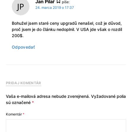
Jan Pilař
píše:
24. marca 2019 o 17:37
Bohužel jsem staré ceny upgradů nenašel, což je důvod,
proč jsem je do článku nedoplnil. V USA jde však o rozdíl
200$.
Odpovedať
PRIDAJ KOMENTÁR
Vaša e-mailová adresa nebude zverejnená.
Vyžadované polia
sú označené
*
Komentár
*