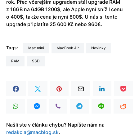
rok. Před včerejším upgradem stál upgrade RAM
z 16GB na 64GB 1200$, ale Apple nyní snížil cenu
o 400$, takže cena je nyní 800$. U nás si tento
upgrade připlatíte 25 600 Kč nebo 960€.
Tags:
Mac mini
MacBook Air
Novinky
RAM
SSD
Našli ste v článku chybu? Napíšte nám na
redakcia@macblog.sk
.