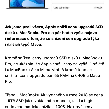
Jak jsme psali včera, Apple snížil cenu upgradů SSD
disků u MacBooku Pro a o pár hodin vyšla najevo
i informace o tom, že se snížení cen upgradů týká
i dalších typů Maců.
Kromě snížení ceny upgradů SSD disků u MacBooku
Pro, se ukázalo, že Apple snížil ceny za vyšší úložiště
i u MacBooku Air a Macu Mini. A kromě toho se
snížila i cena upgradu paměti RAM na 64GB u Macu
Pro.
Třeba u MacBooku Air vydaného v roce 2018 se cena
1,5TB SSD jak u základního modelu, tak i u high-
endového modelu snížila o 100$. Na nové ceny