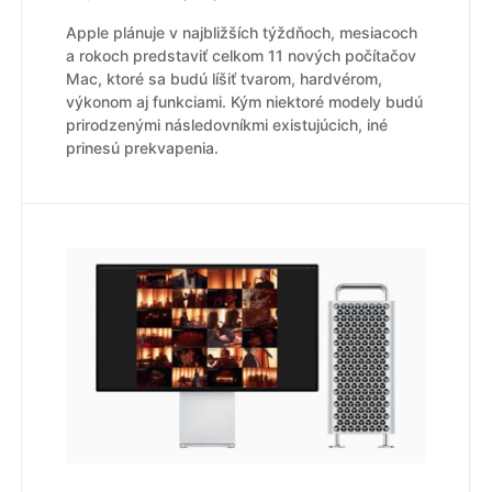
Apple plánuje v najbližších týždňoch, mesiacoch
a rokoch predstaviť celkom 11 nových počítačov
Mac, ktoré sa budú líšiť tvarom, hardvérom,
výkonom aj funkciami. Kým niektoré modely budú
prirodzenými následovníkmi existujúcich, iné
prinesú prekvapenia.