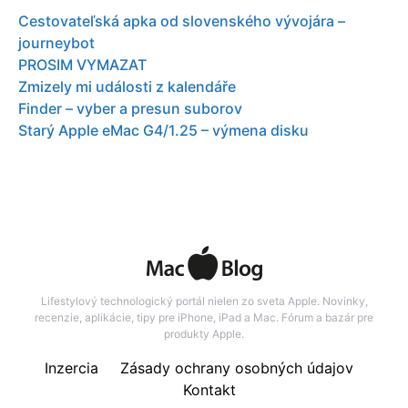
Cestovateľská apka od slovenského vývojára –
journeybot
PROSIM VYMAZAT
Zmizely mi události z kalendáře
Finder – vyber a presun suborov
Starý Apple eMac G4/1.25 – výmena disku
Lifestylový technologický portál nielen zo sveta Apple. Novinky,
recenzie, aplikácie, tipy pre iPhone, iPad a Mac. Fórum a bazár pre
produkty Apple.
Inzercia
Zásady ochrany osobných údajov
Kontakt