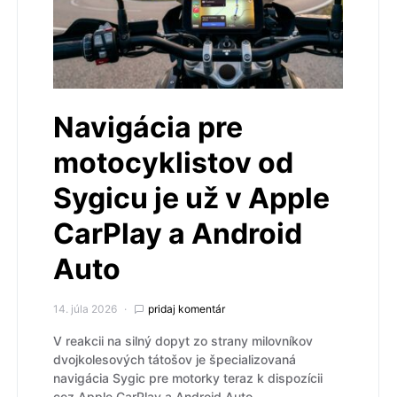
Navigácia pre
motocyklistov od
Sygicu je už v Apple
CarPlay a Android
Auto
14. júla 2026
pridaj komentár
V reakcii na silný dopyt zo strany milovníkov
dvojkolesových tátošov je špecializovaná
navigácia Sygic pre motorky teraz k dispozícii
cez Apple CarPlay a Android Auto.