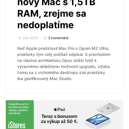
nový Mac s 1,5TB
RAM, zrejme sa
nedoplatíme
13. júla 2026
3 komentáre
Keď Apple predstavil Mac Pro s čipom M2 Ultra,
prakticky tým celý počítač odpísal. S prechodom
na vlastnú architektúru čipov došlo totiž k
výraznému okliešteniu možností upgradu, vďaka
čomu sa z vrcholného desktopu stal prakticky
iba glorifikovaný Mac Studio.