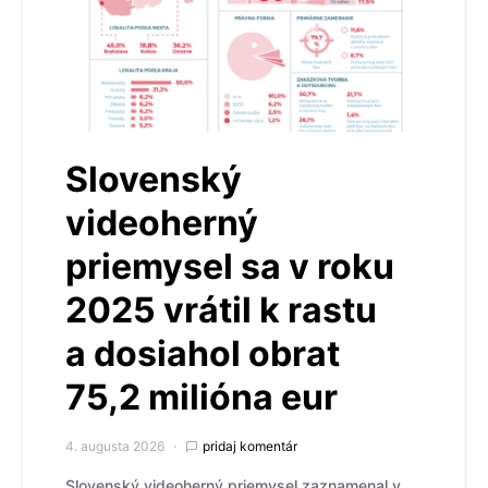
Slovenský
videoherný
priemysel sa v roku
2025 vrátil k rastu
a dosiahol obrat
75,2 milióna eur
4. augusta 2026
pridaj komentár
Slovenský videoherný priemysel zaznamenal v