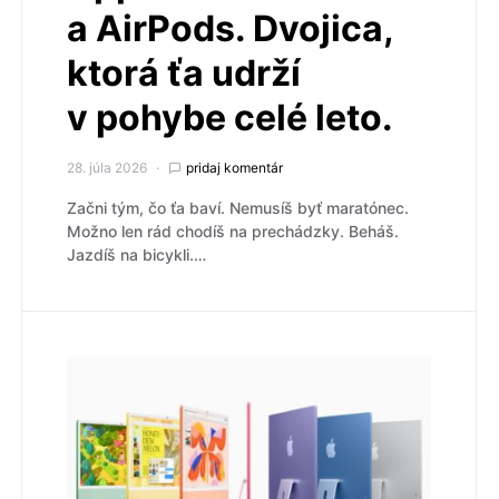
a AirPods. Dvojica,
ktorá ťa udrží
v pohybe celé leto.
28. júla 2026
pridaj komentár
Začni tým, čo ťa baví. Nemusíš byť maratónec.
Možno len rád chodíš na prechádzky. Beháš.
Jazdíš na bicykli.…