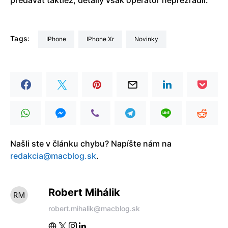
Tags:
iPhone
iPhone Xr
Novinky
Našli ste v článku chybu? Napíšte nám na
redakcia@macblog.sk
.
Robert Mihálik
robert.mihalik@macblog.sk