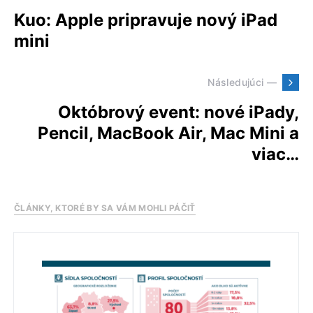
Kuo: Apple pripravuje nový iPad
mini
Následujúci —
Októbrový event: nové iPady,
Pencil, MacBook Air, Mac Mini a
viac…
ČLÁNKY, KTORÉ BY SA VÁM MOHLI PÁČIŤ