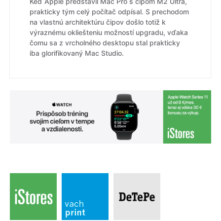
Keď Apple predstavil Mac Pro s čipom M2 Ultra,
prakticky tým celý počítač odpísal. S prechodom
na vlastnú architektúru čipov došlo totiž k
výraznému okliešteniu možností upgradu, vďaka
čomu sa z vrcholného desktopu stal prakticky
iba glorifikovaný Mac Studio.