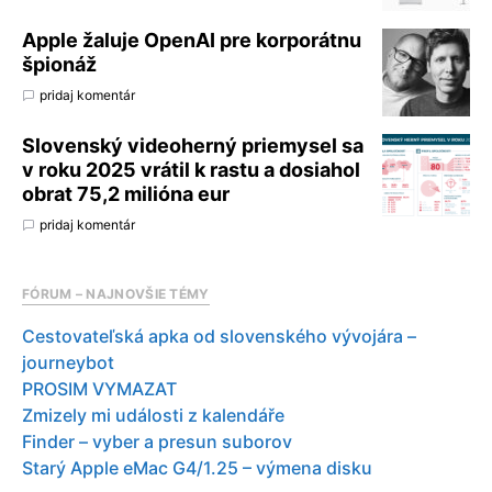
Apple žaluje OpenAI pre korporátnu
špionáž
pridaj komentár
Slovenský videoherný priemysel sa
v roku 2025 vrátil k rastu a dosiahol
obrat 75,2 milióna eur
pridaj komentár
FÓRUM – NAJNOVŠIE TÉMY
Cestovateľská apka od slovenského vývojára –
journeybot
PROSIM VYMAZAT
Zmizely mi události z kalendáře
Finder – vyber a presun suborov
Starý Apple eMac G4/1.25 – výmena disku