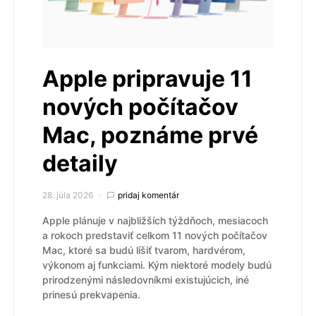
Apple pripravuje 11
nových počítačov
Mac, poznáme prvé
detaily
28. júla 2026
pridaj komentár
Apple plánuje v najbližších týždňoch, mesiacoch
a rokoch predstaviť celkom 11 nových počítačov
Mac, ktoré sa budú líšiť tvarom, hardvérom,
výkonom aj funkciami. Kým niektoré modely budú
prirodzenými následovníkmi existujúcich, iné
prinesú prekvapenia.