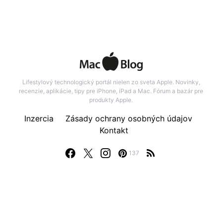
Lifestylový technologický portál nielen zo sveta Apple. Novinky,
recenzie, aplikácie, tipy pre iPhone, iPad a Mac. Fórum a bazár pre
produkty Apple.
Inzercia
Zásady ochrany osobných údajov
Kontakt
137