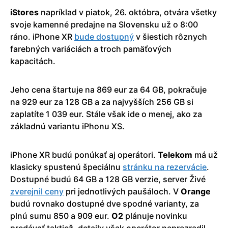
iStores
napríklad v piatok, 26. októbra, otvára všetky
svoje kamenné predajne na Slovensku už o 8:00
ráno. iPhone XR
bude dostupný
v šiestich rôznych
farebných variáciách a troch pamäťových
kapacitách.
Jeho cena štartuje na 869 eur za 64 GB, pokračuje
na 929 eur za 128 GB a za najvyšších 256 GB si
zaplatíte 1 039 eur. Stále však ide o menej, ako za
základnú variantu iPhonu XS.
iPhone XR budú ponúkať aj operátori.
Telekom
má už
klasicky spustenú špeciálnu
stránku na rezervácie
.
Dostupné budú 64 GB a 128 GB verzie, server Živé
zverejnil ceny
pri jednotlivých paušáloch. V
Orange
budú rovnako dostupné dve spodné varianty, za
plnú sumu 850 a 909 eur.
O2
plánuje novinku
predávať taktiež, detaily však operátor neprezradil.