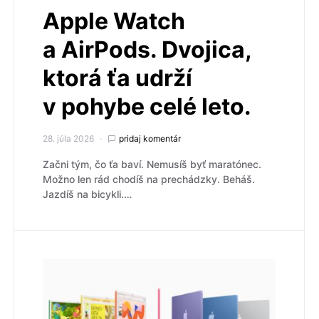
Apple Watch
a AirPods. Dvojica,
ktorá ťa udrží
v pohybe celé leto.
28. júla 2026
pridaj komentár
Začni tým, čo ťa baví. Nemusíš byť maratónec.
Možno len rád chodíš na prechádzky. Beháš.
Jazdíš na bicykli.…