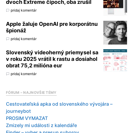
dvoch Extreme čipoch, oba zrušil
pridaj komentár
Apple žaluje OpenAI pre korporátnu
špionáž
pridaj komentár
Slovenský videoherný priemysel sa
v roku 2025 vrátil k rastu a dosiahol
obrat 75,2 milióna eur
pridaj komentár
FÓRUM – NAJNOVŠIE TÉMY
Cestovateľská apka od slovenského vývojára –
journeybot
PROSIM VYMAZAT
Zmizely mi události z kalendáře
Finder – vyber a presun suborov