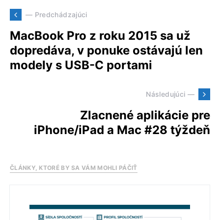
— Predchádzajúci
MacBook Pro z roku 2015 sa už
dopredáva, v ponuke ostávajú len
modely s USB-C portami
Následujúci —
Zlacnené aplikácie pre
iPhone/iPad a Mac #28 týždeň
ČLÁNKY, KTORÉ BY SA VÁM MOHLI PÁČIŤ