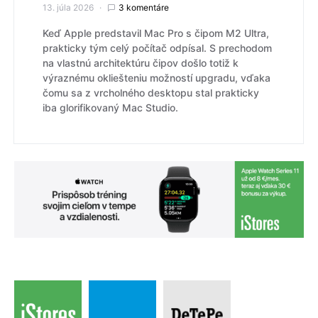
13. júla 2026
3 komentáre
Keď Apple predstavil Mac Pro s čipom M2 Ultra,
prakticky tým celý počítač odpísal. S prechodom
na vlastnú architektúru čipov došlo totiž k
výraznému okliešteniu možností upgradu, vďaka
čomu sa z vrcholného desktopu stal prakticky
iba glorifikovaný Mac Studio.