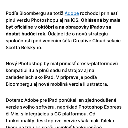
Podľa Bloombergu sa totiž
Adobe
rozhodol priniesť
plnú verziu Photoshopu aj na iOS.
Ohlásená by mala
byť oficiálne v októbri a na obrazovky iPadov sa
dostať budúci rok
. Údajne ide o novú stratégiu
spoločnosti pod vedením šéfa Creative Cloud sekcie
Scotta Belskyho.
Nový Photoshop by mal priniesť cross-platformovú
kompatibilitu a plnú sadu nástrojov aj na
zariadeniach ako iPad. V príprave je podľa
Bloombergu aj nová mobilná verzia Illustratora.
Doteraz Adobe pre iPad ponúkal len zjednodušené
verzie svojho softvéru, napríklad Photoshop Express
či Mix, s integráciou s CC platformou. Od
funkcionality desktopovej verzie však mali ďaleko.
Dieru na trhu sa snažili vyplniť konkurenčné