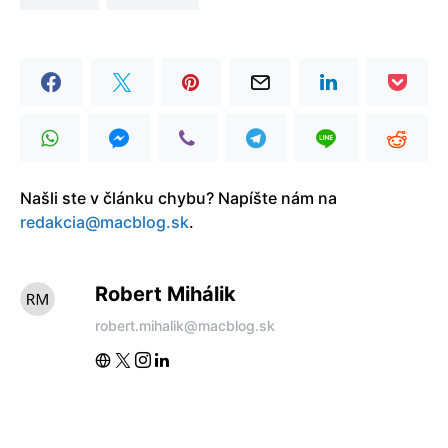
Našli ste v článku chybu? Napíšte nám na
redakcia@macblog.sk
.
Robert Mihálik
robert.mihalik@macblog.sk