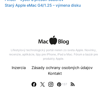
Starý Apple eMac G4/1.25 – výmena disku
Lifestylový technologický portál nielen zo sveta Apple. Novinky,
recenzie, aplikácie, tipy pre iPhone, iPad a Mac. Fórum a bazár pre
produkty Apple.
Inzercia
Zásady ochrany osobných údajov
Kontakt
137