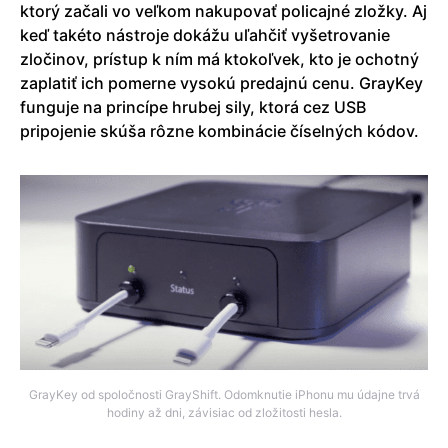
ktorý začali vo veľkom nakupovať policajné zložky. Aj
keď takéto nástroje dokážu uľahčiť vyšetrovanie
zločinov, prístup k ním má ktokoľvek, kto je ochotný
zaplatiť ich pomerne vysokú predajnú cenu. GrayKey
funguje na princípe hrubej sily, ktorá cez USB
pripojenie skúša rôzne kombinácie číselných kódov.
GrayKey od spoločnosti GrayShift. Odomknutie iPhonu mu údajne trvá
hodiny až dni, závisiac od zložitosti hesla.