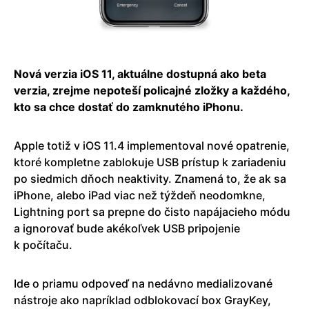
Nová verzia iOS 11, aktuálne dostupná ako beta
verzia, zrejme nepoteší policajné zložky a každého,
kto sa chce dostať do zamknutého iPhonu.
Apple totiž v iOS 11.4 implementoval nové opatrenie,
ktoré kompletne zablokuje USB prístup k zariadeniu
po siedmich dňoch neaktivity. Znamená to, že ak sa
iPhone, alebo iPad viac než týždeň neodomkne,
Lightning port sa prepne do čisto napájacieho módu
a ignorovať bude akékoľvek USB pripojenie
k počítaču.
Ide o priamu odpoveď na nedávno medializované
nástroje ako napríklad odblokovací box GrayKey,