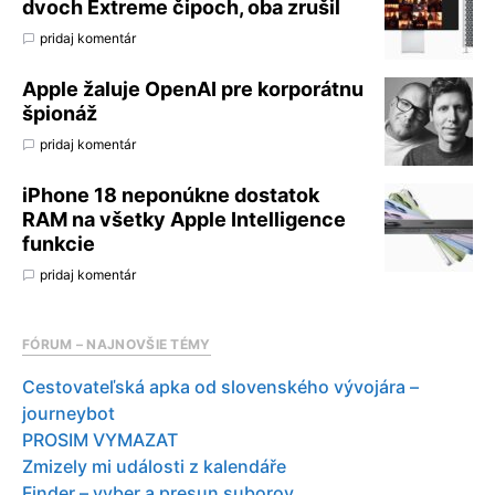
dvoch Extreme čipoch, oba zrušil
pridaj komentár
Apple žaluje OpenAI pre korporátnu
špionáž
pridaj komentár
iPhone 18 neponúkne dostatok
RAM na všetky Apple Intelligence
funkcie
pridaj komentár
FÓRUM – NAJNOVŠIE TÉMY
Cestovateľská apka od slovenského vývojára –
journeybot
PROSIM VYMAZAT
Zmizely mi události z kalendáře
Finder – vyber a presun suborov