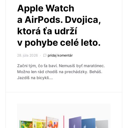
Apple Watch
a AirPods. Dvojica,
ktorá ťa udrží
v pohybe celé leto.
28. júla 2026
pridaj komentár
Začni tým, čo ťa baví. Nemusíš byť maratónec.
Možno len rád chodíš na prechádzky. Beháš.
Jazdíš na bicykli.…