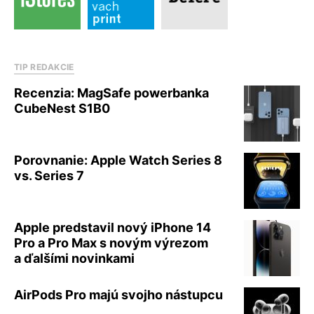
TIP REDAKCIE
Recenzia: MagSafe powerbanka
CubeNest S1B0
Porovnanie: Apple Watch Series 8
vs. Series 7
Apple predstavil nový iPhone 14
Pro a Pro Max s novým výrezom
a ďalšími novinkami
AirPods Pro majú svojho nástupcu