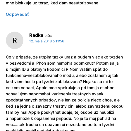
mne blokkuje uz teraz, ked dam neautorizovane
Odpovedať
Radka
píše:
12. mája 2018 o 11:56
Co v pripade, ze utrpim tazky uraz a budem viac ako tyzden
v bezvedomi a iPhon som nemohla odomknut? Potom sa ja
s mojim ID a platnym kodom ci PINom vratim spät do
funkcneho-nezablokovaneho modu, alebo zostanem aj tak,
ked viem heslo po tyzdni zablokovana? Nejako sa mi to
celkom nepaci, Apple moc spekuluje a pri tom ja osobne
schvalujem napomahat vyrieseniu trestnych avsak
opodstatnenych pripadov, nie len ze policia nieco chce, ale
ked sa jedna o zavazny trestny cin, alebo zavrazdenu osobu,
tam by mal Apple poskytnut udaje, tej osobe uz neublizi
a napomoze k objasneniu pripadu. No je to moj pohlad na
vec…..tak trochu sa obavam ci nezostane po tom tyzdni
neaktivity mobil nadalej zablokovany…….