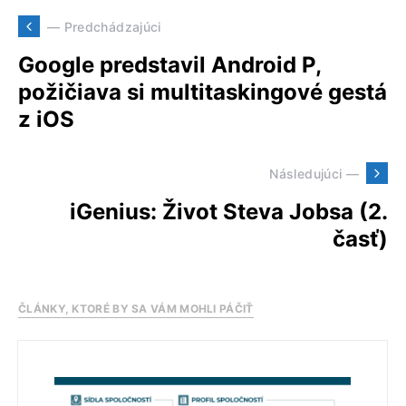
— Predchádzajúci
Google predstavil Android P,
požičiava si multitaskingové gestá
z iOS
Následujúci —
iGenius: Život Steva Jobsa (2.
časť)
ČLÁNKY, KTORÉ BY SA VÁM MOHLI PÁČIŤ