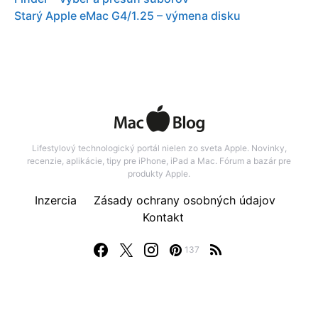
Starý Apple eMac G4/1.25 – výmena disku
Lifestylový technologický portál nielen zo sveta Apple. Novinky,
recenzie, aplikácie, tipy pre iPhone, iPad a Mac. Fórum a bazár pre
produkty Apple.
Inzercia
Zásady ochrany osobných údajov
Kontakt
137