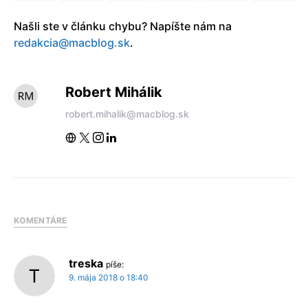
Našli ste v článku chybu? Napíšte nám na
redakcia@macblog.sk
.
Robert Mihálik
robert.mihalik@macblog.sk
KOMENTÁRE
treska
píše:
9. mája 2018 o 18:40