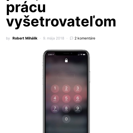
prácu
vyšetrovateľom
by
Robert Mihálik
9. mája 2018
2 komentáre