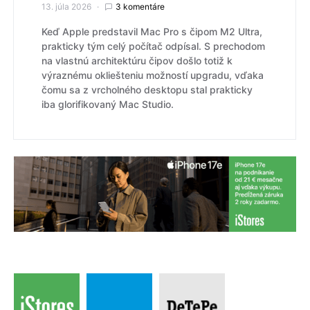
13. júla 2026
3 komentáre
Keď Apple predstavil Mac Pro s čipom M2 Ultra,
prakticky tým celý počítač odpísal. S prechodom
na vlastnú architektúru čipov došlo totiž k
výraznému okliešteniu možností upgradu, vďaka
čomu sa z vrcholného desktopu stal prakticky
iba glorifikovaný Mac Studio.