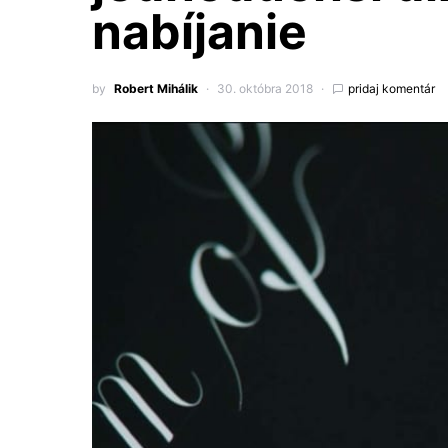
nabíjanie
by
Robert Mihálik
30. októbra 2018
pridaj komentár