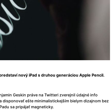
 predstaví nový iPad s druhou generáciou Apple Pencil.
njamin Geskin práve na Twitteri zverejnil údajné info
la disponovať ešte minimalistickejším bielym dizajnom bez
adu sa pripájať magneticky.