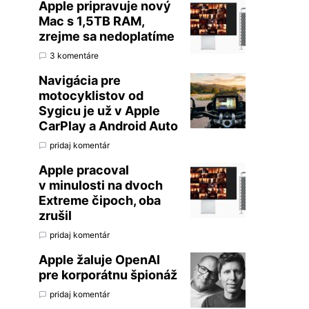
Apple pripravuje nový
Mac s 1,5TB RAM,
zrejme sa nedoplatíme
3 komentáre
Navigácia pre
motocyklistov od
Sygicu je už v Apple
CarPlay a Android Auto
pridaj komentár
Apple pracoval
v minulosti na dvoch
Extreme čipoch, oba
zrušil
pridaj komentár
Apple žaluje OpenAI
pre korporátnu špionáž
pridaj komentár