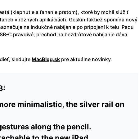
tá (klepnutie a ťahanie prstom), ktoré by mohli slúžiť
 farieb v rôznych aplikáciách. Geskin taktiež spomína nový
aznačuje na indukčné nabíjanie po pripojení k telu iPadu
SB-C pravdivé, prechod na bezdrôtové nabíjanie dáva
ieť, sledujte
MacBlog.sk
pre aktuálne novinky.
8:
ore minimalistic, the silver rail on
estures along the pencil.
tachable to the new iPad.