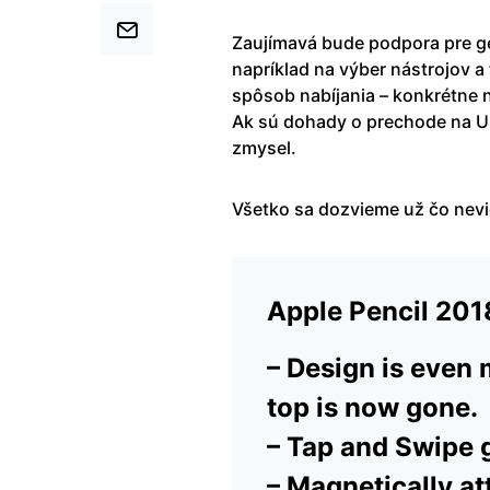
Zaujímavá bude podpora pre ges
napríklad na výber nástrojov a
spôsob nabíjania – konkrétne n
Ak sú dohady o prechode na U
zmysel.
Všetko sa dozvieme už čo nevid
Apple Pencil 201
– Design is even m
top is now gone.
– Tap and Swipe g
– Magnetically at