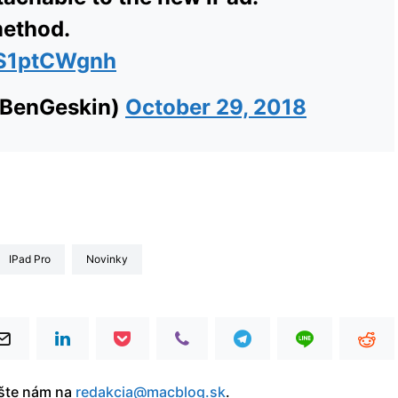
method.
/tS1ptCWgnh
@BenGeskin)
October 29, 2018
iPad Pro
Novinky
íšte nám na
redakcia@macblog.sk
.