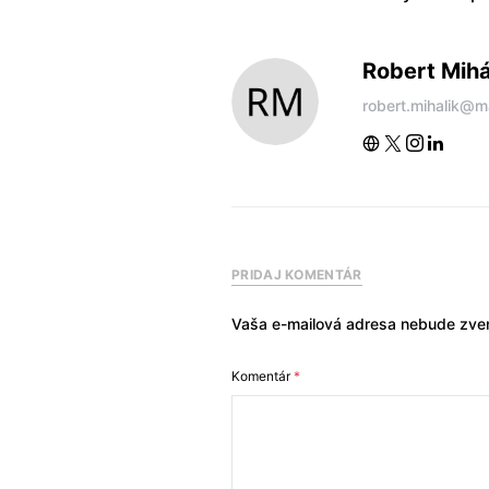
Robert Mihá
robert.mihalik@m
PRIDAJ KOMENTÁR
Vaša e-mailová adresa nebude zver
Komentár
*