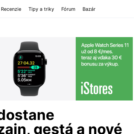
Recenzie
Tipy a triky
Fórum
Bazár
 dostane
zajn, gestá a nové