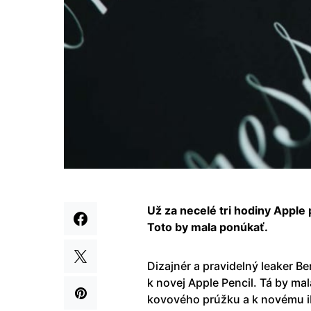
Už za necelé tri hodiny Apple
Toto by mala ponúkať.
Dizajnér a pravidelný leaker Be
k novej Apple Pencil. Tá by ma
kovového prúžku a k novému iP