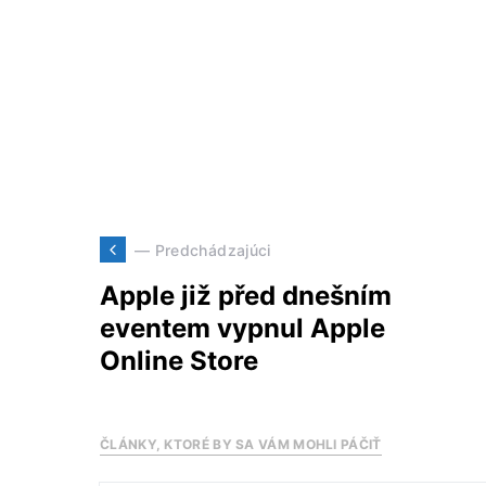
— Predchádzajúci
Apple již před dnešním
eventem vypnul Apple
Online Store
ČLÁNKY, KTORÉ BY SA VÁM MOHLI PÁČIŤ