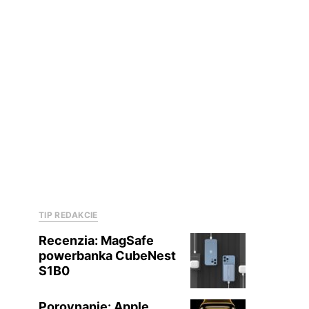
TIP REDAKCIE
Recenzia: MagSafe
powerbanka CubeNest
S1B0
Porovnanie: Apple