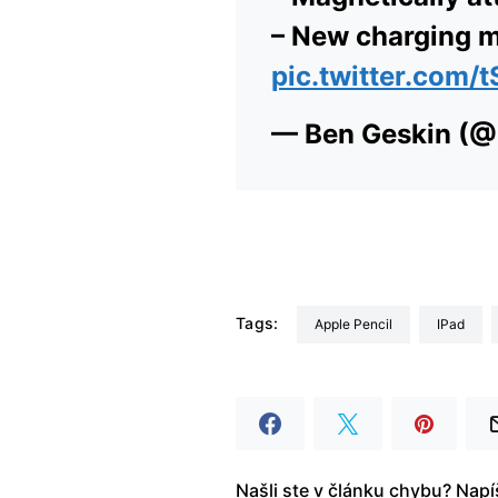
– New charging 
pic.twitter.com
— Ben Geskin (
Tags:
Apple Pencil
iPad
Našli ste v článku chybu? Nap