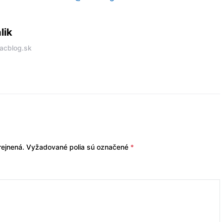
lik
acblog.sk
ejnená.
Vyžadované polia sú označené
*