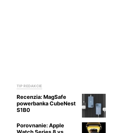
TIP REDAKCIE
Recenzia: MagSafe
powerbanka CubeNest
S1B0
Porovnanie: Apple
Watch Series 8 vs.