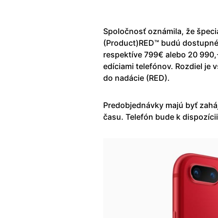
Spoločnosť oznámila, že špeci
(Product)RED™ budú dostupn
respektíve 799€ alebo 20 990,
edíciami telefónov. Rozdiel je
do nadácie (RED).
Predobjednávky majú byť zaháj
času. Telefón bude k dispozíci