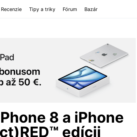
Recenzie
Tipy a triky
Fórum
Bazár
iPhone 8 a iPhone
ct)RED™ edícii