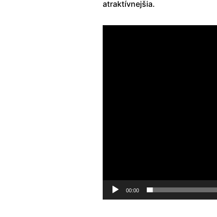
atraktívnejšia.
Video
prehrávač
00:00