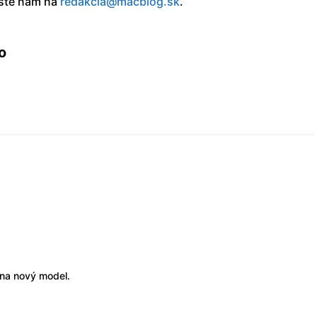
íšte nám na
redakcia@macblog.sk
.
o
 na nový model.