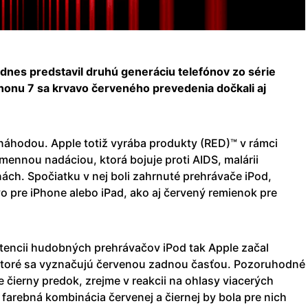
 dnes predstavil druhú generáciu telefónov zo série
honu 7 sa krvavo červeného prevedenia dočkali aj
 náhodou. Apple totiž vyrába produkty (RED)™ v rámci
ennou nadáciou, ktorá bojuje proti AIDS, malárii
nách. Spočiatku v nej boli zahrnuté prehrávače iPod,
vo pre iPhone alebo iPad, ako aj červený remienok pre
tencii hudobných prehrávačov iPod tak Apple začal
 ktoré sa vyznačujú červenou zadnou časťou. Pozoruhodné
e čierny predok, zrejme v reakcii na ohlasy viacerých
že farebná kombinácia červenej a čiernej by bola pre nich