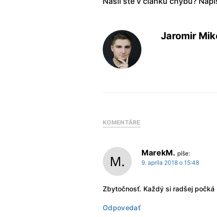
Našli ste v článku chybu? Nap
Jaromir Mik
KOMENTÁRE
MarekM.
píše:
9. apríla 2018 o 15:48
Zbytočnosť. Každý si radšej počká
Odpovedať