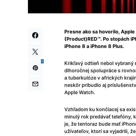
Presne ako sa hovorilo, Apple
(Product)RED™. Po stopách iP
iPhone 8 a iPhone 8 Plus.
1
Krikľavý odtieň nebol vybraný
dlhoročnej spolupráce s rovnom
a tuberkulóze v afrických kraji
neskôr pribudlo aj príslušenst
Apple Watch.
Vzhľadom ku končiacej sa exis
minulý rok predávať telefóny,
je, že tentoraz bude mať iPhon
užívateľov, ktorí sa vyjadrili, 