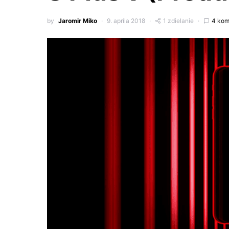
by
Jaromir Miko
9. apríla 2018
1 zdielanie
4 kom