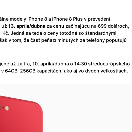
álne modely iPhone 8 a iPhone 8 Plus v prevedení
é už
13. apríla/dubna
za cenu začínajúcu na 699 dolároch,
- Kč. Jedná sa teda o ceny totožné so štandardnými
 však v tom, že časť peňazí minutých za telefóny poputujú
ené už zajtra, 10. apríla/dubna o 14:30 stredoeurópskeho
i v 64GB, 256GB kapacitách, ako aj vo dvoch veľkostiach.