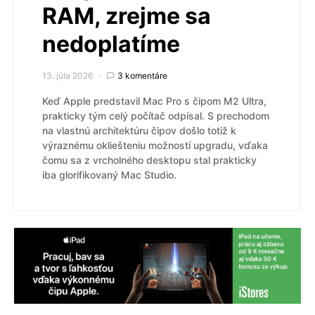
RAM, zrejme sa
nedoplatíme
13. júla 2026
3 komentáre
Keď Apple predstavil Mac Pro s čipom M2 Ultra,
prakticky tým celý počítač odpísal. S prechodom
na vlastnú architektúru čipov došlo totiž k
výraznému okliešteniu možností upgradu, vďaka
čomu sa z vrcholného desktopu stal prakticky
iba glorifikovaný Mac Studio.