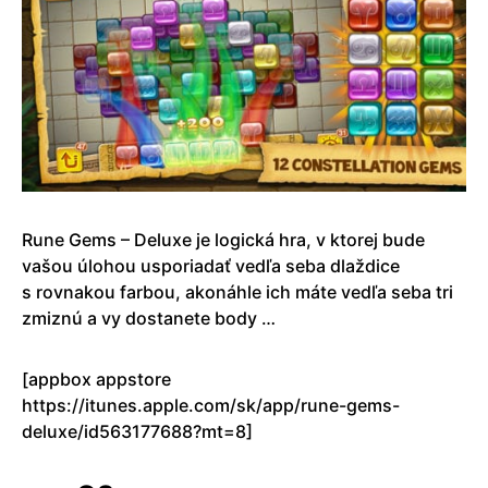
Rune Gems – Deluxe je logická hra, v ktorej bude
vašou úlohou usporiadať vedľa seba dlaždice
s rovnakou farbou, akonáhle ich máte vedľa seba tri
zmiznú a vy dostanete body …
[appbox appstore
https://itunes.apple.com/sk/app/rune-gems-
deluxe/id563177688?mt=8]