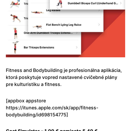
Fitness and Bodybuilding je profesionálna aplikácia,
ktorá poskytuje vopred nastavené cvičebné plány
pre kulturistiku a fitness.
[appbox appstore
https://itunes.apple.com/sk/app/fitness-
bodybuilding/id698154775]
Goat Simulator – 1,09 € namiesto 5,49 €