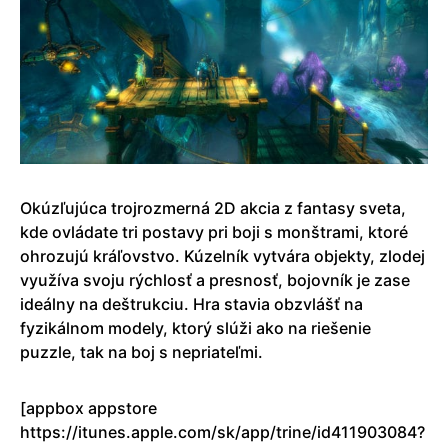
Okúzľujúca trojrozmerná 2D akcia z fantasy sveta,
kde ovládate tri postavy pri boji s monštrami, ktoré
ohrozujú kráľovstvo. Kúzelník vytvára objekty, zlodej
využíva svoju rýchlosť a presnosť, bojovník je zase
ideálny na deštrukciu. Hra stavia obzvlášť na
fyzikálnom modely, ktorý slúži ako na riešenie
puzzle, tak na boj s nepriateľmi.
[appbox appstore
https://itunes.apple.com/sk/app/trine/id411903084?