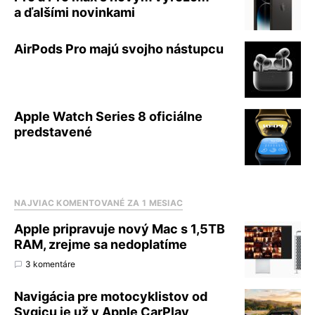
a ďalšími novinkami
AirPods Pro majú svojho nástupcu
Apple Watch Series 8 oficiálne
predstavené
NAJVIAC KOMENTOVANÉ ZA 1 MESIAC
Apple pripravuje nový Mac s 1,5TB
RAM, zrejme sa nedoplatíme
3 komentáre
Navigácia pre motocyklistov od
Sygicu je už v Apple CarPlay