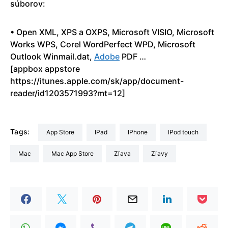
súborov:
• Open XML, XPS a OXPS, Microsoft VISIO, Microsoft
Works WPS, Corel WordPerfect WPD, Microsoft
Outlook Winmail.dat,
Adobe
PDF …
[appbox appstore
https://itunes.apple.com/sk/app/document-
reader/id1203571993?mt=12]
Tags:
App Store
iPad
iPhone
iPod touch
Mac
Mac App Store
Zľava
zľavy