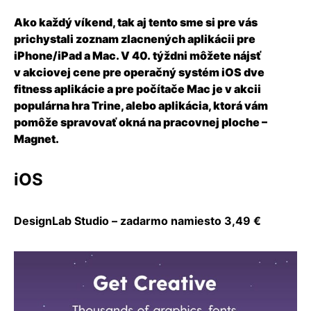
Ako každý víkend, tak aj tento sme si pre vás
prichystali zoznam zlacnených aplikácii pre
iPhone/iPad a Mac. V 40. týždni môžete nájsť
v akciovej cene pre operačný systém iOS dve
fitness aplikácie a pre počítače Mac je v akcii
populárna hra Trine, alebo aplikácia, ktorá vám
pomôže spravovať okná na pracovnej ploche –
Magnet.
iOS
DesignLab Studio – zadarmo namiesto 3,49 €