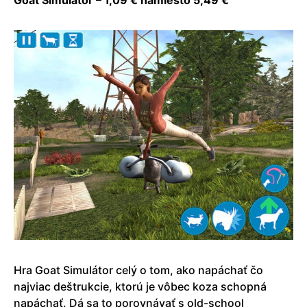
Hra Goat Simulátor celý o tom, ako napáchať čo
najviac deštrukcie, ktorú je vôbec koza schopná
napáchať. Dá sa to porovnávať s old-school