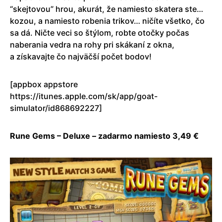
“skejtovou” hrou, akurát, že namiesto skatera ste…
kozou, a namiesto robenia trikov… ničíte všetko, čo
sa dá. Ničte veci so štýlom, robte otočky počas
naberania vedra na rohy pri skákaní z okna,
a získavajte čo najväčší počet bodov!
[appbox appstore
https://itunes.apple.com/sk/app/goat-
simulator/id868692227]
Rune Gems – Deluxe – zadarmo namiesto 3,49 €