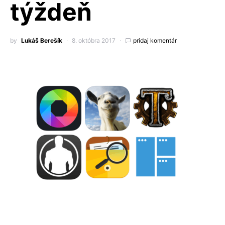
týždeň
by
Lukáš Berešík
8. októbra 2017
pridaj komentár