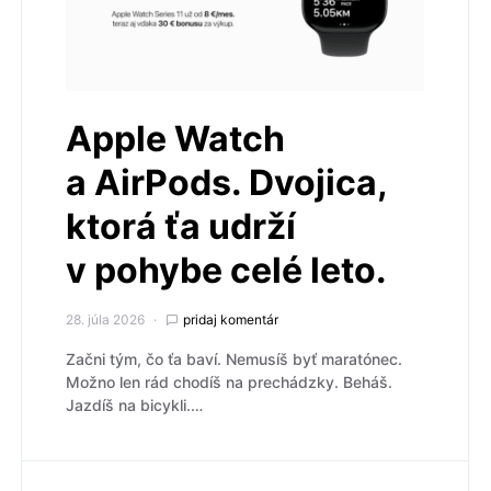
Apple Watch
a AirPods. Dvojica,
ktorá ťa udrží
v pohybe celé leto.
28. júla 2026
pridaj komentár
Začni tým, čo ťa baví. Nemusíš byť maratónec.
Možno len rád chodíš na prechádzky. Beháš.
Jazdíš na bicykli.…