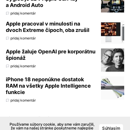
a Android Auto
pridaj komentár
Apple pracoval v minulosti na
dvoch Extreme čipoch, oba zrušil
pridaj komentár
Apple žaluje OpenAI pre korporátnu
špionáž
pridaj komentár
iPhone 18 neponúkne dostatok
RAM na všetky Apple Intelligence
funkcie
pridaj komentár
FÓRUM – NAJNOVŠIE TÉMY
Používame súbory cookie, aby sme vám zaručili,
že vám na našej stránke poskytneme najlepšie
Súhlasím
Cestovateľská apka od slovenského vývojára –