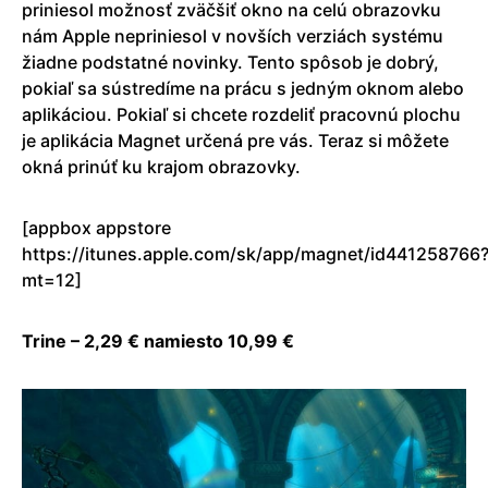
priniesol možnosť zväčšiť okno na celú obrazovku
nám Apple nepriniesol v novších verziách systému
žiadne podstatné novinky. Tento spôsob je dobrý,
pokiaľ sa sústredíme na prácu s jedným oknom alebo
aplikáciou. Pokiaľ si chcete rozdeliť pracovnú plochu
je aplikácia Magnet určená pre vás. Teraz si môžete
okná prinúť ku krajom obrazovky.
[appbox appstore
https://itunes.apple.com/sk/app/magnet/id441258766
mt=12]
Trine – 2,29 € namiesto 10,99 €