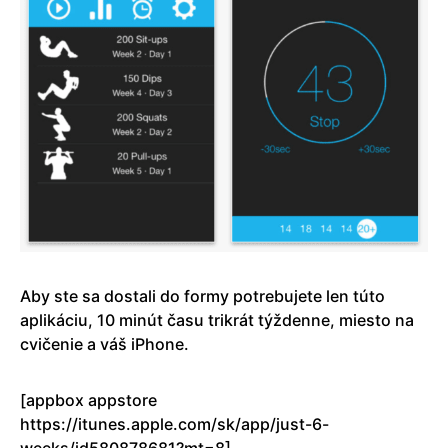
Aby ste sa dostali do formy potrebujete len túto
aplikáciu, 10 minút času trikrát týždenne, miesto na
cvičenie a váš iPhone.
[appbox appstore
https://itunes.apple.com/sk/app/just-6-
weeks/id580878681?mt=8]