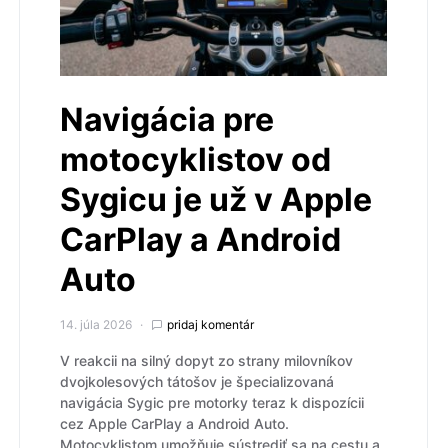
Navigácia pre
motocyklistov od
Sygicu je už v Apple
CarPlay a Android
Auto
14. júla 2026
pridaj komentár
V reakcii na silný dopyt zo strany milovníkov
dvojkolesových tátošov je špecializovaná
navigácia Sygic pre motorky teraz k dispozícii
cez Apple CarPlay a Android Auto.
Motocyklistom umožňuje sústrediť sa na cestu a