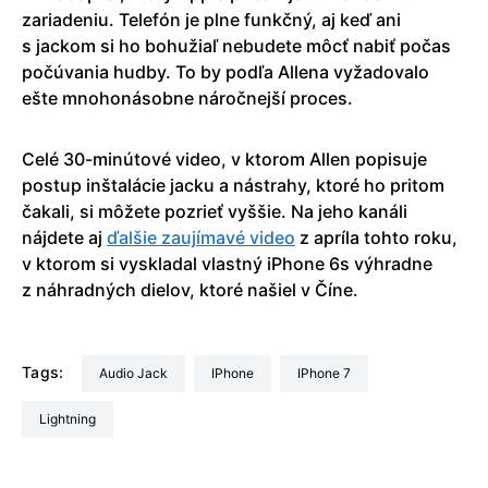
zariadeniu. Telefón je plne funkčný, aj keď ani
s jackom si ho bohužiaľ nebudete môcť nabiť počas
počúvania hudby. To by podľa Allena vyžadovalo
ešte mnohonásobne náročnejší proces.
Celé 30-minútové video, v ktorom Allen popisuje
postup inštalácie jacku a nástrahy, ktoré ho pritom
čakali, si môžete pozrieť vyššie. Na jeho kanáli
nájdete aj
ďalšie zaujímavé video
z apríla tohto roku,
v ktorom si vyskladal vlastný iPhone 6s výhradne
z náhradných dielov, ktoré našiel v Číne.
Tags:
Audio Jack
iPhone
iPhone 7
Lightning