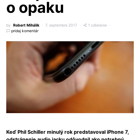
o opaku
by
Robert Mihálik
7. septembra 2017
1 zdielanie
pridaj komentár
Keď Phil Schiller minulý rok predstavoval iPhone 7,
odstránenie audio jacku odôvodnil ako potrebný