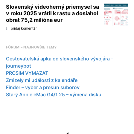
Slovenský videoherný priemysel sa
v roku 2025 vrátil k rastu a dosiahol
obrat 75,2 milióna eur
pridaj komentár
FÓRUM – NAJNOVŠIE TÉMY
Cestovateľská apka od slovenského vývojára –
journeybot
PROSIM VYMAZAT
Zmizely mi události z kalendáře
Finder – vyber a presun suborov
Starý Apple eMac G4/1.25 – výmena disku