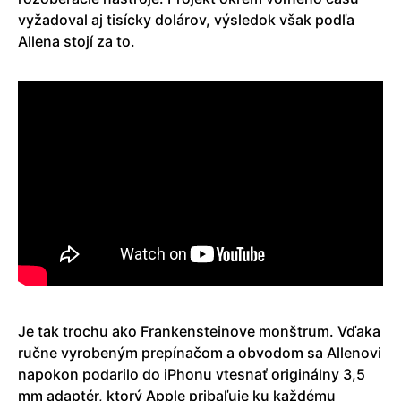
vyžadoval aj tisícky dolárov, výsledok však podľa
Allena stojí za to.
Je tak trochu ako Frankensteinove monštrum. Vďaka
ručne vyrobeným prepínačom a obvodom sa Allenovi
napokon podarilo do iPhonu vtesnať originálny 3,5
mm adaptér, ktorý Apple pribaľuje ku každému