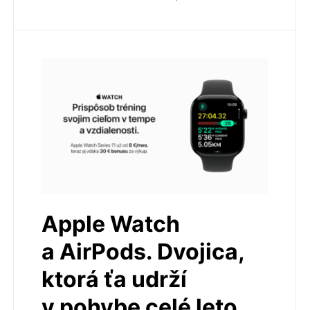
Apple Watch
a AirPods. Dvojica,
ktorá ťa udrží
v pohybe celé leto.