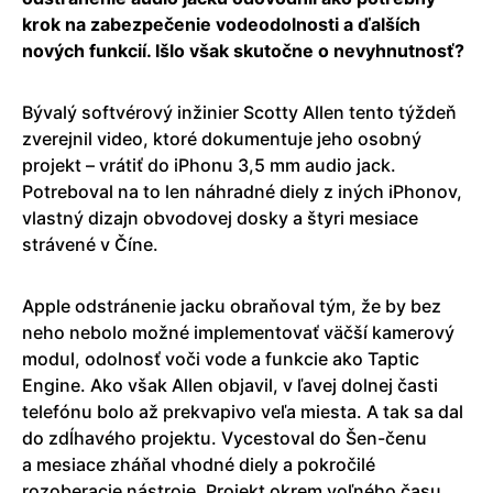
krok na zabezpečenie vodeodolnosti a ďalších
nových funkcií. Išlo však skutočne o nevyhnutnosť?
Bývalý softvérový inžinier Scotty Allen tento týždeň
zverejnil video, ktoré dokumentuje jeho osobný
projekt – vrátiť do iPhonu 3,5 mm audio jack.
Potreboval na to len náhradné diely z iných iPhonov,
vlastný dizajn obvodovej dosky a štyri mesiace
strávené v Číne.
Apple odstránenie jacku obraňoval tým, že by bez
neho nebolo možné implementovať väčší kamerový
modul, odolnosť voči vode a funkcie ako Taptic
Engine. Ako však Allen objavil, v ľavej dolnej časti
telefónu bolo až prekvapivo veľa miesta. A tak sa dal
do zdĺhavého projektu. Vycestoval do Šen-čenu
a mesiace zháňal vhodné diely a pokročilé
rozoberacie nástroje. Projekt okrem voľného času