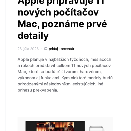
Apple pripravuje 11
nových počítačov
Mac, poznáme prvé
detaily
28. júla 2026
pridaj komentár
Apple plánuje v najbližších týždňoch, mesiacoch
a rokoch predstaviť celkom 11 nových počítačov
Mac, ktoré sa budú líšiť tvarom, hardvérom,
výkonom aj funkciami. Kým niektoré modely budú
prirodzenými následovníkmi existujúcich, iné
prinesú prekvapenia.