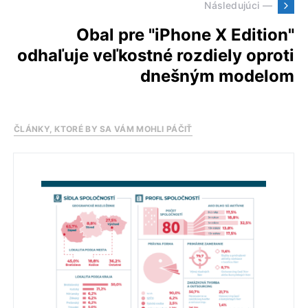
Následujúci —
Obal pre "iPhone X Edition"
odhaľuje veľkostné rozdiely oproti
dnešným modelom
ČLÁNKY, KTORÉ BY SA VÁM MOHLI PÁČIŤ