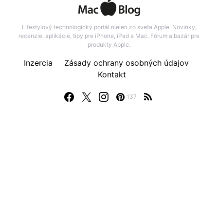
Lifestylový technologický portál nielen zo sveta Apple. Novinky,
recenzie, aplikácie, tipy pre iPhone, iPad a Mac. Fórum a bazár pre
produkty Apple.
Inzercia
Zásady ochrany osobných údajov
Kontakt
137