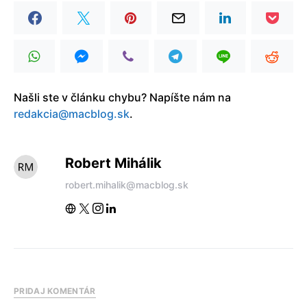
Našli ste v článku chybu? Napíšte nám na
redakcia@macblog.sk
.
Robert Mihálik
robert.mihalik@macblog.sk
PRIDAJ KOMENTÁR