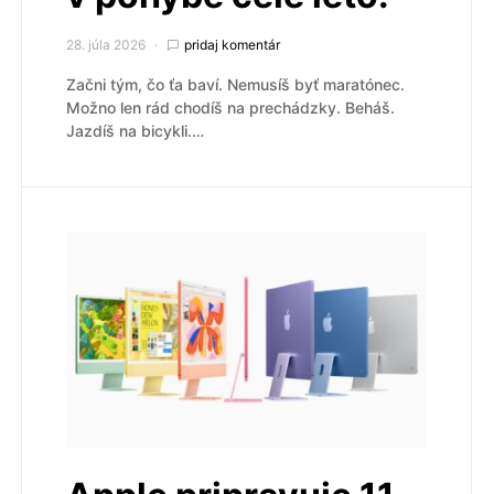
28. júla 2026
pridaj komentár
Začni tým, čo ťa baví. Nemusíš byť maratónec.
Možno len rád chodíš na prechádzky. Beháš.
Jazdíš na bicykli.…