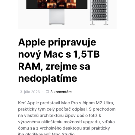
Apple pripravuje
nový Mac s 1,5TB
RAM, zrejme sa
nedoplatíme
13. júla 2026
3 komentáre
Keď Apple predstavil Mac Pro s čipom M2 Ultra,
prakticky tým celý počítač odpísal. S prechodom
na vlastnú architektúru čipov došlo totiž k
výraznému okliešteniu možností upgradu, vďaka
čomu sa z vrcholného desktopu stal prakticky
iba glorifikovaný Mac Studio.