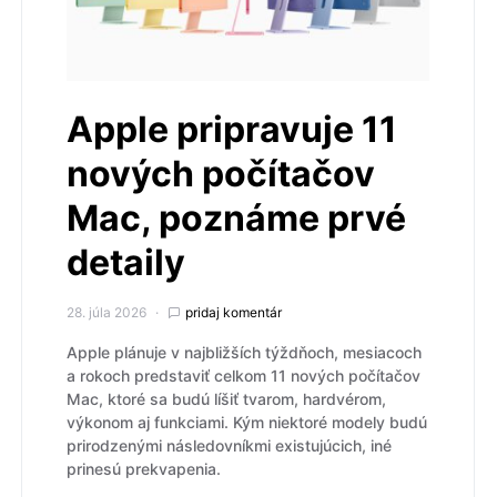
Apple pripravuje 11
nových počítačov
Mac, poznáme prvé
detaily
28. júla 2026
pridaj komentár
Apple plánuje v najbližších týždňoch, mesiacoch
a rokoch predstaviť celkom 11 nových počítačov
Mac, ktoré sa budú líšiť tvarom, hardvérom,
výkonom aj funkciami. Kým niektoré modely budú
prirodzenými následovníkmi existujúcich, iné
prinesú prekvapenia.