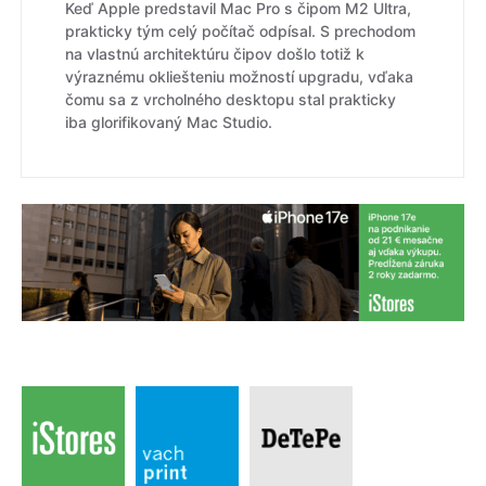
Keď Apple predstavil Mac Pro s čipom M2 Ultra,
prakticky tým celý počítač odpísal. S prechodom
na vlastnú architektúru čipov došlo totiž k
výraznému okliešteniu možností upgradu, vďaka
čomu sa z vrcholného desktopu stal prakticky
iba glorifikovaný Mac Studio.