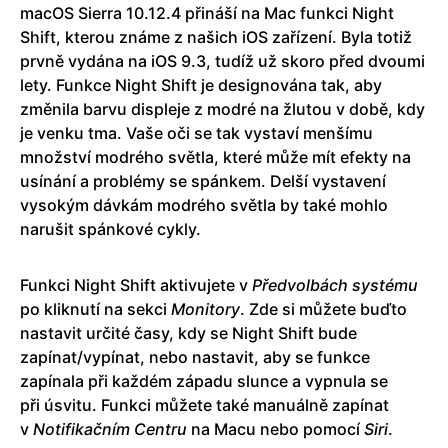
macOS Sierra 10.12.4 přináší na Mac funkci Night
Shift, kterou známe z našich iOS zařízení. Byla totiž
prvně vydána na iOS 9.3, tudíž už skoro před dvoumi
lety. Funkce Night Shift je designována tak, aby
změnila barvu displeje z modré na žlutou v době, kdy
je venku tma. Vaše oči se tak vystaví menšímu
množství modrého světla, které může mít efekty na
usínání a problémy se spánkem. Delší vystavení
vysokým dávkám modrého světla by také mohlo
narušit spánkové cykly.
Funkci Night Shift aktivujete v
Předvolbách systému
po kliknutí na sekci
Monitory
. Zde si můžete buďto
nastavit určité časy, kdy se Night Shift bude
zapínat/vypínat, nebo nastavit, aby se funkce
zapínala při každém západu slunce a vypnula se
při úsvitu. Funkci můžete také manuálně zapínat
v
Notifikačním Centru
na Macu nebo pomocí
Siri
.