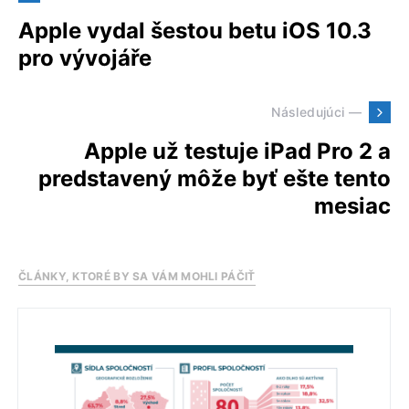
Apple vydal šestou betu iOS 10.3
pro vývojáře
Následujúci —
Apple už testuje iPad Pro 2 a
predstavený môže byť ešte tento
mesiac
ČLÁNKY, KTORÉ BY SA VÁM MOHLI PÁČIŤ