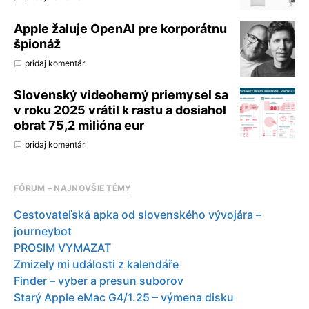
Apple žaluje OpenAI pre korporátnu
špionáž
pridaj komentár
Slovenský videoherný priemysel sa
v roku 2025 vrátil k rastu a dosiahol
obrat 75,2 milióna eur
pridaj komentár
FÓRUM – NAJNOVŠIE TÉMY
Cestovateľská apka od slovenského vývojára –
journeybot
PROSIM VYMAZAT
Zmizely mi události z kalendáře
Finder – vyber a presun suborov
Starý Apple eMac G4/1.25 – výmena disku