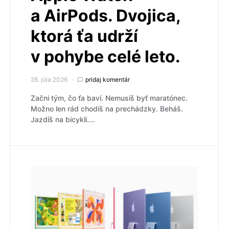
a AirPods. Dvojica,
ktorá ťa udrží
v pohybe celé leto.
28. júla 2026
pridaj komentár
Začni tým, čo ťa baví. Nemusíš byť maratónec.
Možno len rád chodíš na prechádzky. Beháš.
Jazdíš na bicykli.…