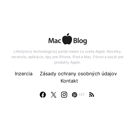
Lifestylový technologický portál nielen zo sveta Apple. Novinky,
recenzie, aplikácie, tipy pre iPhone, iPad a Mac. Fórum a bazár pre
produkty Apple.
Inzercia
Zásady ochrany osobných údajov
Kontakt
137