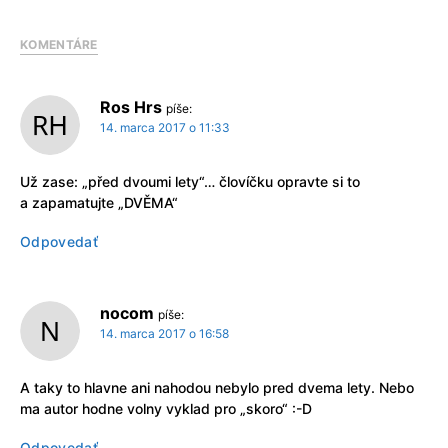
KOMENTÁRE
Ros Hrs
píše:
14. marca 2017 o 11:33
Už zase: „před dvoumi lety“… človíčku opravte si to
a zapamatujte „DVĚMA“
Odpovedať
nocom
píše:
14. marca 2017 o 16:58
A taky to hlavne ani nahodou nebylo pred dvema lety. Nebo
ma autor hodne volny vyklad pro „skoro“ :-D
Odpovedať