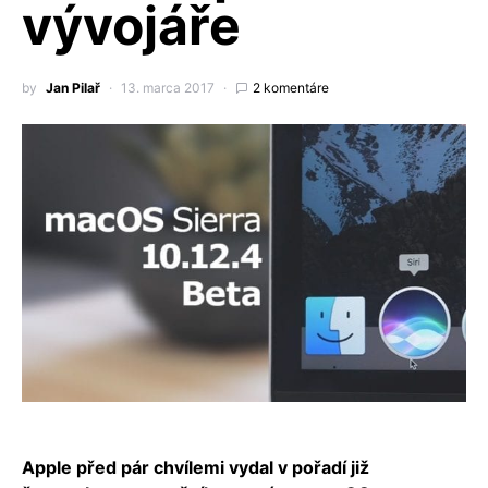
vývojáře
by
Jan Pilař
13. marca 2017
2 komentáre
Apple před pár chvílemi vydal v pořadí již