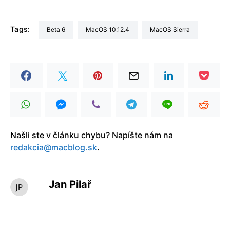
Tags:
beta 6
macOS 10.12.4
macOS Sierra
Našli ste v článku chybu? Napíšte nám na
redakcia@macblog.sk
.
Jan Pilař