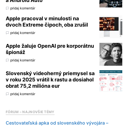
a Android Auto
pridaj komentár
Apple pracoval v minulosti na
dvoch Extreme čipoch, oba zrušil
pridaj komentár
Apple žaluje OpenAI pre korporátnu
špionáž
pridaj komentár
Slovenský videoherný priemysel sa
v roku 2025 vrátil k rastu a dosiahol
obrat 75,2 milióna eur
pridaj komentár
FÓRUM – NAJNOVŠIE TÉMY
Cestovateľská apka od slovenského vývojára –