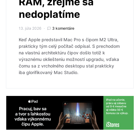
RAM, zrejme sa
nedoplatíme
13. júla 2026
3 komentáre
Keď Apple predstavil Mac Pro s čipom M2 Ultra,
prakticky tým celý počítač odpísal. S prechodom
na vlastnú architektúru čipov došlo totiž k
výraznému okliešteniu možností upgradu, vďaka
čomu sa z vrcholného desktopu stal prakticky
iba glorifikovaný Mac Studio.