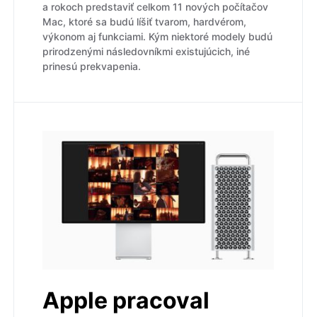
a rokoch predstaviť celkom 11 nových počítačov
Mac, ktoré sa budú líšiť tvarom, hardvérom,
výkonom aj funkciami. Kým niektoré modely budú
prirodzenými následovníkmi existujúcich, iné
prinesú prekvapenia.
Apple pracoval