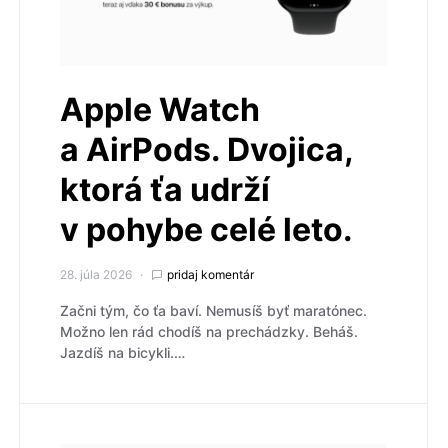
Apple Watch
a AirPods. Dvojica,
ktorá ťa udrží
v pohybe celé leto.
28. júla 2026
pridaj komentár
Začni tým, čo ťa baví. Nemusíš byť maratónec.
Možno len rád chodíš na prechádzky. Beháš.
Jazdíš na bicykli.…