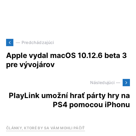
— Predchádzajúci
Apple vydal macOS 10.12.6 beta 3
pre vývojárov
Následujúci —
PlayLink umožní hrať párty hry na
PS4 pomocou iPhonu
ČLÁNKY, KTORÉ BY SA VÁM MOHLI PÁČIŤ