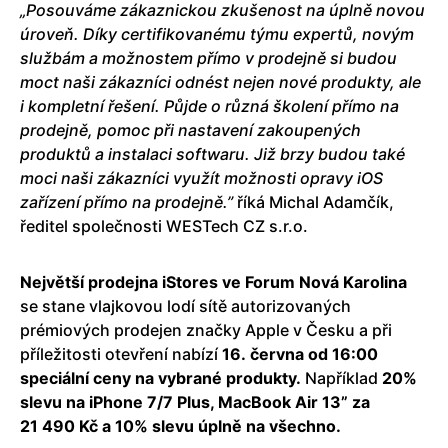
„Posouváme zákaznickou zkušenost na úplně novou
úroveň. Díky certifikovanému týmu expertů, novým
službám a možnostem přímo v prodejně si budou
moct naši zákazníci odnést nejen nové produkty, ale
i kompletní řešení. Půjde o různá školení přímo na
prodejně, pomoc při nastavení zakoupených
produktů a instalaci softwaru. Již brzy budou také
moci naši zákazníci využít možnosti opravy iOS
zařízení přímo na prodejně.”
říká Michal Adamčík,
ředitel společnosti WESTech CZ s.r.o.
Největší prodejna iStores ve Forum Nová Karolina
se stane vlajkovou lodí sítě autorizovaných
prémiových prodejen značky Apple v Česku a při
příležitosti otevření nabízí
16. června od 16:00
speciální ceny na vybrané produkty.
Například
20%
slevu na iPhone 7/7 Plus, MacBook Air 13” za
21 490 Kč a 10% slevu úplně na všechno.