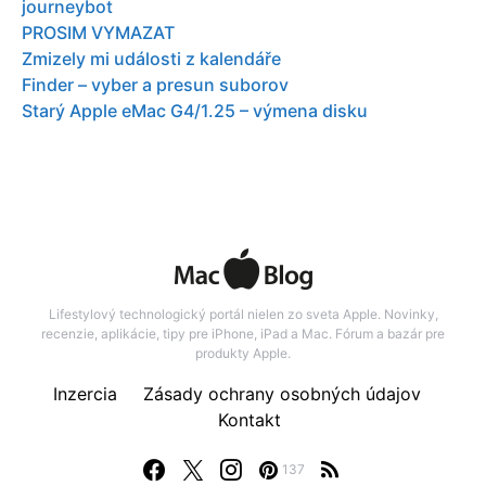
journeybot
PROSIM VYMAZAT
Zmizely mi události z kalendáře
Finder – vyber a presun suborov
Starý Apple eMac G4/1.25 – výmena disku
Lifestylový technologický portál nielen zo sveta Apple. Novinky,
recenzie, aplikácie, tipy pre iPhone, iPad a Mac. Fórum a bazár pre
produkty Apple.
Inzercia
Zásady ochrany osobných údajov
Kontakt
137