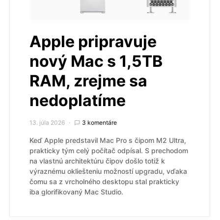
Apple pripravuje
nový Mac s 1,5TB
RAM, zrejme sa
nedoplatíme
13. júla 2026
3 komentáre
Keď Apple predstavil Mac Pro s čipom M2 Ultra,
prakticky tým celý počítač odpísal. S prechodom
na vlastnú architektúru čipov došlo totiž k
výraznému okliešteniu možností upgradu, vďaka
čomu sa z vrcholného desktopu stal prakticky
iba glorifikovaný Mac Studio.