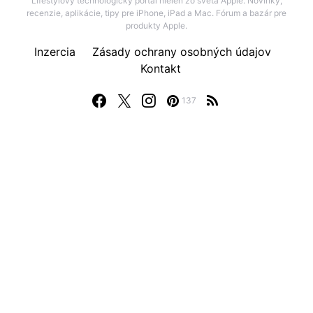
Lifestylový technologický portál nielen zo sveta Apple. Novinky,
recenzie, aplikácie, tipy pre iPhone, iPad a Mac. Fórum a bazár pre
produkty Apple.
Inzercia
Zásady ochrany osobných údajov
Kontakt
137