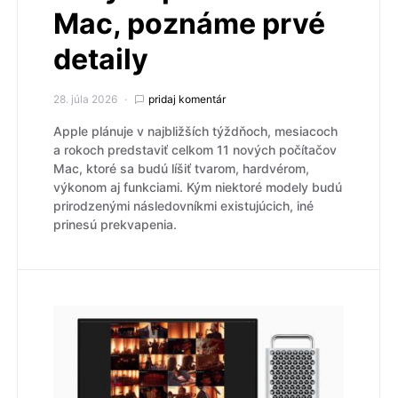
Mac, poznáme prvé
detaily
28. júla 2026
pridaj komentár
Apple plánuje v najbližších týždňoch, mesiacoch
a rokoch predstaviť celkom 11 nových počítačov
Mac, ktoré sa budú líšiť tvarom, hardvérom,
výkonom aj funkciami. Kým niektoré modely budú
prirodzenými následovníkmi existujúcich, iné
prinesú prekvapenia.