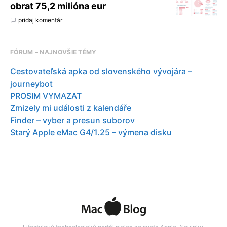
obrat 75,2 milióna eur
pridaj komentár
FÓRUM – NAJNOVŠIE TÉMY
Cestovateľská apka od slovenského vývojára –
journeybot
PROSIM VYMAZAT
Zmizely mi události z kalendáře
Finder – vyber a presun suborov
Starý Apple eMac G4/1.25 – výmena disku