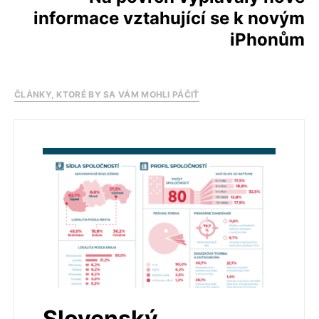
informace vztahující se k novým
iPhonům
ČLÁNKY, KTORÉ BY SA VÁM MOHLI PÁČIŤ
Slovenský