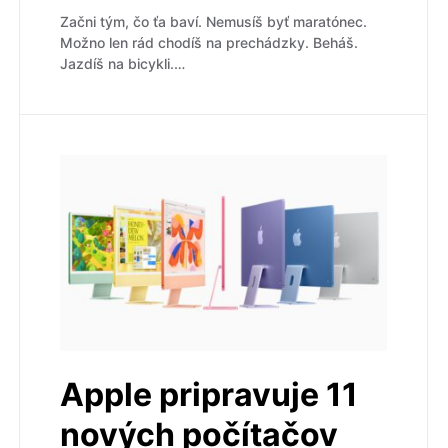
Začni tým, čo ťa baví. Nemusíš byť maratónec.
Možno len rád chodíš na prechádzky. Beháš.
Jazdíš na bicykli.…
Apple pripravuje 11
nových počítačov