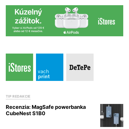
TIP REDAKCIE
Recenzia: MagSafe powerbanka
CubeNest S1B0