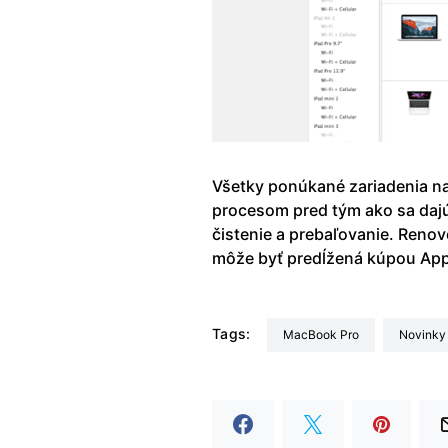
Všetky ponúkané zariadenia na
procesom pred tým ako sa dajú
čistenie a prebaľovanie. Reno
môže byť predĺžená kúpou App
Tags:
MacBook Pro
Novinky