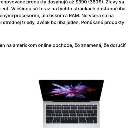
o renovované produkty dosahujú až $390 (360€). Zľavy sa
cent. Väčšinou sú teraz na týchto stránkach dostupné iba
šenými procesormi, úložiskom a RAM. No včera sa na
el strednej triedy, avšak bol iba jeden. Ponúkané produkty
len na americkom online obchode, čo znamená, že doručiť