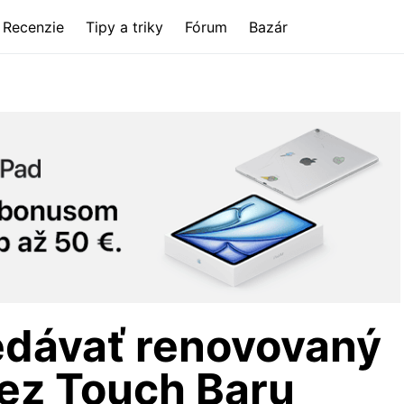
Recenzie
Tipy a triky
Fórum
Bazár
edávať renovovaný
ez Touch Baru