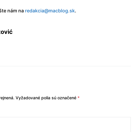
íšte nám na
redakcia@macblog.sk
.
zović
ejnená.
Vyžadované polia sú označené
*