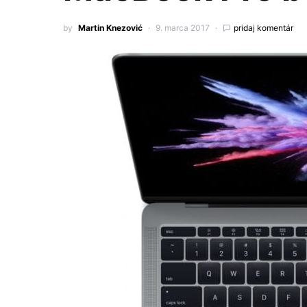
by
Martin Knezović
9. marca 2017
pridaj komentár