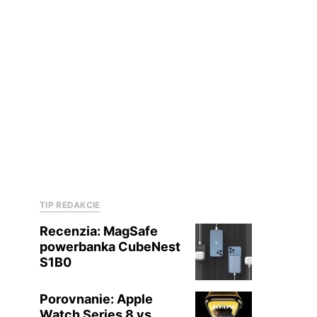
TIP REDAKCIE
Recenzia: MagSafe
powerbanka CubeNest
S1B0
Porovnanie: Apple
Watch Series 8 vs.