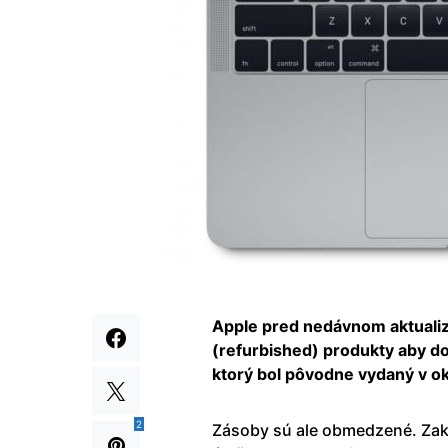
Apple pred nedávnom aktualiz
(refurbished) produkty aby d
ktorý bol pôvodne vydaný v o
2
Zásoby sú ale obmedzené. Zakú