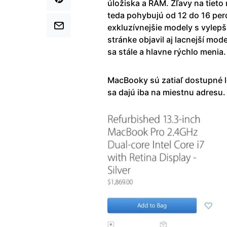
úložiska a RAM. Zľavy na tiet
teda pohybujú od 12 do 16 per
exkluzívnejšie modely s vylep
stránke objavil aj lacnejší mod
sa stále a hlavne rýchlo menia.
MacBooky sú zatiaľ dostupné 
sa dajú iba na miestnu adresu.