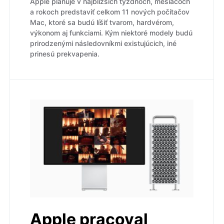
Apple plánuje v najbližších týždňoch, mesiacoch
a rokoch predstaviť celkom 11 nových počítačov
Mac, ktoré sa budú líšiť tvarom, hardvérom,
výkonom aj funkciami. Kým niektoré modely budú
prirodzenými následovníkmi existujúcich, iné
prinesú prekvapenia.
Apple pracoval