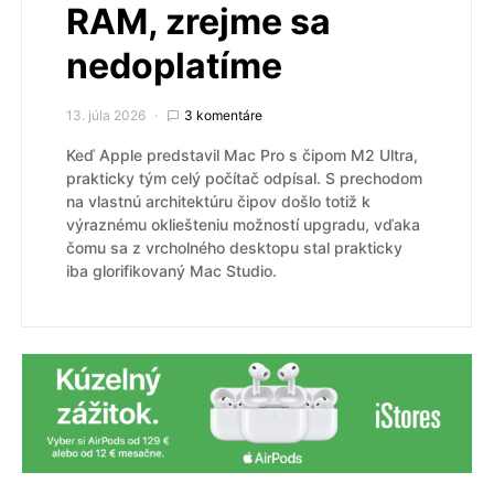
RAM, zrejme sa
nedoplatíme
13. júla 2026
3 komentáre
Keď Apple predstavil Mac Pro s čipom M2 Ultra,
prakticky tým celý počítač odpísal. S prechodom
na vlastnú architektúru čipov došlo totiž k
výraznému okliešteniu možností upgradu, vďaka
čomu sa z vrcholného desktopu stal prakticky
iba glorifikovaný Mac Studio.