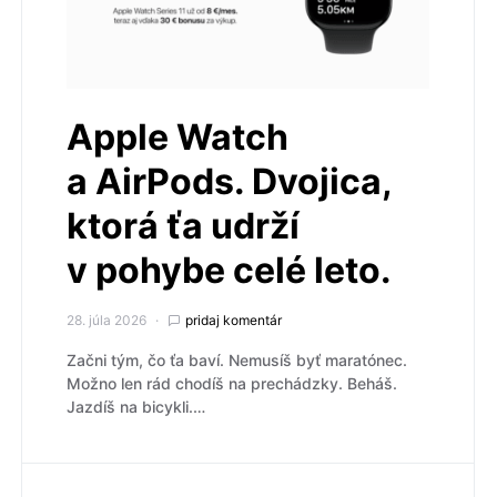
Apple Watch
a AirPods. Dvojica,
ktorá ťa udrží
v pohybe celé leto.
28. júla 2026
pridaj komentár
Začni tým, čo ťa baví. Nemusíš byť maratónec.
Možno len rád chodíš na prechádzky. Beháš.
Jazdíš na bicykli.…