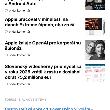
a Android Auto
pridaj komentár
Apple pracoval v minulosti na
dvoch Extreme čipoch, oba zrušil
pridaj komentár
Apple žaluje OpenAI pre korporátnu
špionáž
pridaj komentár
Slovenský videoherný priemysel sa
v roku 2025 vrátil k rastu a dosiahol
obrat 75,2 milióna eur
pridaj komentár
FÓRUM – NAJNOVŠIE TÉMY
Cestovateľská apka od slovenského vývojára –