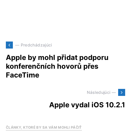
— Predchádzajúci
Apple by mohl přidat podporu
konferenčních hovorů přes
FaceTime
Následujúci —
Apple vydal iOS 10.2.1
ČLÁNKY, KTORÉ BY SA VÁM MOHLI PÁČIŤ