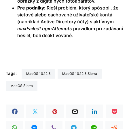
obrázky z digitálnych fotoaparátov.
Pre podniky:
Rieši problém, ktorý spôsobil, že
sieťové alebo cachované užívateľské kontá
(napríklad Active Directory účty) s aktívnym
maxFailedLoginAttempts
pravidlom pri zadávaní
hesiel, boli deaktivované.
Tags:
macOS 10.12.3
macOS 10.12.3 Sierra
macOS Sierra