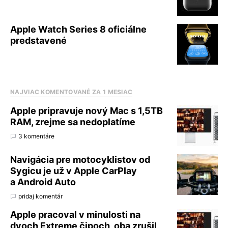
Apple Watch Series 8 oficiálne
predstavené
NAJVIAC KOMENTOVANÉ ZA 1 MESIAC
Apple pripravuje nový Mac s 1,5TB
RAM, zrejme sa nedoplatíme
3 komentáre
Navigácia pre motocyklistov od
Sygicu je už v Apple CarPlay
a Android Auto
pridaj komentár
Apple pracoval v minulosti na
dvoch Extreme čipoch, oba zrušil