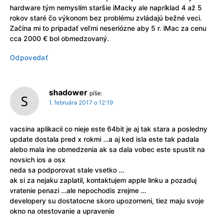
hardware tým nemyslím staršie iMacky ale napríklad 4 až 5
rokov staré čo výkonom bez problému zvládajú bežné veci.
Začína mi to pripadať veľmi neseriózne aby 5 r. iMac za cenu
cca 2000 € bol obmedzovaný.
Odpovedať
shadower
píše:
1. februára 2017 o 12:19
vacsina aplikacii co nieje este 64bit je aj tak stara a posledny
update dostala pred x rokmi …a aj ked isla este tak padala
alebo mala ine obmedzenia ak sa dala vobec este spustit na
novsich ios a osx
neda sa podporovat stale vsetko …
ak si za nejaku zaplatil, kontaktujem apple linku a pozaduj
vratenie penazi …ale nepochodis zrejme …
developery su dostatocne skoro upozorneni, tiez maju svoje
okno na otestovanie a upravenie