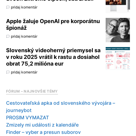
pridaj komentár
Apple žaluje OpenAI pre korporátnu
špionáž
pridaj komentár
Slovenský videoherný priemysel sa
v roku 2025 vrátil k rastu a dosiahol
obrat 75,2 milióna eur
pridaj komentár
FÓRUM – NAJNOVŠIE TÉMY
Cestovateľská apka od slovenského vývojára –
journeybot
PROSIM VYMAZAT
Zmizely mi události z kalendáře
Finder – vyber a presun suborov