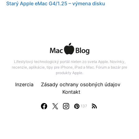
Starý Apple eMac G4/1.25 – výmena disku
Lifestylový technologický portál nielen zo sveta Apple. Novinky,
recenzie, aplikácie, tipy pre iPhone, iPad a Mac. Fórum a bazár pre
produkty Apple.
Inzercia
Zásady ochrany osobných údajov
Kontakt
137