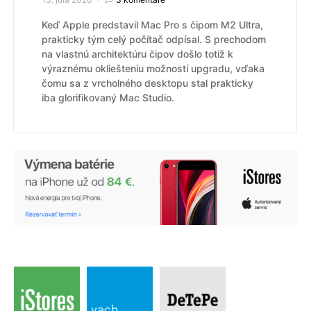
Keď Apple predstavil Mac Pro s čipom M2 Ultra,
prakticky tým celý počítač odpísal. S prechodom
na vlastnú architektúru čipov došlo totiž k
výraznému okliešteniu možností upgradu, vďaka
čomu sa z vrcholného desktopu stal prakticky
iba glorifikovaný Mac Studio.