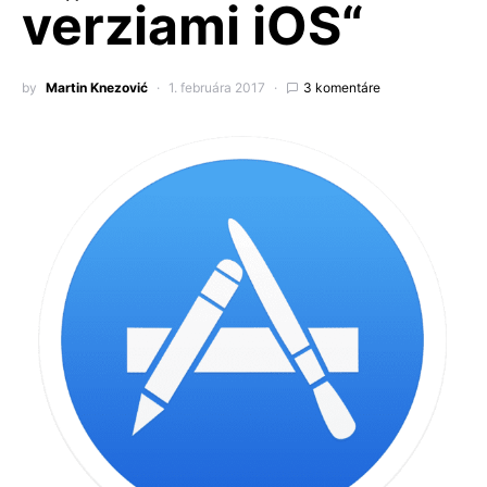
verziami iOS“
by
Martin Knezović
1. februára 2017
3 komentáre