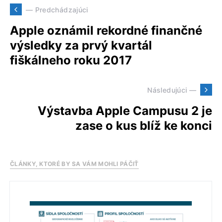
— Predchádzajúci
Apple oznámil rekordné finančné
výsledky za prvý kvartál
fiškálneho roku 2017
Následujúci —
Výstavba Apple Campusu 2 je
zase o kus blíž ke konci
ČLÁNKY, KTORÉ BY SA VÁM MOHLI PÁČIŤ