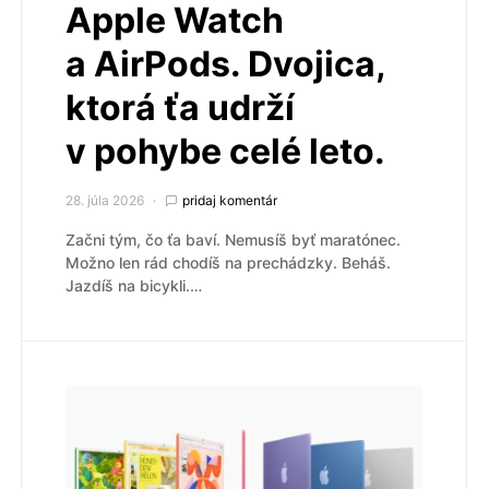
Apple Watch
a AirPods. Dvojica,
ktorá ťa udrží
v pohybe celé leto.
28. júla 2026
pridaj komentár
Začni tým, čo ťa baví. Nemusíš byť maratónec.
Možno len rád chodíš na prechádzky. Beháš.
Jazdíš na bicykli.…