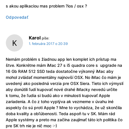
s akou aplikaciou mas problem ?ios / osx ?
Odpovedať
Karol
píše:
1. februára 2017 o 20:39
Nemám problém s žiadnou app len komplet ich prístup ma
štve. Konkrétne mám iMac 27 s i5 quadra core s upgrade na
16 Gb RAM 512 SSD teda dostatočne výkonný iMac aby
mohol zvládať momentálny najnovší OSX. No iMac čo mám je
uvedený ako posledná verzia pre OSX Siera. Tieto ich výmyslí
aby donútili ľudí kupovať nové drahé iMacky nevedú určite
k tomu, že ľudia si budú ako v minulosti kupovať Apple
zariadenia. A čo z toho vyplýva ak vezmeme v úvahu iné
aspekty čo sú proti Apple ? Mne to vychádza, že už skončila
doba kvality a obľúbenosti. Teda aspoň tu v SK. Mám rád
Apple systémy a preto ma začína zaujímať táto ich politika čo
pre SK trh nie je nič moc :-)