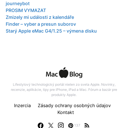
journeybot
PROSIM VYMAZAT
Zmizely mi události z kalendáře
Finder – vyber a presun suborov
Starý Apple eMac G4/1.25 – výmena disku
Lifestylový technologický portál nielen zo sveta Apple. Novinky,
recenzie, aplikácie, tipy pre iPhone, iPad a Mac. Fórum a bazár pre
produkty Apple.
Inzercia
Zásady ochrany osobných údajov
Kontakt
137