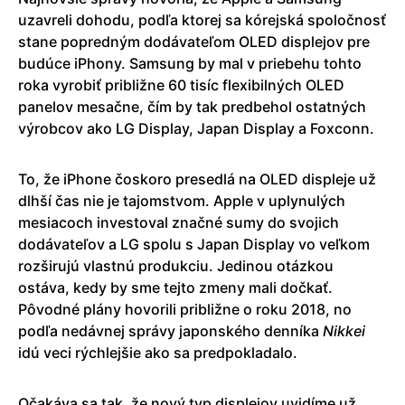
uzavreli dohodu, podľa ktorej sa kórejská spoločnosť
stane popredným dodávateľom OLED displejov pre
budúce iPhony. Samsung by mal v priebehu tohto
roka vyrobiť približne 60 tisíc flexibilných OLED
panelov mesačne, čím by tak predbehol ostatných
výrobcov ako LG Display, Japan Display a Foxconn.
To, že iPhone čoskoro presedlá na OLED displeje už
dlhší čas nie je tajomstvom. Apple v uplynulých
mesiacoch investoval značné sumy do svojich
dodávateľov a LG spolu s Japan Display vo veľkom
rozširujú vlastnú produkciu. Jedinou otázkou
ostáva, kedy by sme tejto zmeny mali dočkať.
Pôvodné plány hovorili približne o roku 2018, no
podľa nedávnej správy japonského denníka
Nikkei
idú veci rýchlejšie ako sa predpokladalo.
Očakáva sa tak, že nový typ displejov uvidíme už