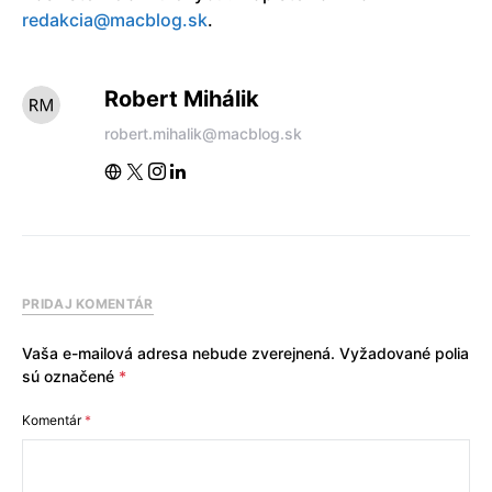
redakcia@macblog.sk
.
Robert Mihálik
robert.mihalik@macblog.sk
PRIDAJ KOMENTÁR
Vaša e-mailová adresa nebude zverejnená.
Vyžadované polia
sú označené
*
Komentár
*