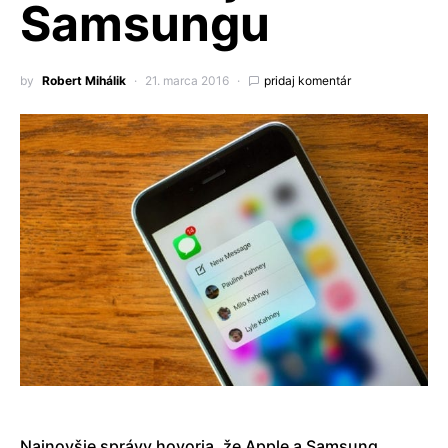
Samsungu
by
Robert Mihálik
21. marca 2016
pridaj komentár
Najnovšie správy hovoria, že Apple a Samsung