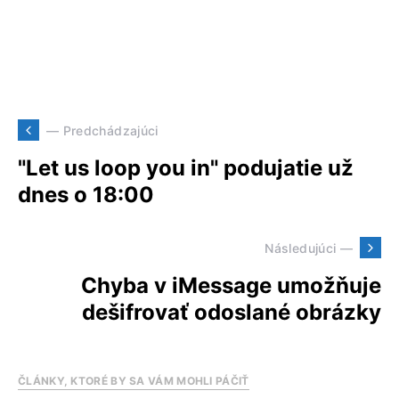
— Predchádzajúci
"Let us loop you in" podujatie už
dnes o 18:00
Následujúci —
Chyba v iMessage umožňuje
dešifrovať odoslané obrázky
ČLÁNKY, KTORÉ BY SA VÁM MOHLI PÁČIŤ