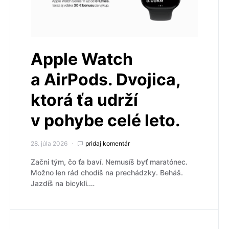
Apple Watch
a AirPods. Dvojica,
ktorá ťa udrží
v pohybe celé leto.
28. júla 2026
pridaj komentár
Začni tým, čo ťa baví. Nemusíš byť maratónec.
Možno len rád chodíš na prechádzky. Beháš.
Jazdíš na bicykli.…