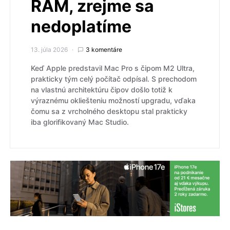
RAM, zrejme sa
nedoplatíme
13. júla 2026
3 komentáre
Keď Apple predstavil Mac Pro s čipom M2 Ultra,
prakticky tým celý počítač odpísal. S prechodom
na vlastnú architektúru čipov došlo totiž k
výraznému okliešteniu možností upgradu, vďaka
čomu sa z vrcholného desktopu stal prakticky
iba glorifikovaný Mac Studio.