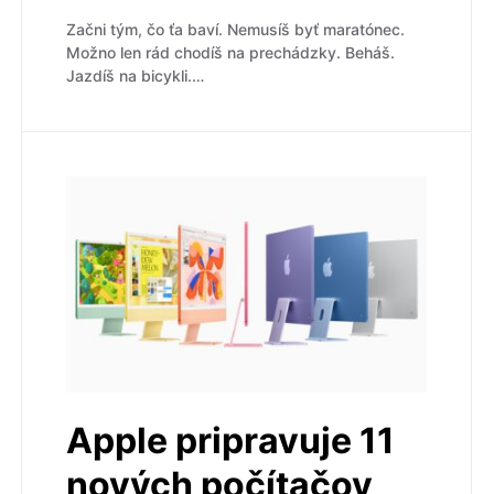
Začni tým, čo ťa baví. Nemusíš byť maratónec.
Možno len rád chodíš na prechádzky. Beháš.
Jazdíš na bicykli.…
Apple pripravuje 11
nových počítačov