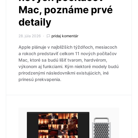
Mac, poznáme prvé
detaily
28. júla 2026
pridaj komentár
Apple plánuje v najbližších týždňoch, mesiacoch
a rokoch predstaviť celkom 11 nových počítačov
Mac, ktoré sa budú líšiť tvarom, hardvérom,
výkonom aj funkciami. Kým niektoré modely budú
prirodzenými následovníkmi existujúcich, iné
prinesú prekvapenia.