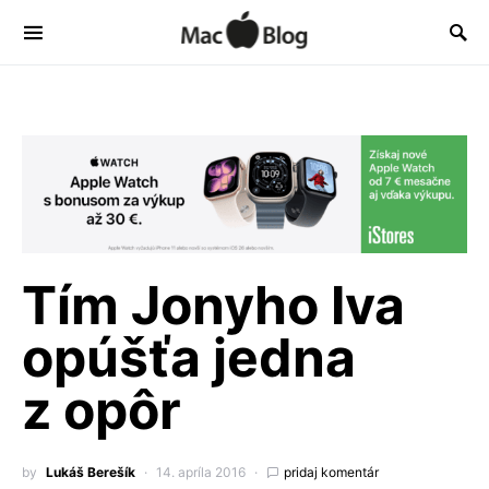
Tím Jonyho Iva
opúšťa jedna
z opôr
by
Lukáš Berešík
14. apríla 2016
pridaj komentár