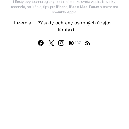
Lifestylový technologický portál nielen zo sveta Apple. Novinky,
recenzie, aplikácie, tipy pre iPhone, iPad a Mac. Fórum a bazár pre
produkty Apple.
Inzercia
Zásady ochrany osobných údajov
Kontakt
137