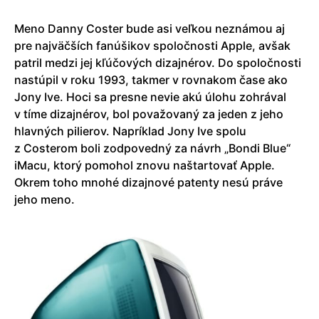
Meno Danny Coster bude asi veľkou neznámou aj
pre najväčších fanúšikov spoločnosti Apple, avšak
patril medzi jej kľúčových dizajnérov. Do spoločnosti
nastúpil v roku 1993, takmer v rovnakom čase ako
Jony Ive. Hoci sa presne nevie akú úlohu zohrával
v tíme dizajnérov, bol považovaný za jeden z jeho
hlavných pilierov. Napríklad Jony Ive spolu
z Costerom boli zodpovedný za návrh „Bondi Blue“
iMacu, ktorý pomohol znovu naštartovať Apple.
Okrem toho mnohé dizajnové patenty nesú práve
jeho meno.