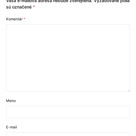
Vaša e-mailová adresa nebude zverejnená.
Vyžadované polia
sú označené
*
Komentár
*
Meno
E-mail