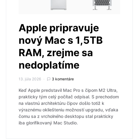
Apple pripravuje
nový Mac s 1,5TB
RAM, zrejme sa
nedoplatíme
13. júla 2026
3 komentáre
Keď Apple predstavil Mac Pro s čipom M2 Ultra,
prakticky tým celý počítač odpísal. S prechodom
na vlastnú architektúru čipov došlo totiž k
výraznému okliešteniu možností upgradu, vďaka
čomu sa z vrcholného desktopu stal prakticky
iba glorifikovaný Mac Studio.