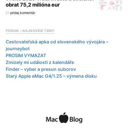
obrat 75,2 milióna eur
pridaj komentár
FÓRUM – NAJNOVŠIE TÉMY
Cestovateľská apka od slovenského vývojára –
journeybot
PROSIM VYMAZAT
Zmizely mi události z kalendáře
Finder – vyber a presun suborov
Starý Apple eMac G4/1.25 – výmena disku