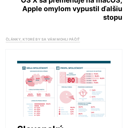
OS X sa premenuje na macOS,
Apple omylom vypustil ďalšiu
stopu
ČLÁNKY, KTORÉ BY SA VÁM MOHLI PÁČIŤ