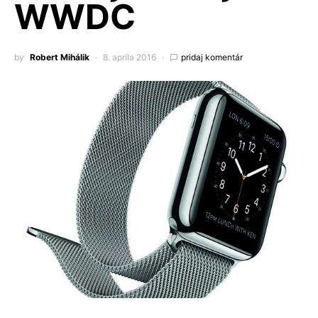
WWDC
by
Robert Mihálik
8. apríla 2016
pridaj komentár