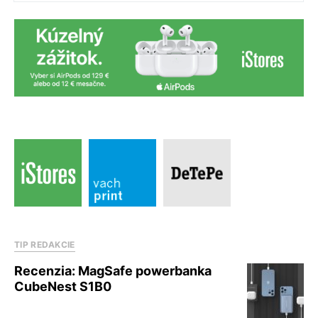
TIP REDAKCIE
Recenzia: MagSafe powerbanka
CubeNest S1B0