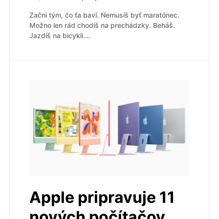
Začni tým, čo ťa baví. Nemusíš byť maratónec.
Možno len rád chodíš na prechádzky. Beháš.
Jazdíš na bicykli.…
Apple pripravuje 11
nových počítačov