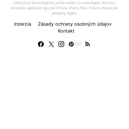
Lifestylový technologický portál nielen zo sveta Apple. Novinky,
recenzie, aplikácie, tipy pre iPhone, iPad a Mac. Fórum a bazár pre
produkty Apple.
Inzercia
Zásady ochrany osobných údajov
Kontakt
137