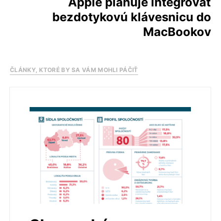
Apple plánuje integrovať
bezdotykovú klávesnicu do
MacBookov
ČLÁNKY, KTORÉ BY SA VÁM MOHLI PÁČIŤ