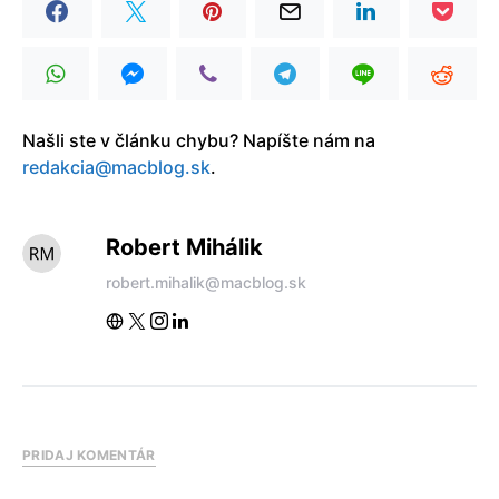
Našli ste v článku chybu? Napíšte nám na
redakcia@macblog.sk
.
Robert Mihálik
robert.mihalik@macblog.sk
PRIDAJ KOMENTÁR