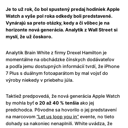
Je to už rok, čo bol spustený predaj hodiniek Apple
Watch a vyše pol roka odkedy boli predstavené.
Vynárajú sa preto otázky, kedy a či vôbec je na
horizonte nová generácia. Analytik z Wall Street si
myslí, že už čoskoro.
Analytik Brain White z firmy Drexel Hamilton je
momentálne na obchádzke čínskych dodávateľov
a podľa jemu dostupných informácií tvrdí, že iPhone
7 Plus s duálnym fotoaparátom by mal vojsť do
výroby niekedy v priebehu júla.
Taktiež predpovedá, že nová generácia Apple Watch
by mohla byť
o 20 až 40 % tenšia
ako jej
predchodca. Pôvodne sa hovorilo o jej predstavení
na marcovom
“Let us loop you in”
evente, no tieto
dohady sa nakoniec nenaplnili. White uvádza, že