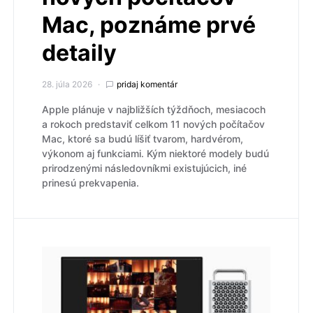
Mac, poznáme prvé
detaily
28. júla 2026
pridaj komentár
Apple plánuje v najbližších týždňoch, mesiacoch
a rokoch predstaviť celkom 11 nových počítačov
Mac, ktoré sa budú líšiť tvarom, hardvérom,
výkonom aj funkciami. Kým niektoré modely budú
prirodzenými následovníkmi existujúcich, iné
prinesú prekvapenia.