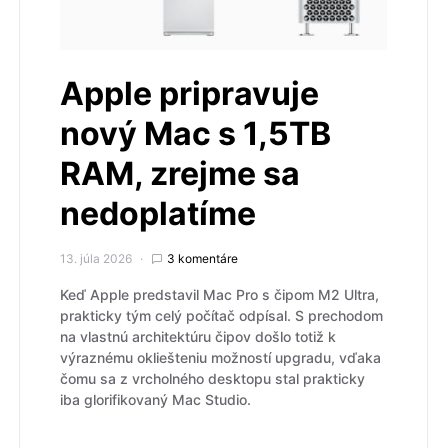
Apple pripravuje
nový Mac s 1,5TB
RAM, zrejme sa
nedoplatíme
13. júla 2026
3 komentáre
Keď Apple predstavil Mac Pro s čipom M2 Ultra,
prakticky tým celý počítač odpísal. S prechodom
na vlastnú architektúru čipov došlo totiž k
výraznému okliešteniu možností upgradu, vďaka
čomu sa z vrcholného desktopu stal prakticky
iba glorifikovaný Mac Studio.