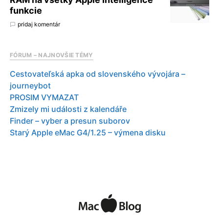
funkcie
pridaj komentár
FÓRUM – NAJNOVŠIE TÉMY
Cestovateľská apka od slovenského vývojára –
journeybot
PROSIM VYMAZAT
Zmizely mi události z kalendáře
Finder – vyber a presun suborov
Starý Apple eMac G4/1.25 – výmena disku