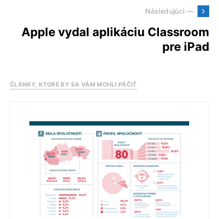
Následujúci —
Apple vydal aplikáciu Classroom
pre iPad
ČLÁNKY, KTORÉ BY SA VÁM MOHLI PÁČIŤ