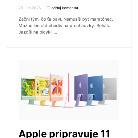
28. júla 2026
pridaj komentár
Začni tým, čo ťa baví. Nemusíš byť maratónec.
Možno len rád chodíš na prechádzky. Beháš.
Jazdíš na bicykli.…
Apple pripravuje 11