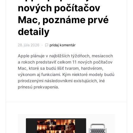
nových počítačov
Mac, poznáme prvé
detaily
28. júla 2026
pridaj komentár
Apple plánuje v najbližších týždňoch, mesiacoch
a rokoch predstaviť celkom 11 nových počítačov
Mac, ktoré sa budú líšiť tvarom, hardvérom,
výkonom aj funkciami. Kým niektoré modely budú
prirodzenými následovníkmi existujúcich, iné
prinesú prekvapenia.