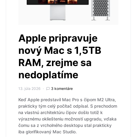
Apple pripravuje
nový Mac s 1,5TB
RAM, zrejme sa
nedoplatíme
13. júla 2026
3 komentáre
Keď Apple predstavil Mac Pro s čipom M2 Ultra,
prakticky tým celý počítač odpísal. S prechodom
na vlastnú architektúru čipov došlo totiž k
výraznému okliešteniu možností upgradu, vďaka
čomu sa z vrcholného desktopu stal prakticky
iba glorifikovaný Mac Studio.