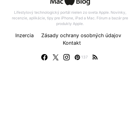
Lifestylový technologický portál nielen zo sveta Apple. Novinky,
recenzie, aplikácie, tipy pre iPhone, iPad a Mac. Fórum a bazár pre
produkty Apple.
Inzercia
Zásady ochrany osobných údajov
Kontakt
137