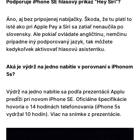
Podporuje iPhone SE hlasový príkaz “Hey Siri”?
Áno, aj bez pripojenej nabíjačky. Škoda, že tu platí to
isté ako pri Apple Pay a Siri sa zatiaľ nenaučila po
slovensky. Ale pokiaľ ovládate angličtinu, nemčinu
prípadne iný podporovaný jazyk, tak môžete
kedykoľvek aktivovať hlasovú asistentku.
Aká je výdrž na jedno nabitie v porovnaní s iPhonom
5s?
Výdrž na jedno nabitie sa podľa prezentácii Applu
predĺži pri novom iPhone SE. Oficiálne špecifikácie
hovoria o 14 hodinách telefonovania (iPhone 5s
vydržal 10 hodín). Viac na snímke z prezentácie.