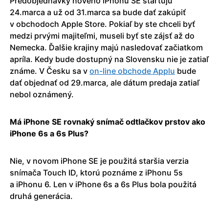
Predobjednávky nového iPhonu SE štartujú
24.marca a už od 31.marca sa bude dať zakúpiť
v obchodoch Apple Store. Pokiaľ by ste chceli byť
medzi prvými majiteľmi, museli byť ste zájsť až do
Nemecka. Ďalšie krajiny majú nasledovať začiatkom
apríla. Kedy bude dostupný na Slovensku nie je zatiaľ
známe. V Česku sa v
on-line obchode Applu
bude
dať objednať od 29.marca, ale dátum predaja zatiaľ
nebol oznámený.
Má iPhone SE rovnaký snímač odtlačkov prstov ako
iPhone 6s a 6s Plus?
Nie, v novom iPhone SE je použitá staršia verzia
snímača Touch ID, ktorú poznáme z iPhonu 5s
a iPhonu 6. Len v iPhone 6s a 6s Plus bola použitá
druhá generácia.