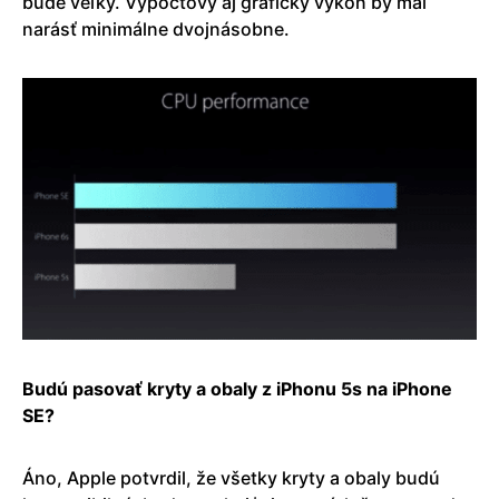
bude veľký. Výpočtový aj grafický výkon by mal
narásť minimálne dvojnásobne.
Budú pasovať kryty a obaly z iPhonu 5s na iPhone
SE?
Áno, Apple potvrdil, že všetky kryty a obaly budú