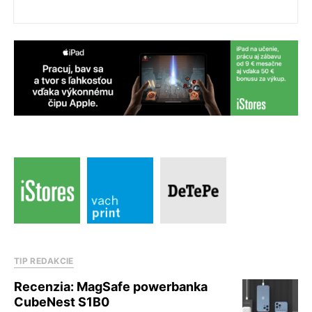
TIP REDAKCIE
Recenzia: MagSafe powerbanka
CubeNest S1B0