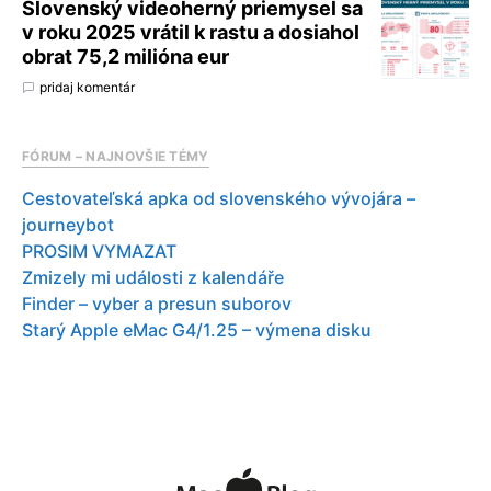
Slovenský videoherný priemysel sa
v roku 2025 vrátil k rastu a dosiahol
obrat 75,2 milióna eur
pridaj komentár
FÓRUM – NAJNOVŠIE TÉMY
Cestovateľská apka od slovenského vývojára –
journeybot
PROSIM VYMAZAT
Zmizely mi události z kalendáře
Finder – vyber a presun suborov
Starý Apple eMac G4/1.25 – výmena disku