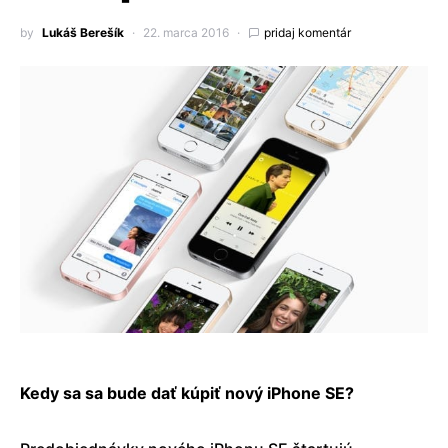
by
Lukáš Berešík
22. marca 2016
pridaj komentár
Kedy sa sa bude dať kúpiť nový iPhone SE?