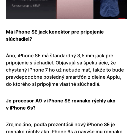
Má iPhone SE jack konektor pre pripojenie
slúchadiel?
Áno, iPhone SE má štandardný 3,5 mm jack pre
pripojenie slúchadiel. Objavujú sa špekulácie, že
chystaný iPhone 7 ho už nebude mať, takže to bude
pravdepodobne posledný smartfón z dielne Applu,
do ktorého si pripojíme vlastné slúchadlá.
Je procesor A9 v iPhone SE rovnako rýchly ako
v iPhone 6s?
Zrejme áno, podľa prezentácii nový iPhone SE je
rovnako rýchly ako iPhone 6s a navyše mu rovnako