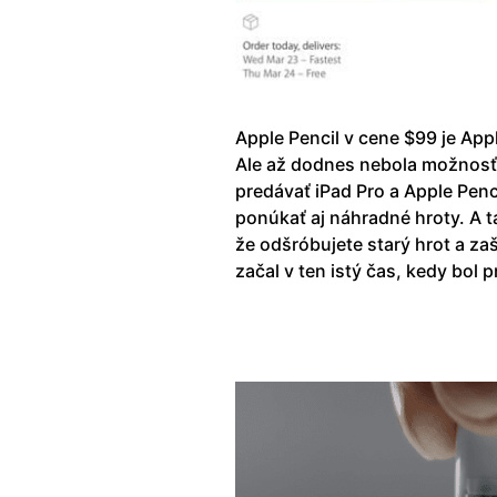
Apple Pencil v cene $99 je Ap
Ale až dodnes nebola možnosť 
predávať iPad Pro a Apple Penc
ponúkať aj náhradné hroty. A ta
že odšróbujete starý hrot a za
začal v ten istý čas, kedy bol 