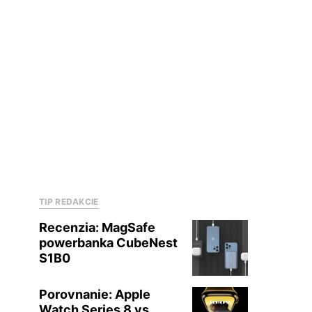
TIP REDAKCIE
Recenzia: MagSafe
powerbanka CubeNest
S1B0
Porovnanie: Apple
Watch Series 8 vs.