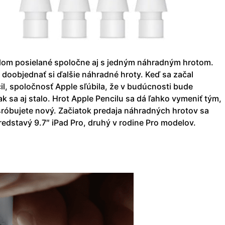
plom posielané spoločne aj s jedným náhradným hrotom.
doobjednať si ďalšie náhradné hroty. Keď sa začal
il, spoločnosť Apple sľúbila, že v budúcnosti bude
k sa aj stalo. Hrot Apple Pencilu sa dá ľahko vymeniť tým,
šróbujete nový. Začiatok predaja náhradných hrotov sa
predstavý 9.7″ iPad Pro, druhý v rodine Pro modelov.