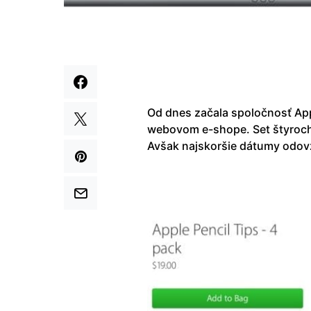
Od dnes začala spoločnosť App
webovom e-shope. Set štyroch
Avšak najskoršie dátumy odovz