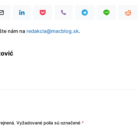
íšte nám na
redakcia@macblog.sk
.
zović
ejnená.
Vyžadované polia sú označené
*