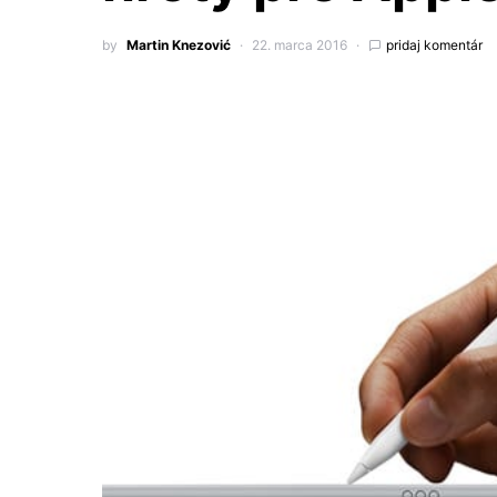
by
Martin Knezović
22. marca 2016
pridaj komentár