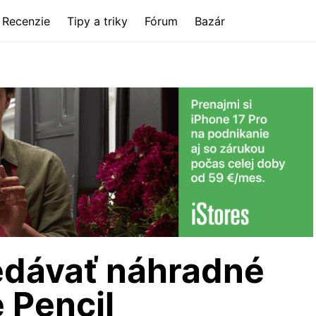
Recenzie
Tipy a triky
Fórum
Bazár
edávať náhradné
 Pencil