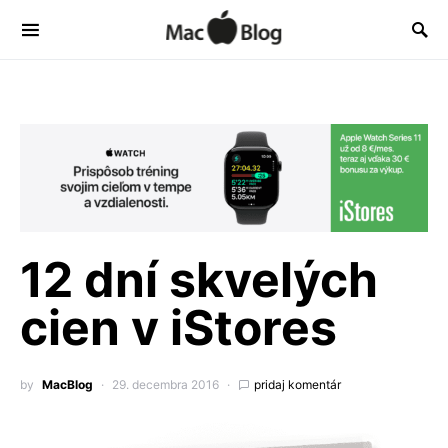
12 dní skvelých
cien v iStores
by
MacBlog
29. decembra 2016
pridaj komentár