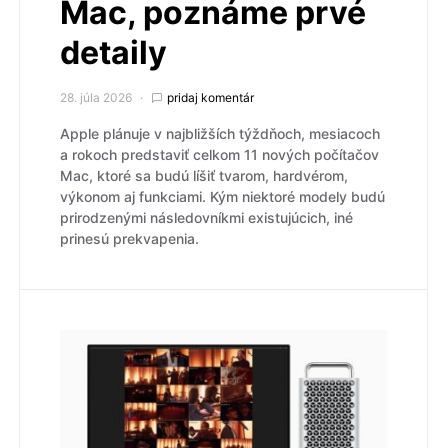
Mac, poznáme prvé
detaily
28. júla 2026
pridaj komentár
Apple plánuje v najbližších týždňoch, mesiacoch
a rokoch predstaviť celkom 11 nových počítačov
Mac, ktoré sa budú líšiť tvarom, hardvérom,
výkonom aj funkciami. Kým niektoré modely budú
prirodzenými následovníkmi existujúcich, iné
prinesú prekvapenia.