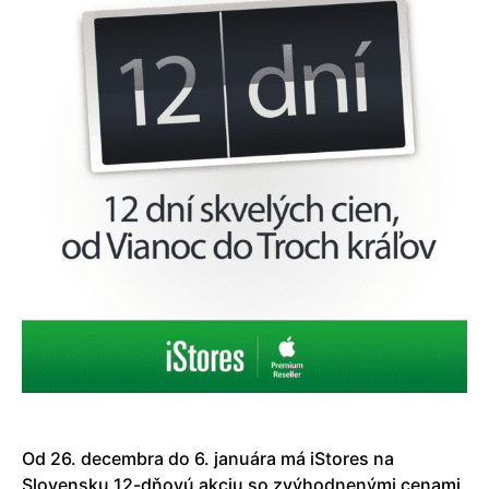
Od 26. decembra do 6. januára má iStores na
Slovensku 12-dňovú akciu so zvýhodnenými cenami