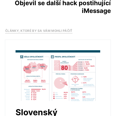
Objevil se další hack postihující
iMessage
ČLÁNKY, KTORÉ BY SA VÁM MOHLI PÁČIŤ
Slovenský