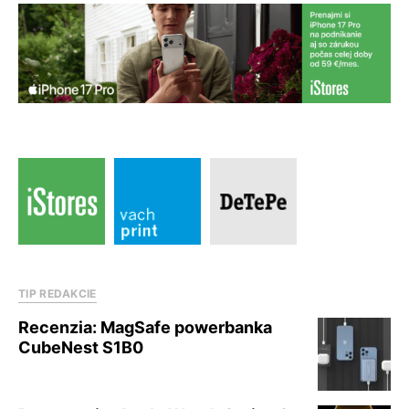
TIP REDAKCIE
Recenzia: MagSafe powerbanka
CubeNest S1B0