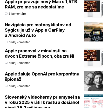
Apple pripravuje nový Mac s 1,5TB
RAM, zrejme sa nedoplatíme
3 komentáre
Navigácia pre motocyklistov od
Sygicu je už v Apple CarPlay
a Android Auto
pridaj komentár
Apple pracoval v minulosti na
dvoch Extreme čipoch, oba zrušil
pridaj komentár
Apple žaluje OpenAI pre korporátnu
špionáž
pridaj komentár
Slovenský videoherný priemysel sa
v roku 2025 vrátil k rastu a dosiahol
obrat 75,2 milióna eur