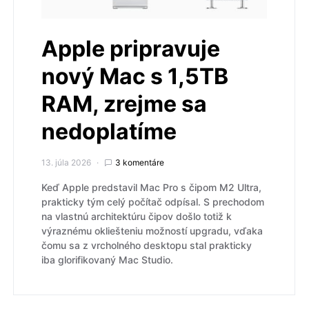
Apple pripravuje
nový Mac s 1,5TB
RAM, zrejme sa
nedoplatíme
13. júla 2026
3 komentáre
Keď Apple predstavil Mac Pro s čipom M2 Ultra,
prakticky tým celý počítač odpísal. S prechodom
na vlastnú architektúru čipov došlo totiž k
výraznému okliešteniu možností upgradu, vďaka
čomu sa z vrcholného desktopu stal prakticky
iba glorifikovaný Mac Studio.