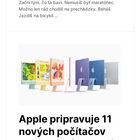
Začni tým, čo ťa baví. Nemusíš byť maratónec.
Možno len rád chodíš na prechádzky. Beháš.
Jazdíš na bicykli.…
Apple pripravuje 11
nových počítačov