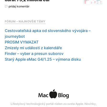
pridaj komentár
FÓRUM – NAJNOVŠIE TÉMY
Cestovateľská apka od slovenského vývojára –
journeybot
PROSIM VYMAZAT
Zmizely mi události z kalendáře
Finder – vyber a presun suborov
Starý Apple eMac G4/1.25 – výmena disku
Lifestylový technologický portál nielen zo sveta Apple. Novinky,