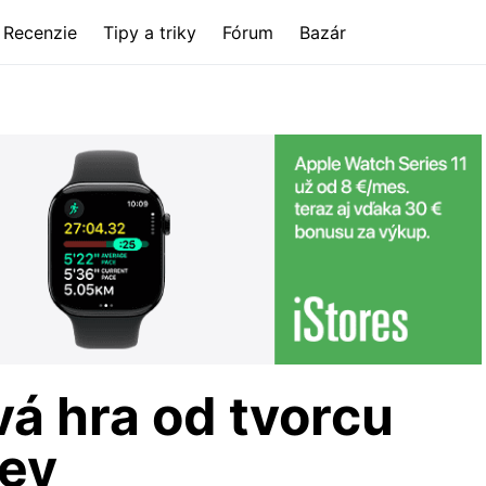
Recenzie
Tipy a triky
Fórum
Bazár
vá hra od tvorcu
ey