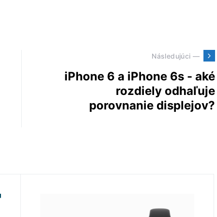
Následujúci —
iPhone 6 a iPhone 6s - aké
rozdiely odhaľuje
porovnanie displejov?