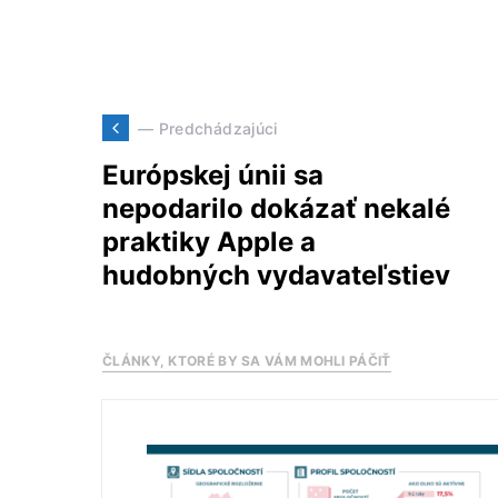
— Predchádzajúci
Európskej únii sa
nepodarilo dokázať nekalé
praktiky Apple a
hudobných vydavateľstiev
ČLÁNKY, KTORÉ BY SA VÁM MOHLI PÁČIŤ