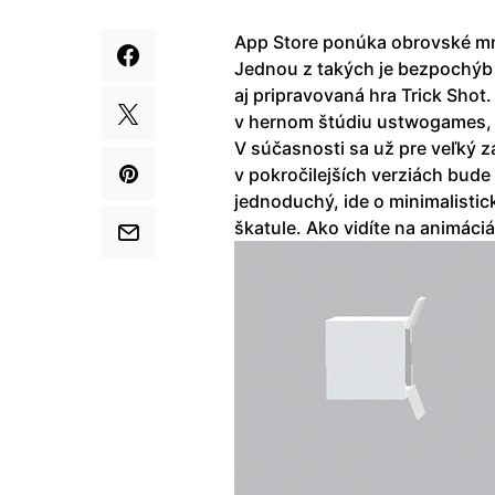
App Store ponúka obrovské mno
Jednou z takých je bezpochýb 
aj pripravovaná hra Trick Shot.
v hernom štúdiu ustwogames, t
V súčasnosti sa už pre veľký z
v pokročilejších verziách bude z
jednoduchý, ide o minimalistick
škatule. Ako vidíte na animáci