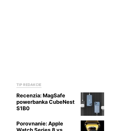
TIP REDAKCIE
Recenzia: MagSafe
powerbanka CubeNest
S1B0
Porovnanie: Apple
Watch Series 8 vs.