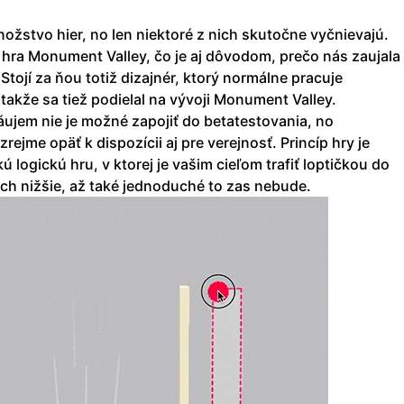
žstvo hier, no len niektoré z nich skutočne vyčnievajú.
hra Monument Valley, čo je aj dôvodom, prečo nás zaujala
 Stojí za ňou totiž dizajnér, ktorý normálne pracuje
akže sa tiež podielal na vývoji Monument Valley.
áujem nie je možné zapojiť do betatestovania, no
rejme opäť k dispozícii aj pre verejnosť. Princíp hry je
ú logickú hru, v ktorej je vašim cieľom trafiť loptičkou do
ách nižšie, až také jednoduché to zas nebude.