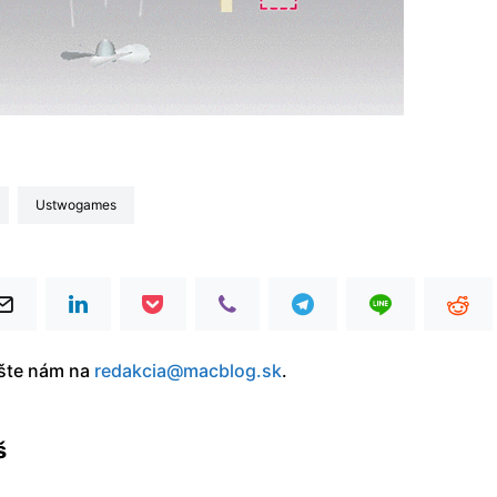
ustwogames
íšte nám na
redakcia@macblog.sk
.
š