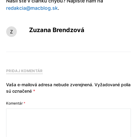
Našli ste v článku chybu? Napíšte nám na
redakcia@macblog.sk
.
Zuzana Brendzová
PRIDAJ KOMENTÁR
Vaša e-mailová adresa nebude zverejnená.
Vyžadované polia
sú označené
*
Komentár
*