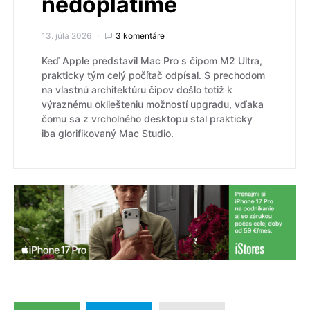
nedoplatíme
13. júla 2026
3 komentáre
Keď Apple predstavil Mac Pro s čipom M2 Ultra,
prakticky tým celý počítač odpísal. S prechodom
na vlastnú architektúru čipov došlo totiž k
výraznému okliešteniu možností upgradu, vďaka
čomu sa z vrcholného desktopu stal prakticky
iba glorifikovaný Mac Studio.