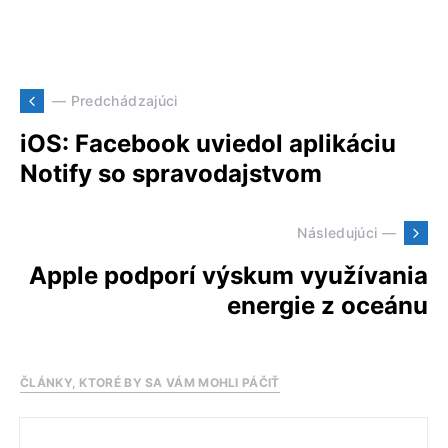
— Predchádzajúci
iOS: Facebook uviedol aplikáciu
Notify so spravodajstvom
Následujúci —
Apple podporí výskum využívania
energie z oceánu
ČLÁNKY, KTORÉ BY SA VÁM MOHLI PÁČIŤ