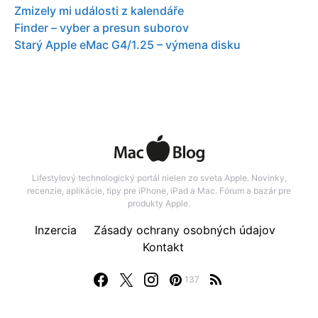
Zmizely mi události z kalendáře
Finder – vyber a presun suborov
Starý Apple eMac G4/1.25 – výmena disku
Lifestylový technologický portál nielen zo sveta Apple. Novinky,
recenzie, aplikácie, tipy pre iPhone, iPad a Mac. Fórum a bazár pre
produkty Apple.
Inzercia
Zásady ochrany osobných údajov
Kontakt
137