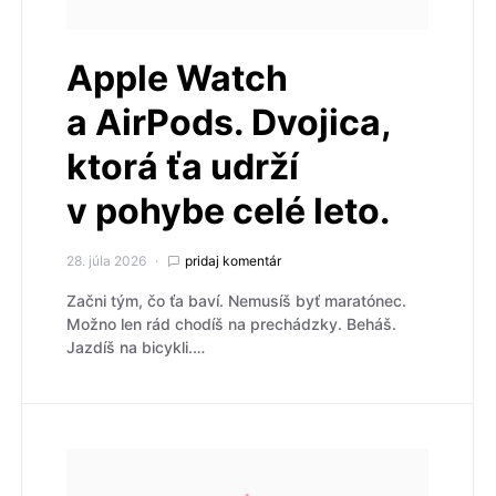
Apple Watch
a AirPods. Dvojica,
ktorá ťa udrží
v pohybe celé leto.
28. júla 2026
pridaj komentár
Začni tým, čo ťa baví. Nemusíš byť maratónec.
Možno len rád chodíš na prechádzky. Beháš.
Jazdíš na bicykli.…