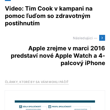
Video: Tim Cook v kampani na
pomoc ľuďom so zdravotným
postihnutím
Následujúci —
Apple zrejme v marci 2016
predstaví nové Apple Watch a 4-
palcový iPhone
ČLÁNKY, KTORÉ BY SA VÁM MOHLI PÁČIŤ