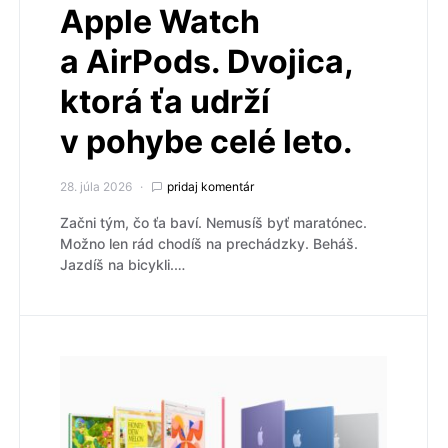
Apple Watch
a AirPods. Dvojica,
ktorá ťa udrží
v pohybe celé leto.
28. júla 2026
pridaj komentár
Začni tým, čo ťa baví. Nemusíš byť maratónec.
Možno len rád chodíš na prechádzky. Beháš.
Jazdíš na bicykli.…