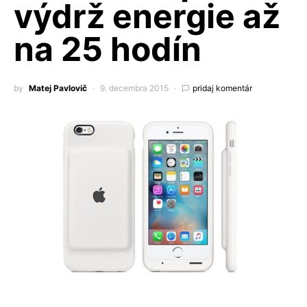
výdrž energie až
na 25 hodín
by
Matej Pavlovič
9. decembra 2015
pridaj komentár