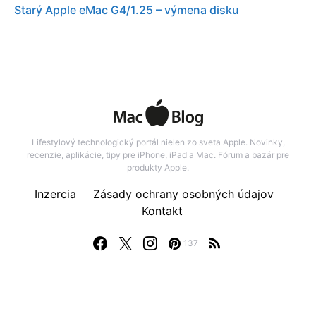
Starý Apple eMac G4/1.25 – výmena disku
Lifestylový technologický portál nielen zo sveta Apple. Novinky,
recenzie, aplikácie, tipy pre iPhone, iPad a Mac. Fórum a bazár pre
produkty Apple.
Inzercia
Zásady ochrany osobných údajov
Kontakt
137