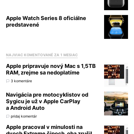
Apple Watch Series 8 oficiálne
predstavené
NAJVIAC KOMENTOVANÉ ZA 1 MESIAC
Apple pripravuje nový Mac s 1,5TB
RAM, zrejme sa nedoplatíme
3 komentáre
Navigácia pre motocyklistov od
Sygicu je už v Apple CarPlay
a Android Auto
pridaj komentár
Apple pracoval v minulosti na
dvoch Extreme čipoch, oba zrušil