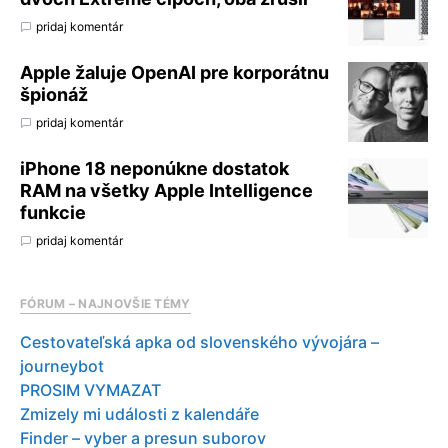
pridaj komentár
Apple žaluje OpenAI pre korporátnu
špionáž
pridaj komentár
iPhone 18 neponúkne dostatok
RAM na všetky Apple Intelligence
funkcie
pridaj komentár
FÓRUM – NAJNOVŠIE TÉMY
Cestovateľská apka od slovenského vývojára –
journeybot
PROSIM VYMAZAT
Zmizely mi události z kalendáře
Finder – vyber a presun suborov