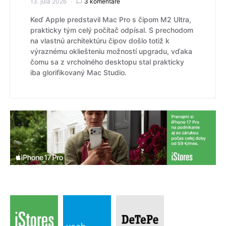
13. júla 2026
3 komentáre
Keď Apple predstavil Mac Pro s čipom M2 Ultra,
prakticky tým celý počítač odpísal. S prechodom
na vlastnú architektúru čipov došlo totiž k
výraznému okliešteniu možností upgradu, vďaka
čomu sa z vrcholného desktopu stal prakticky
iba glorifikovaný Mac Studio.