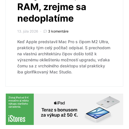
RAM, zrejme sa
nedoplatíme
13. júla 2026
3 komentáre
Keď Apple predstavil Mac Pro s čipom M2 Ultra,
prakticky tým celý počítač odpísal. S prechodom
na vlastnú architektúru čipov došlo totiž k
výraznému okliešteniu možností upgradu, vďaka
čomu sa z vrcholného desktopu stal prakticky
iba glorifikovaný Mac Studio.