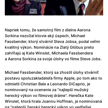
Napriek tomu, že samotný film z dielne Aarona
Sorkina nezožal ktovie aký úspech, Michael
Fassbender, ktorý stvárnil Steva Jobsa, podal veľmi
kvalitný výkon. Nominácie na Zlatý Glóbus preto
zahŕňajú aj Kate Winslet, Michaela Fassbendera
a Aarona Sorkina za svoje úlohy vo filme Steve Jobs.
Michael Fassbender, ktorý sa zhostil úlohy stvárniť
postavu spoluzakladateľa firmy Apple, po tom ako to
odmietli Christian Bale a Leonardo DiCaprio, je
nominovaný na ocenenie za “najlepší mužský
herecký výkon vo filmovej dráme“. Herečka Kate
Winslet, ktorá hrala Joannu Hoffman, je nominovaná
na “najlepší ženský herecký výkon vo vedľajšej