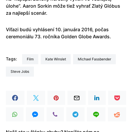
úlohe“. Aaron Sorkin môže tiež vyhrať Zlatý Glóbus
za najlepší scenár.
Víťazi budú vyhlásení 10. januára 2016, počas
ceremoniálu 73. ročníka Golden Globe Awards.
Tags:
film
Kate Winslet
Michael Fassbender
Steve Jobs
Našli ste v článku chybu? Napíšte nám na