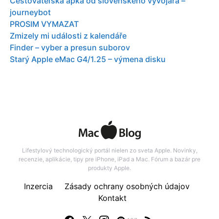
Cestovateľská apka od slovenského vývojára –
journeybot
PROSIM VYMAZAT
Zmizely mi události z kalendáře
Finder – vyber a presun suborov
Starý Apple eMac G4/1.25 – výmena disku
Lifestylový technologický portál nielen zo sveta Apple. Novinky,
recenzie, aplikácie, tipy pre iPhone, iPad a Mac. Fórum a bazár pre
produkty Apple.
Inzercia
Zásady ochrany osobných údajov
Kontakt