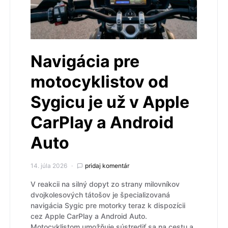
Navigácia pre
motocyklistov od
Sygicu je už v Apple
CarPlay a Android
Auto
14. júla 2026
pridaj komentár
V reakcii na silný dopyt zo strany milovníkov
dvojkolesových tátošov je špecializovaná
navigácia Sygic pre motorky teraz k dispozícii
cez Apple CarPlay a Android Auto.
Motocyklistom umožňuje sústrediť sa na cestu a