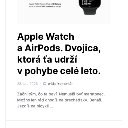
Apple Watch
a AirPods. Dvojica,
ktorá ťa udrží
v pohybe celé leto.
28. júla 2026
pridaj komentár
Začni tým, čo ťa baví. Nemusíš byť maratónec.
Možno len rád chodíš na prechádzky. Beháš.
Jazdíš na bicykli.…