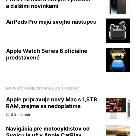
a ďalšími novinkami
AirPods Pro majú svojho nástupcu
Apple Watch Series 8 oficiálne
predstavené
NAJVIAC KOMENTOVANÉ ZA 1 MESIAC
Apple pripravuje nový Mac s 1,5TB
RAM, zrejme sa nedoplatíme
3 komentáre
Navigácia pre motocyklistov od
Sygicu je už v Apple CarPlay