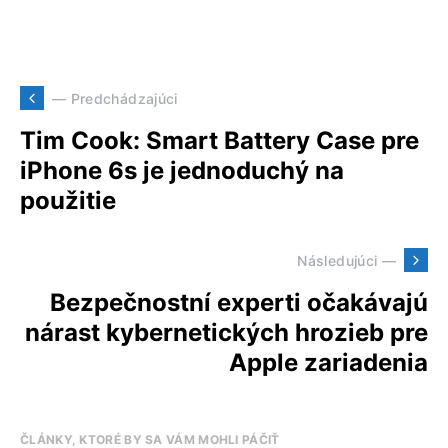
— Predchádzajúci
Tim Cook: Smart Battery Case pre
iPhone 6s je jednoduchý na
použitie
Následujúci —
Bezpečnostní experti očakávajú
nárast kybernetických hrozieb pre
Apple zariadenia
ČLÁNKY, KTORÉ BY SA VÁM MOHLI PÁČIŤ