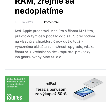
RAM, zrejme sa
nedoplatíme
13. júla 2026
3 komentáre
Keď Apple predstavil Mac Pro s čipom M2 Ultra,
prakticky tým celý počítač odpísal. S prechodom
na vlastnú architektúru čipov došlo totiž k
výraznému okliešteniu možností upgradu, vďaka
čomu sa z vrcholného desktopu stal prakticky
iba glorifikovaný Mac Studio.