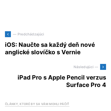
— Predchádzajúci
iOS: Naučte sa každý deň nové
anglické slovíčko s Vernie
Následujúci —
iPad Pro s Apple Pencil verzus
Surface Pro 4
ČLÁNKY, KTORÉ BY SA VÁM MOHLI PÁČIŤ