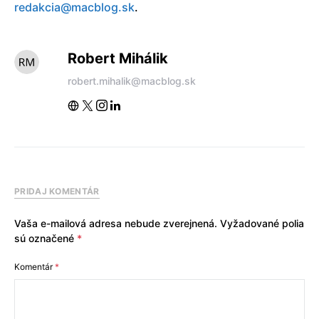
redakcia@macblog.sk
.
Robert Mihálik
robert.mihalik@macblog.sk
PRIDAJ KOMENTÁR
Vaša e-mailová adresa nebude zverejnená.
Vyžadované polia
sú označené
*
Komentár
*