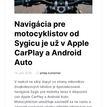
Navigácia pre
motocyklistov od
Sygicu je už v Apple
CarPlay a Android
Auto
14. júla 2026
pridaj komentár
V reakcii na silný dopyt zo strany milovníkov
dvojkolesových tátošov je špecializovaná
navigácia Sygic pre motorky teraz k dispozícii
cez Apple CarPlay a Android Auto.
Motocyklistom umožňuje sústrediť sa na cestu a
zároveň poskytuje všetky dôležité informácie pre