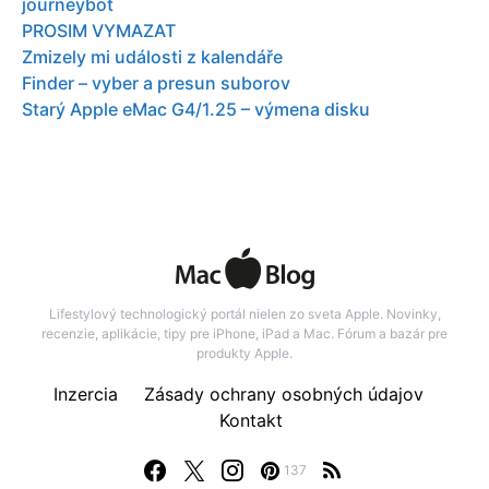
journeybot
PROSIM VYMAZAT
Zmizely mi události z kalendáře
Finder – vyber a presun suborov
Starý Apple eMac G4/1.25 – výmena disku
Lifestylový technologický portál nielen zo sveta Apple. Novinky,
recenzie, aplikácie, tipy pre iPhone, iPad a Mac. Fórum a bazár pre
produkty Apple.
Inzercia
Zásady ochrany osobných údajov
Kontakt
137