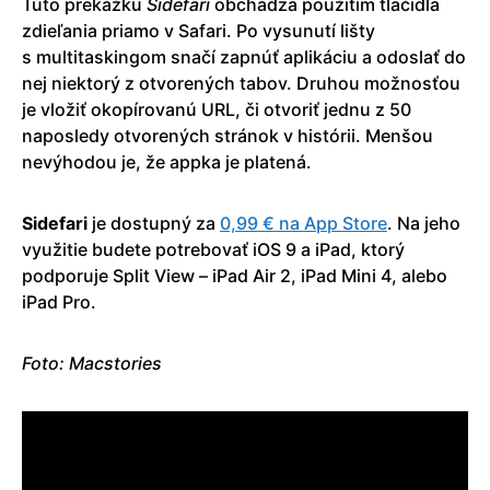
Túto prekážku
Sidefari
obchádza použitím tlačidla
zdieľania priamo v Safari. Po vysunutí lišty
s multitaskingom snačí zapnúť aplikáciu a odoslať do
nej niektorý z otvorených tabov. Druhou možnosťou
je vložiť okopírovanú URL, či otvoriť jednu z 50
naposledy otvorených stránok v histórii. Menšou
nevýhodou je, že appka je platená.
Sidefari
je dostupný za
0,99 € na App Store
. Na jeho
využitie budete potrebovať iOS 9 a iPad, ktorý
podporuje Split View – iPad Air 2, iPad Mini 4, alebo
iPad Pro.
Foto: Macstories