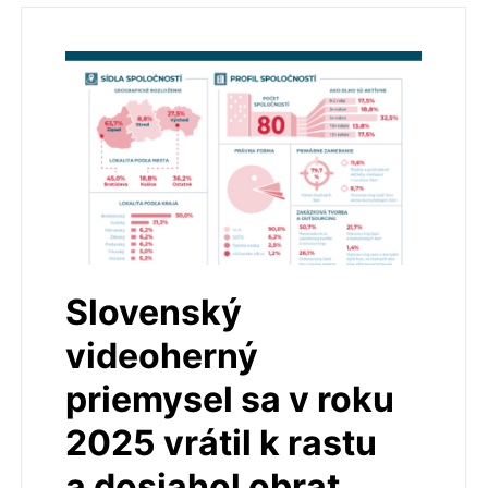
Slovenský
videoherný
priemysel sa v roku
2025 vrátil k rastu
a dosiahol obrat