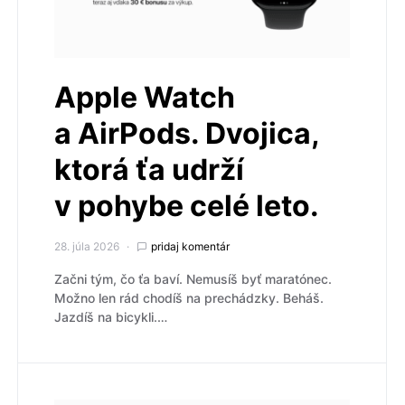
Apple Watch
a AirPods. Dvojica,
ktorá ťa udrží
v pohybe celé leto.
28. júla 2026
pridaj komentár
Začni tým, čo ťa baví. Nemusíš byť maratónec.
Možno len rád chodíš na prechádzky. Beháš.
Jazdíš na bicykli.…