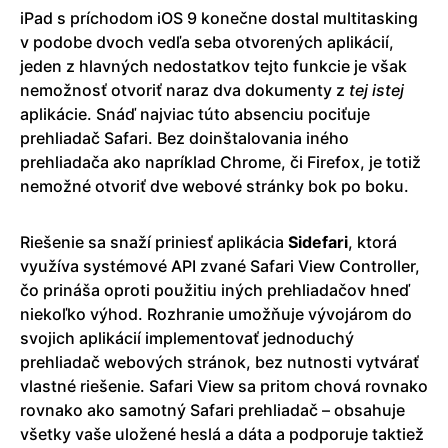
iPad s príchodom iOS 9 konečne dostal multitasking
v podobe dvoch vedľa seba otvorených aplikácií,
jeden z hlavných nedostatkov tejto funkcie je však
nemožnosť otvoriť naraz dva dokumenty z
tej istej
aplikácie. Snáď najviac túto absenciu pociťuje
prehliadač Safari. Bez doinštalovania iného
prehliadača ako napríklad Chrome, či Firefox, je totiž
nemožné otvoriť dve webové stránky bok po boku.
Riešenie sa snaží priniesť aplikácia
Sidefari
, ktorá
využíva systémové API zvané Safari View Controller,
čo prináša oproti použitiu iných prehliadačov hneď
niekoľko výhod. Rozhranie umožňuje vývojárom do
svojich aplikácií implementovať jednoduchý
prehliadač webových stránok, bez nutnosti vytvárať
vlastné riešenie. Safari View sa pritom chová rovnako
rovnako ako samotný Safari prehliadač – obsahuje
všetky vaše uložené heslá a dáta a podporuje taktiež