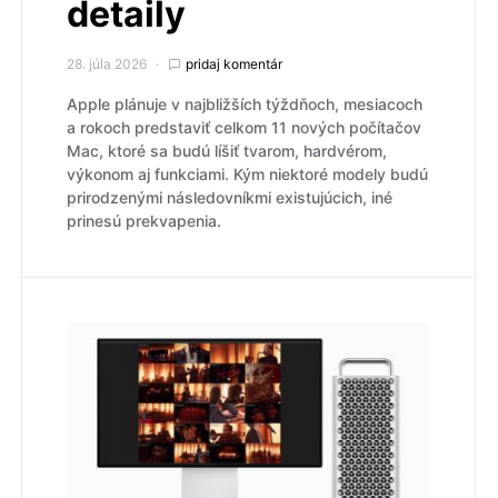
detaily
28. júla 2026
pridaj komentár
Apple plánuje v najbližších týždňoch, mesiacoch
a rokoch predstaviť celkom 11 nových počítačov
Mac, ktoré sa budú líšiť tvarom, hardvérom,
výkonom aj funkciami. Kým niektoré modely budú
prirodzenými následovníkmi existujúcich, iné
prinesú prekvapenia.