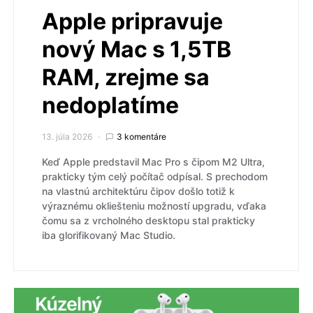
Apple pripravuje
nový Mac s 1,5TB
RAM, zrejme sa
nedoplatíme
13. júla 2026
3 komentáre
Keď Apple predstavil Mac Pro s čipom M2 Ultra,
prakticky tým celý počítač odpísal. S prechodom
na vlastnú architektúru čipov došlo totiž k
výraznému okliešteniu možností upgradu, vďaka
čomu sa z vrcholného desktopu stal prakticky
iba glorifikovaný Mac Studio.