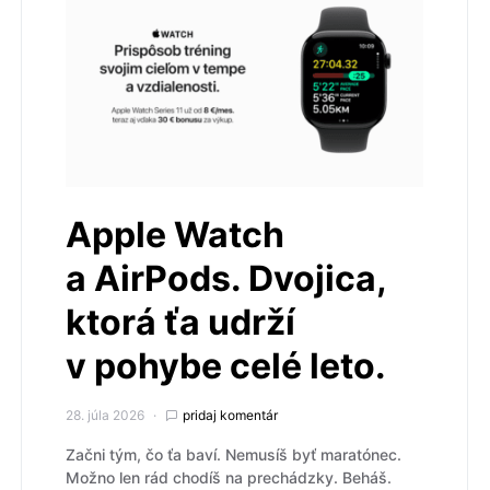
Apple Watch
a AirPods. Dvojica,
ktorá ťa udrží
v pohybe celé leto.
28. júla 2026
pridaj komentár
Začni tým, čo ťa baví. Nemusíš byť maratónec.
Možno len rád chodíš na prechádzky. Beháš.