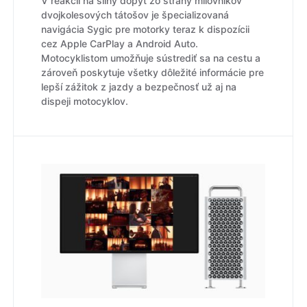
V reakcii na silný dopyt zo strany milovníkov
dvojkolesových tátošov je špecializovaná
navigácia Sygic pre motorky teraz k dispozícii
cez Apple CarPlay a Android Auto.
Motocyklistom umožňuje sústrediť sa na cestu a
zároveň poskytuje všetky dôležité informácie pre
lepší zážitok z jazdy a bezpečnosť už aj na
dispeji motocyklov.