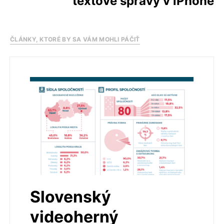
textové správy v iPhone
ČLÁNKY, KTORÉ BY SA VÁM MOHLI PÁČIŤ
Slovenský
videoherný