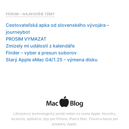
FÓRUM – NAJNOVŠIE TÉMY
Cestovateľská apka od slovenského vývojára –
journeybot
PROSIM VYMAZAT
Zmizely mi události z kalendáře
Finder – vyber a presun suborov
Starý Apple eMac G4/1.25 – výmena disku
Lifestylový technologický portál nielen zo sveta Apple. Novinky,
recenzie, aplikácie, tipy pre iPhone, iPad a Mac. Fórum a bazár pre
produkty Apple.