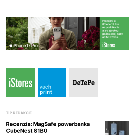
TIP REDAKCIE
Recenzia: MagSafe powerbanka
CubeNest S1B0