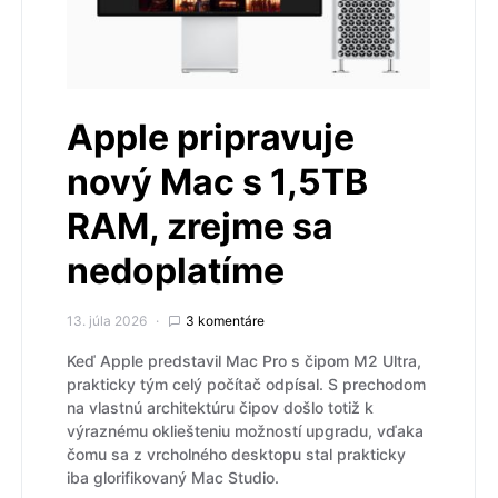
Apple pripravuje
nový Mac s 1,5TB
RAM, zrejme sa
nedoplatíme
13. júla 2026
3 komentáre
Keď Apple predstavil Mac Pro s čipom M2 Ultra,
prakticky tým celý počítač odpísal. S prechodom
na vlastnú architektúru čipov došlo totiž k
výraznému okliešteniu možností upgradu, vďaka
čomu sa z vrcholného desktopu stal prakticky
iba glorifikovaný Mac Studio.