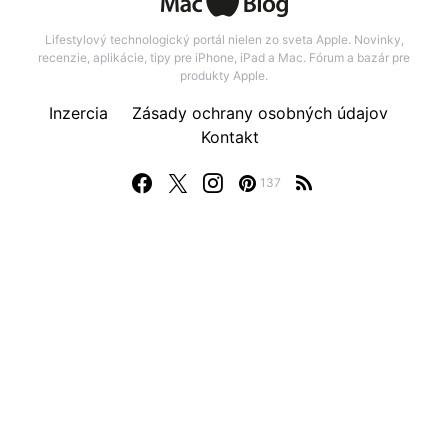
Lifestylový technologický portál nielen zo sveta Apple. Novinky,
recenzie, aplikácie, tipy pre iPhone, iPad a Mac. Fórum a bazár pre
produkty Apple.
Inzercia
Zásady ochrany osobných údajov
Kontakt
137