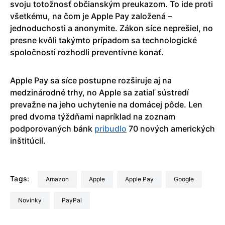
svoju totožnosť občianským preukazom. To ide proti
všetkému, na čom je Apple Pay založená –
jednoduchosti a anonymite. Zákon síce neprešiel, no
presne kvôli takýmto prípadom sa technologické
spoločnosti rozhodli preventívne konať.
Apple Pay sa síce postupne rozširuje aj na
medzinárodné trhy, no Apple sa zatiaľ sústredí
prevažne na jeho uchytenie na domácej pôde. Len
pred dvoma týždňami napríklad na zoznam
podporovaných bánk
pribudlo
70 nových amerických
inštitúcií.
Tags:
Amazon
Apple
Apple Pay
Google
Novinky
PayPal