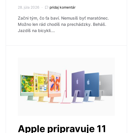
28. júla 2026
pridaj komentár
Začni tým, čo ťa baví. Nemusíš byť maratónec.
Možno len rád chodíš na prechádzky. Beháš.
Jazdíš na bicykli.…
Apple pripravuje 11