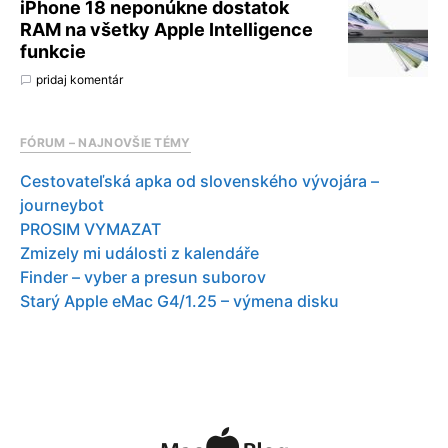
iPhone 18 neponúkne dostatok
RAM na všetky Apple Intelligence
funkcie
pridaj komentár
FÓRUM – NAJNOVŠIE TÉMY
Cestovateľská apka od slovenského vývojára –
journeybot
PROSIM VYMAZAT
Zmizely mi události z kalendáře
Finder – vyber a presun suborov
Starý Apple eMac G4/1.25 – výmena disku