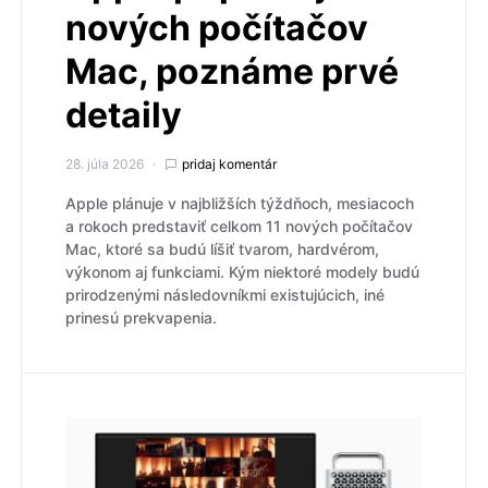
nových počítačov
Mac, poznáme prvé
detaily
28. júla 2026
pridaj komentár
Apple plánuje v najbližších týždňoch, mesiacoch
a rokoch predstaviť celkom 11 nových počítačov
Mac, ktoré sa budú líšiť tvarom, hardvérom,
výkonom aj funkciami. Kým niektoré modely budú
prirodzenými následovníkmi existujúcich, iné
prinesú prekvapenia.