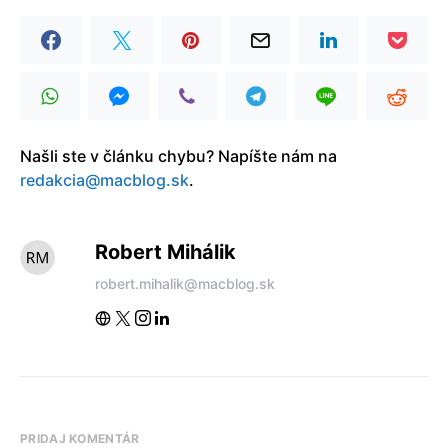
Našli ste v článku chybu? Napíšte nám na
redakcia@macblog.sk
.
Robert Mihálik
robert.mihalik@macblog.sk
PRIDAJ KOMENTÁR