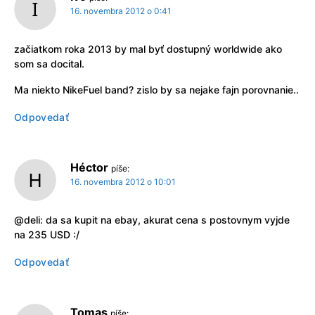
16. novembra 2012 o 0:41
začiatkom roka 2013 by mal byť dostupný worldwide ako
som sa docital.
Ma niekto NikeFuel band? zislo by sa nejake fajn porovnanie..
Odpovedať
Héctor
píše:
16. novembra 2012 o 10:01
@deli: da sa kupit na ebay, akurat cena s postovnym vyjde
na 235 USD :/
Odpovedať
Tomas
píše: