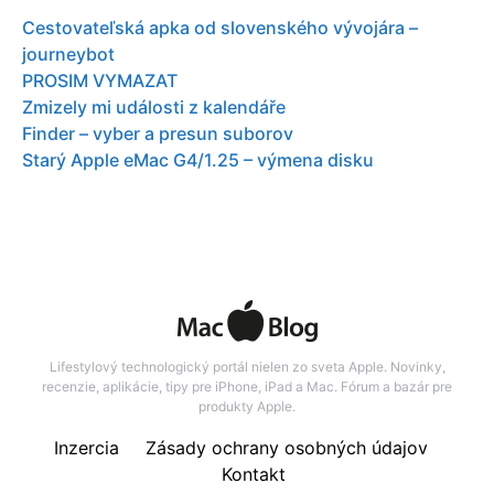
Cestovateľská apka od slovenského vývojára –
journeybot
PROSIM VYMAZAT
Zmizely mi události z kalendáře
Finder – vyber a presun suborov
Starý Apple eMac G4/1.25 – výmena disku
Lifestylový technologický portál nielen zo sveta Apple. Novinky,
recenzie, aplikácie, tipy pre iPhone, iPad a Mac. Fórum a bazár pre
produkty Apple.
Inzercia
Zásady ochrany osobných údajov
Kontakt