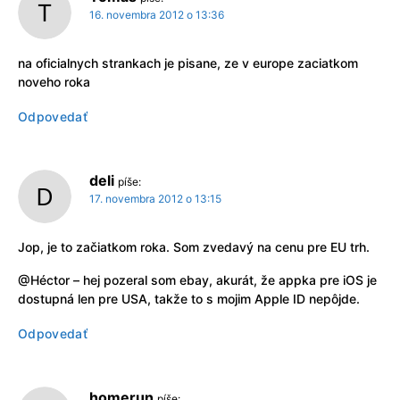
16. novembra 2012 o 13:36
na oficialnych strankach je pisane, ze v europe zaciatkom
noveho roka
Odpovedať
deli
píše:
17. novembra 2012 o 13:15
Jop, je to začiatkom roka. Som zvedavý na cenu pre EU trh.
@Héctor – hej pozeral som ebay, akurát, že appka pre iOS je
dostupná len pre USA, takže to s mojim Apple ID nepôjde.
Odpovedať
homerun
píše: