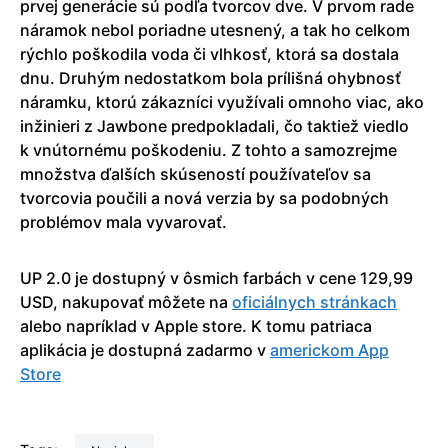
prvej generácie sú podľa tvorcov dve. V prvom rade
náramok nebol poriadne utesnený, a tak ho celkom
rýchlo poškodila voda či vlhkosť, ktorá sa dostala
dnu. Druhým nedostatkom bola prílišná ohybnosť
náramku, ktorú zákazníci využívali omnoho viac, ako
inžinieri z Jawbone predpokladali, čo taktiež viedlo
k vnútornému poškodeniu. Z tohto a samozrejme
množstva ďalších skúseností používateľov sa
tvorcovia poučili a nová verzia by sa podobných
problémov mala vyvarovať.
UP 2.0 je dostupný v ôsmich farbách v cene 129,99
USD, nakupovať môžete na
oficiálnych stránkach
alebo napríklad v Apple store. K tomu patriaca
aplikácia je dostupná zadarmo v
americkom App
Store