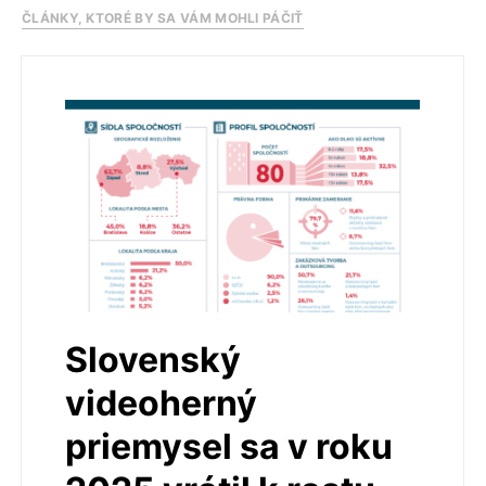
ČLÁNKY, KTORÉ BY SA VÁM MOHLI PÁČIŤ
Slovenský
videoherný
priemysel sa v roku