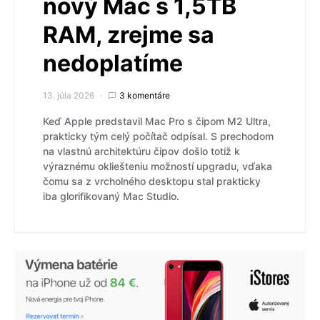
nový Mac s 1,5TB
RAM, zrejme sa
nedoplatíme
13. júla 2026
3 komentáre
Keď Apple predstavil Mac Pro s čipom M2 Ultra,
prakticky tým celý počítač odpísal. S prechodom
na vlastnú architektúru čipov došlo totiž k
výraznému okliešteniu možností upgradu, vďaka
čomu sa z vrcholného desktopu stal prakticky
iba glorifikovaný Mac Studio.