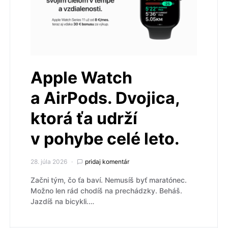
Apple Watch
a AirPods. Dvojica,
ktorá ťa udrží
v pohybe celé leto.
28. júla 2026
pridaj komentár
Začni tým, čo ťa baví. Nemusíš byť maratónec.
Možno len rád chodíš na prechádzky. Beháš.
Jazdíš na bicykli.…