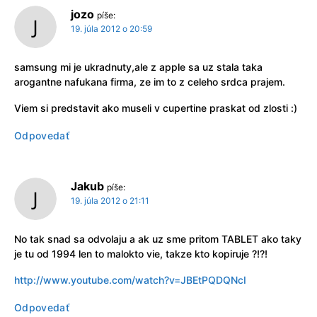
jozo
píše:
19. júla 2012 o 20:59
samsung mi je ukradnuty,ale z apple sa uz stala taka
arogantne nafukana firma, ze im to z celeho srdca prajem.
Viem si predstavit ako museli v cupertine praskat od zlosti :)
Odpovedať
Jakub
píše:
19. júla 2012 o 21:11
No tak snad sa odvolaju a ak uz sme pritom TABLET ako taky
je tu od 1994 len to malokto vie, takze kto kopiruje ?!?!
http://www.youtube.com/watch?v=JBEtPQDQNcI
Odpovedať