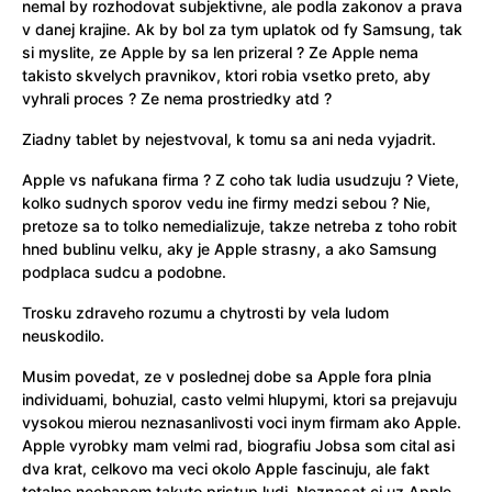
nemal by rozhodovat subjektivne, ale podla zakonov a prava
v danej krajine. Ak by bol za tym uplatok od fy Samsung, tak
si myslite, ze Apple by sa len prizeral ? Ze Apple nema
takisto skvelych pravnikov, ktori robia vsetko preto, aby
vyhrali proces ? Ze nema prostriedky atd ?
Ziadny tablet by nejestvoval, k tomu sa ani neda vyjadrit.
Apple vs nafukana firma ? Z coho tak ludia usudzuju ? Viete,
kolko sudnych sporov vedu ine firmy medzi sebou ? Nie,
pretoze sa to tolko nemedializuje, takze netreba z toho robit
hned bublinu velku, aky je Apple strasny, a ako Samsung
podplaca sudcu a podobne.
Trosku zdraveho rozumu a chytrosti by vela ludom
neuskodilo.
Musim povedat, ze v poslednej dobe sa Apple fora plnia
individuami, bohuzial, casto velmi hlupymi, ktori sa prejavuju
vysokou mierou neznasanlivosti voci inym firmam ako Apple.
Apple vyrobky mam velmi rad, biografiu Jobsa som cital asi
dva krat, celkovo ma veci okolo Apple fascinuju, ale fakt
totalne nechapem takyto pristup ludi. Neznasat ci uz Apple,