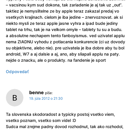
– vacsinou kym sud dokona, tak zariadenie je aj tak uz „out“.
taktiez je nemyslitelne ze by apple teraz zakazal predaj vo
vsetkych krajinach. cielom je iba jedine – znervoznovat. ak si
niekto mysli ze teraz apple jasne vyhra a ipad bude jediny
tablet na trhu, tak je na velkom omyle – tablety tu su a budu.
a absolutne nechapem tento fanboyismus. ved uzivatel applu
nema ZIADNU vyhodu z potlacania konkurencie (ci uz dovody
su objektivne, alebo nie). pre uzivatela je iba dobre aby tu bol
android, W7 a aj dalsie a aj, ano, aby sliapali applu na paty.
nejde o znacku, ale o produkty. na fandenie je sport
Odpovedať
benne
píše:
19. júla 2012 o 21:30
Ta slovenska skodoradost a typicky postoj vsetko viem,
vsetko poznam, vsetko som videl :D
Sudca mal zrejme padny dovod rozhodnut, tak ako rozhodol,