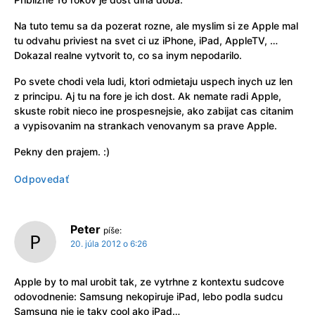
Na tuto temu sa da pozerat rozne, ale myslim si ze Apple mal
tu odvahu priviest na svet ci uz iPhone, iPad, AppleTV, …
Dokazal realne vytvorit to, co sa inym nepodarilo.
Po svete chodi vela ludi, ktori odmietaju uspech inych uz len
z principu. Aj tu na fore je ich dost. Ak nemate radi Apple,
skuste robit nieco ine prospesnejsie, ako zabijat cas citanim
a vypisovanim na strankach venovanym sa prave Apple.
Pekny den prajem. :)
Odpovedať
Peter
píše:
20. júla 2012 o 6:26
Apple by to mal urobit tak, ze vytrhne z kontextu sudcove
odovodnenie: Samsung nekopiruje iPad, lebo podla sudcu
Samsung nie je taky cool ako iPad…