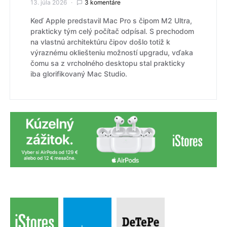
13. júla 2026
3 komentáre
Keď Apple predstavil Mac Pro s čipom M2 Ultra,
prakticky tým celý počítač odpísal. S prechodom
na vlastnú architektúru čipov došlo totiž k
výraznému okliešteniu možností upgradu, vďaka
čomu sa z vrcholného desktopu stal prakticky
iba glorifikovaný Mac Studio.