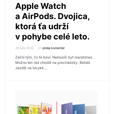
Apple Watch
a AirPods. Dvojica,
ktorá ťa udrží
v pohybe celé leto.
28. júla 2026
pridaj komentár
Začni tým, čo ťa baví. Nemusíš byť maratónec.
Možno len rád chodíš na prechádzky. Beháš.
Jazdíš na bicykli.…