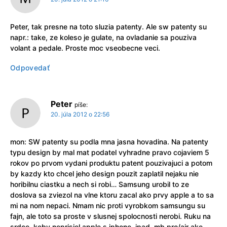
Peter, tak presne na toto sluzia patenty. Ale sw patenty su
napr.: take, ze koleso je gulate, na ovladanie sa pouziva
volant a pedale. Proste moc vseobecne veci.
Odpovedať
Peter
píše:
20. júla 2012 o 22:56
mon: SW patenty su podla mna jasna hovadina. Na patenty
typu design by mal mat podatel vyhradne pravo cojaviem 5
rokov po prvom vydani produktu patent pouzivajuci a potom
by kazdy kto chcel jeho design pouzit zaplatil nejaku nie
horibilnu ciastku a nech si robi… Samsung urobil to ze
doslova sa zviezol na vlne ktoru zacal ako prvy apple a to sa
mi na nom nepaci. Nmam nic proti vyrobkom samsungu su
fajn, ale toto sa proste v slusnej spolocnosti nerobi. Ruku na
srdce, keby neprisiel apple s iphone, ipad, mb pro/air ake