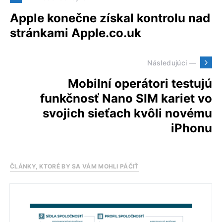
Apple konečne získal kontrolu nad
stránkami Apple.co.uk
Následujúci —
Mobilní operátori testujú
funkčnosť Nano SIM kariet vo
svojich sieťach kvôli novému
iPhonu
ČLÁNKY, KTORÉ BY SA VÁM MOHLI PÁČIŤ