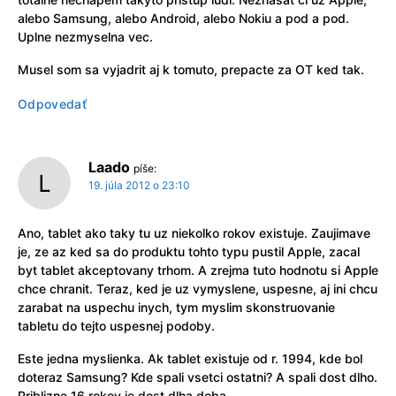
alebo Samsung, alebo Android, alebo Nokiu a pod a pod.
Uplne nezmyselna vec.
Musel som sa vyjadrit aj k tomuto, prepacte za OT ked tak.
Odpovedať
Laado
píše:
19. júla 2012 o 23:10
Ano, tablet ako taky tu uz niekolko rokov existuje. Zaujimave
je, ze az ked sa do produktu tohto typu pustil Apple, zacal
byt tablet akceptovany trhom. A zrejma tuto hodnotu si Apple
chce chranit. Teraz, ked je uz vymyslene, uspesne, aj ini chcu
zarabat na uspechu inych, tym myslim skonstruovanie
tabletu do tejto uspesnej podoby.
Este jedna myslienka. Ak tablet existuje od r. 1994, kde bol
doteraz Samsung? Kde spali vsetci ostatni? A spali dost dlho.
Priblizne 16 rokov je dost dlha doba.