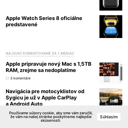
Apple Watch Series 8 oficiálne
predstavené
NAJVIAC KOMENTOVANÉ ZA 1 MESIAC
Apple pripravuje nový Mac s 1,5TB
RAM, zrejme sa nedoplatíme
3 komentáre
Navigácia pre motocyklistov od
Sygicu je už v Apple CarPlay
a Android Auto
pridaj komentár
Používame súbory cookie, aby sme vám zaručili,
že vám na našej stránke poskytneme najlepšie
Súhlasím
skúsenosti.
Apple pracoval v minulosti na