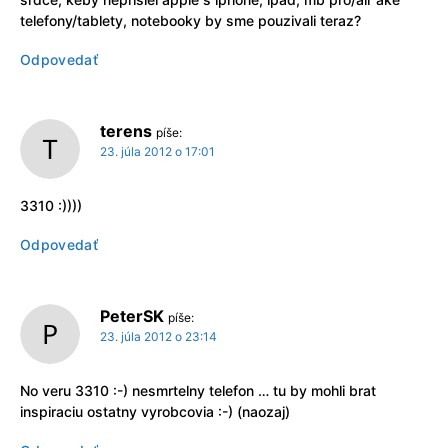
telefony/tablety, notebooky by sme pouzivali teraz?
Odpovedať
terens
píše:
23. júla 2012 o 17:01
3310 :))))
Odpovedať
PeterSK
píše:
23. júla 2012 o 23:14
No veru 3310 :-) nesmrtelny telefon … tu by mohli brat
inspiraciu ostatny vyrobcovia :-) (naozaj)