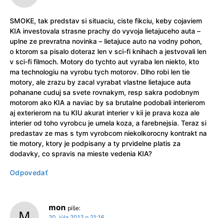
SMOKE, tak predstav si situaciu, ciste fikciu, keby cojaviem
KIA investovala strasne prachy do vyvoja lietajuceho auta –
uplne ze prevratna novinka – lietajuce auto na vodny pohon,
o ktorom sa pisalo doteraz len v sci-fi knihach a jestvovali len
v sci-fi filmoch. Motory do tychto aut vyraba len niekto, kto
ma technologiu na vyrobu tych motorov. Dlho robi len tie
motory, ale zrazu by zacal vyrabat vlastne lietajuce auta
pohanane cuduj sa svete rovnakym, resp sakra podobnym
motorom ako KIA a naviac by sa brutalne podobali interierom
aj exterierom na tu KIU akurat interier v kii je prava koza ale
interier od toho vyrobcu je umela koza, a farebnejsia. Teraz si
predastav ze mas s tym vyrobcom niekolkorocny kontrakt na
tie motory, ktory je podpisany a ty prvidelne platis za
dodavky, co spravis na mieste vedenia KIA?
Odpovedať
mon
píše:
20. júla 2012 o 21:16