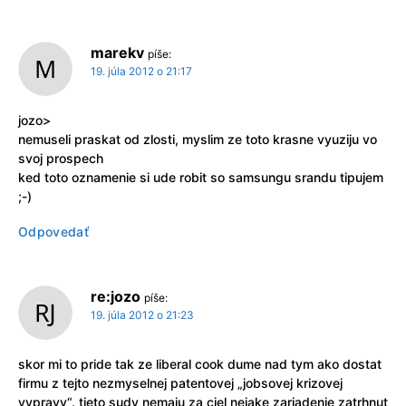
marekv
píše:
19. júla 2012 o 21:17
jozo>
nemuseli praskat od zlosti, myslim ze toto krasne vyuziju vo
svoj prospech
ked toto oznamenie si ude robit so samsungu srandu tipujem
;-)
Odpovedať
re:jozo
píše:
19. júla 2012 o 21:23
skor mi to pride tak ze liberal cook dume nad tym ako dostat
firmu z tejto nezmyselnej patentovej „jobsovej krizovej
vypravy“. tieto sudy nemaju za ciel nejake zariadenie zatrhnut