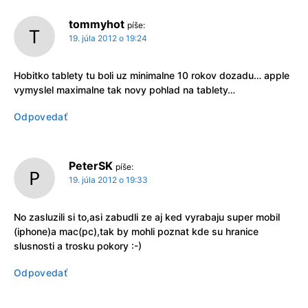
tommyhot
píše:
19. júla 2012 o 19:24
Hobitko tablety tu boli uz minimalne 10 rokov dozadu… apple
vymyslel maximalne tak novy pohlad na tablety…
Odpovedať
PeterSK
píše:
19. júla 2012 o 19:33
No zasluzili si to,asi zabudli ze aj ked vyrabaju super mobil
(iphone)a mac(pc),tak by mohli poznat kde su hranice
slusnosti a trosku pokory :-)
Odpovedať