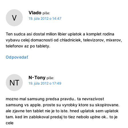
Vlado
píše:
19. júla 2012 o 14:47
Ten sudca asi dostal milion libier uplatok a komplet rodina
vybavu celej domacnosti od chladniciek, televizorov, mixerov,
telefonov az po tablety.
Odpovedať
N-Tony
píše:
19. júla 2012 o 17:49
mozno mal samsung predsa pravdu.. ta nevrazivost
samsung vs apple. proste su vyrobky ktore su skopirovane.
ale zjavne ten tablet nie je to iste. hned uplatok sem uplatok
tam. ked im zablokoval predaj to tiez nebolo uplne ok.. to je
cele