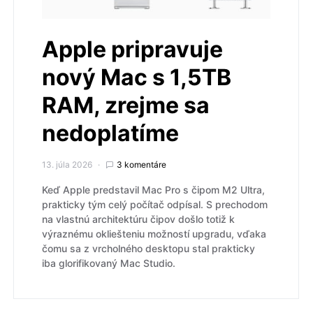
Apple pripravuje
nový Mac s 1,5TB
RAM, zrejme sa
nedoplatíme
13. júla 2026
3 komentáre
Keď Apple predstavil Mac Pro s čipom M2 Ultra,
prakticky tým celý počítač odpísal. S prechodom
na vlastnú architektúru čipov došlo totiž k
výraznému okliešteniu možností upgradu, vďaka
čomu sa z vrcholného desktopu stal prakticky
iba glorifikovaný Mac Studio.