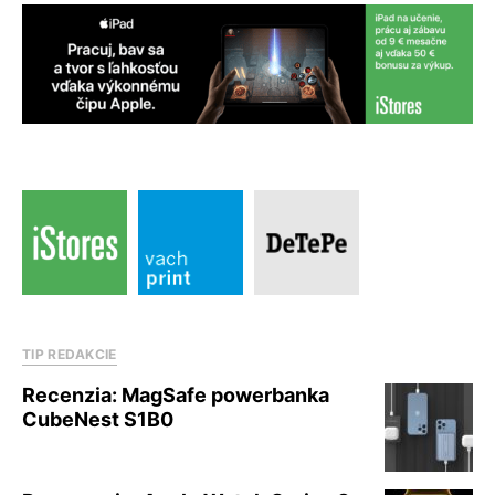
TIP REDAKCIE
Recenzia: MagSafe powerbanka
CubeNest S1B0