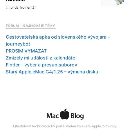
pridaj komentár
FÓRUM – NAJNOVŠIE TÉMY
Cestovateľská apka od slovenského vývojára –
journeybot
PROSIM VYMAZAT
Zmizely mi události z kalendáře
Finder – vyber a presun suborov
Starý Apple eMac G4/1.25 – výmena disku
Lifestylový technologický portál nielen zo sveta Apple. Novinky,