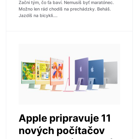
Začni tým, čo ťa baví. Nemusíš byť maratónec.
Možno len rád chodíš na prechádzky. Beháš.
Jazdíš na bicykli.…
Apple pripravuje 11
nových počítačov