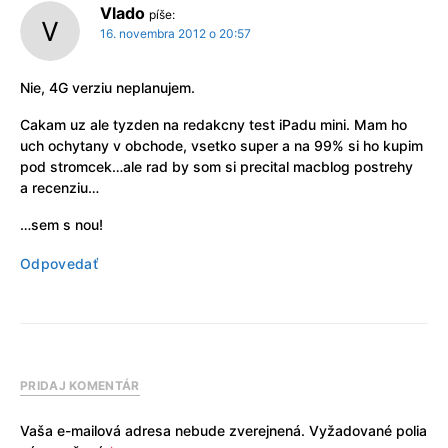
Vlado
píše:
16. novembra 2012 o 20:57
Nie, 4G verziu neplanujem.
Cakam uz ale tyzden na redakcny test iPadu mini. Mam ho
uch ochytany v obchode, vsetko super a na 99% si ho kupim
pod stromcek…ale rad by som si precital macblog postrehy
a recenziu…
…sem s nou!
Odpovedať
PRIDAJ KOMENTÁR
Vaša e-mailová adresa nebude zverejnená.
Vyžadované polia