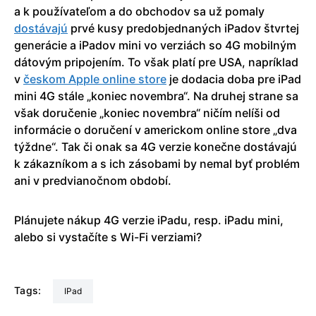
a k používateľom a do obchodov sa už pomaly
dostávajú
prvé kusy predobjednaných iPadov štvrtej
generácie a iPadov mini vo verziách so 4G mobilným
dátovým pripojením. To však platí pre USA, napríklad
v
českom Apple online store
je dodacia doba pre iPad
mini 4G stále „koniec novembra“. Na druhej strane sa
však doručenie „koniec novembra“ ničím nelíši od
informácie o doručení v americkom online store „dva
týždne“. Tak či onak sa 4G verzie konečne dostávajú
k zákazníkom a s ich zásobami by nemal byť problém
ani v predvianočnom období.
Plánujete nákup 4G verzie iPadu, resp. iPadu mini,
alebo si vystačíte s Wi-Fi verziami?
Tags:
iPad