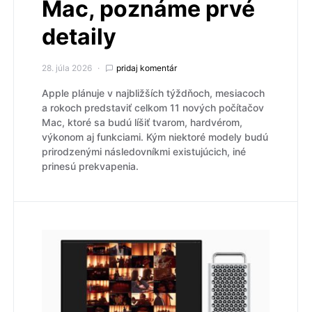
Mac, poznáme prvé
detaily
28. júla 2026
pridaj komentár
Apple plánuje v najbližších týždňoch, mesiacoch
a rokoch predstaviť celkom 11 nových počítačov
Mac, ktoré sa budú líšiť tvarom, hardvérom,
výkonom aj funkciami. Kým niektoré modely budú
prirodzenými následovníkmi existujúcich, iné
prinesú prekvapenia.