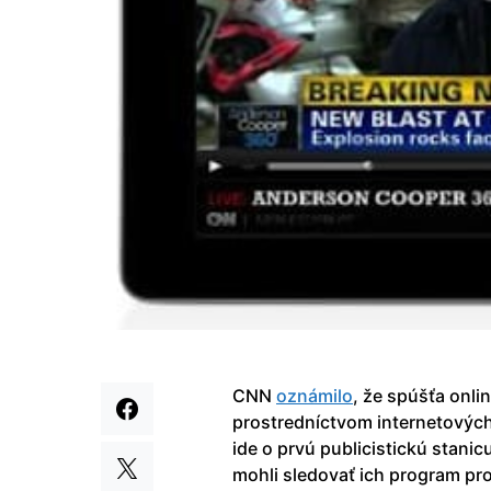
CNN
oznámilo
, že spúšťa onli
prostredníctvom internetovýc
ide o prvú publicistickú stanic
mohli sledovať ich program pr