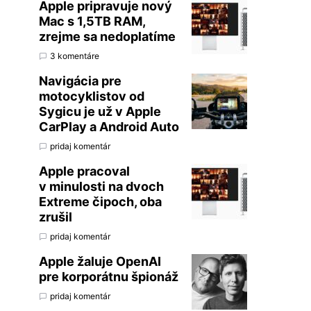
Apple pripravuje nový
Mac s 1,5TB RAM,
zrejme sa nedoplatíme
3 komentáre
Navigácia pre
motocyklistov od
Sygicu je už v Apple
CarPlay a Android Auto
pridaj komentár
Apple pracoval
v minulosti na dvoch
Extreme čipoch, oba
zrušil
pridaj komentár
Apple žaluje OpenAI
pre korporátnu špionáž
pridaj komentár