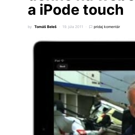
a iPode touch
by
Tomáš Beleš
19. júla 2011
pridaj komentár