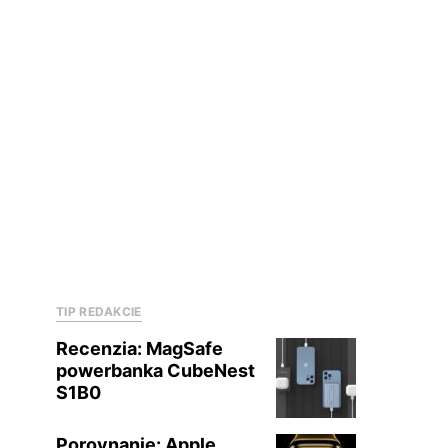
TIP REDAKCIE
Recenzia: MagSafe
powerbanka CubeNest
S1B0
Porovnanie: Apple