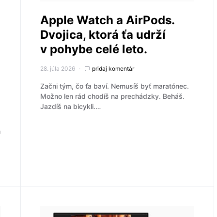
Apple Watch a AirPods.
Dvojica, ktorá ťa udrží
v pohybe celé leto.
28. júla 2026
pridaj komentár
Začni tým, čo ťa baví. Nemusíš byť maratónec.
Možno len rád chodíš na prechádzky. Beháš.
Jazdíš na bicykli.…
h