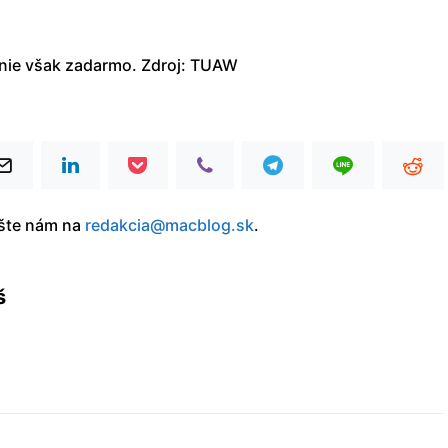
 nie však zadarmo. Zdroj: TUAW
íšte nám na
redakcia@macblog.sk
.
š