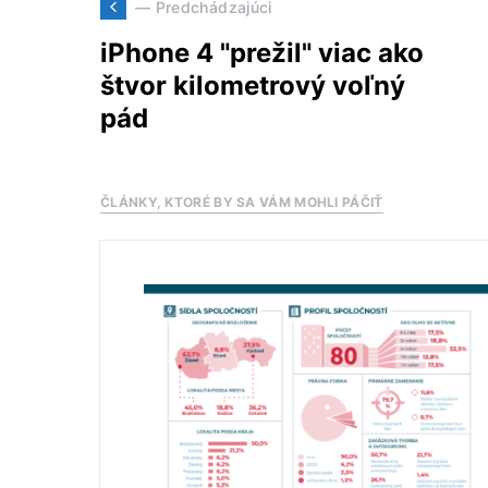
— Predchádzajúci
iPhone 4 "prežil" viac ako
štvor kilometrový voľný
pád
ČLÁNKY, KTORÉ BY SA VÁM MOHLI PÁČIŤ