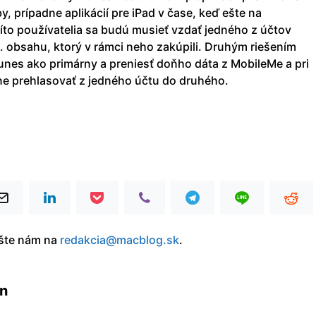
, prípadne aplikácií pre iPad v čase, keď ešte na
íto používatelia sa budú musieť vzdať jedného z účtov
p. obsahu, ktorý v rámci neho zakúpili. Druhým riešením
unes ako primárny a preniesť doňho dáta z MobileMe a pri
ne prehlasovať z jedného účtu do druhého.
íšte nám na
redakcia@macblog.sk
.
in