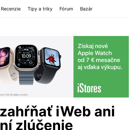
Recenzie
Tipy a triky
Fórum
Bazár
zahŕňať iWeb ani
ní zlúčenie