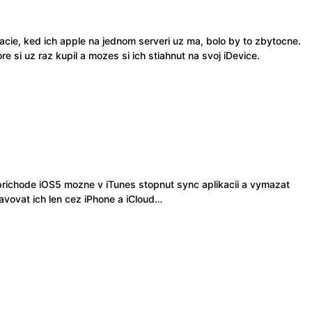
acie, ked ich apple na jednom serveri uz ma, bolo by to zbytocne.
re si uz raz kupil a mozes si ich stiahnut na svoj iDevice.
prichode iOS5 mozne v iTunes stopnut sync aplikacii a vymazat
vovat ich len cez iPhone a iCloud…