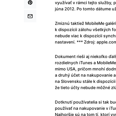
využívať v rámci tejto služby,
júna 2012. Po tomto dátume už
Zmiznú taktiež MobileMe galéri
k dispozícii zálohu všetkých fo
nebude viac k dispozícii synch
nastavení. *** Zdroj: apple.co
Dokument rieši aj niekoľko ďal
rozdielnych iTunes a MobileMe 
mimo USA, pričom mnohí dodne
a druhý účet na nakupovanie a 
na Slovensku stále k dispozícii 
že tieto účty nebude môžné zlú
Dotknutí používatelia si tak b
používať na nakupovanie v iTu
Najhoršie sú na tom tí, ktorí v