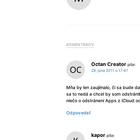
KOMENTÁROV
Octan Creator
píše:
28. júna 2011 o 17:47
Mňa by len zaujímalo, či sa bude d
sa to nedá a chcel by som odstrániť 
niečo o odstránení Apps z iCloud od
Odpovedať
kapor
píše: