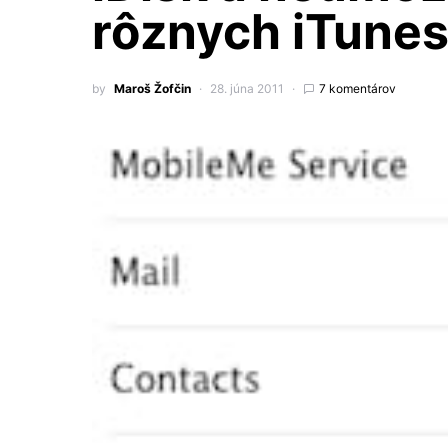
rôznych iTunes
by
Maroš Žofčin
28. júna 2011
7 komentárov