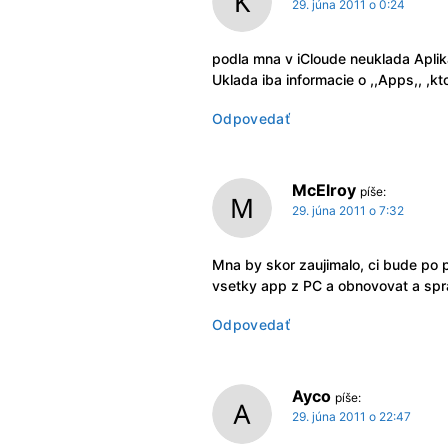
29. júna 2011 o 0:24
podla mna v iCloude neuklada Aplik
Uklada iba informacie o ,,Apps,, ,kto
Odpovedať
McElroy
píše:
29. júna 2011 o 7:32
Mna by skor zaujimalo, ci bude po 
vsetky app z PC a obnovovat a spra
Odpovedať
Ayco
píše:
29. júna 2011 o 22:47