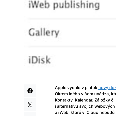
Apple vydalo v piatok
nový do
Okrem iného v ňom uvádza, kto
Kontakty, Kalendár, Záložky č
i alternatívu svojich webových
a iWeb, ktoré v iCloud nebudú