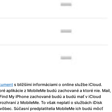
kument
s bližšími informáciami o online službe iCloud.
ré aplikácie z MobileMe budú zachované a ktoré nie. Mail,
i Find My iPhone zachované budú a budú mať v iCloud
 rozhraní z MobileMe. To však neplatí o službách iDisk
 vôbec. Súčasní predplatitelia MobileMe ich budú môcť