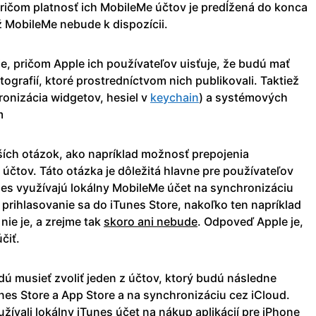
 pričom platnosť ich MobileMe účtov je predĺžená do konca
 MobileMe nebude k dispozícii.
e, pričom Apple ich používateľov uisťuje, že budú mať
tografií, ktoré prostredníctvom nich publikovali. Taktiež
ronizácia widgetov, hesiel v
keychain
) a systémových
m
ších otázok, ako napríklad možnosť prepojenia
účtov. Táto otázka je dôležitá hlavne pre používateľov
s využívajú lokálny MobileMe účet na synchronizáciu
prihlasovanie sa do iTunes Store, nakoľko ten napríklad
nie je, a zrejme tak
skoro ani nebude
. Odpoveď Apple je,
čiť.
udú musieť zvoliť jeden z účtov, ktorý budú následne
nes Store a App Store a na synchronizáciu cez iCloud.
yužívali lokálny iTunes účet na nákup aplikácií pre iPhone