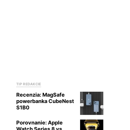
TIP REDAKCIE
Recenzia: MagSafe
powerbanka CubeNest
S1B0
Porovnanie: Apple
Watch Series 8 vs.