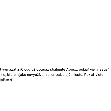
ať vymazať z iCloud už doteraz stiahnuté Apps… pokiaľ viem, zatiaľ
tie, ktoré nijako nevyužívam a len zaberajú miesto. Pokiaľ viete
píšte :)