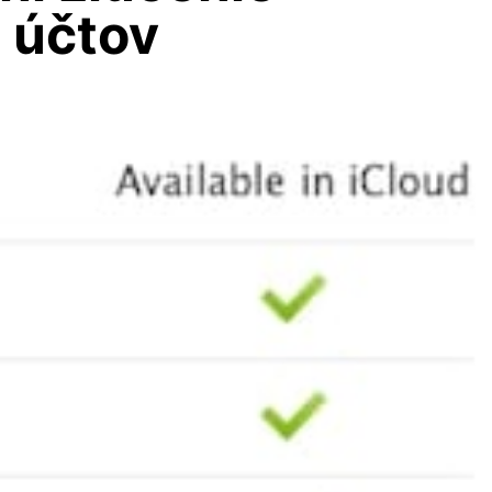
 účtov