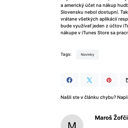
a americký účet na nákup hudby
Slovensku nebol dostupní. Tak
vrátane všetkých aplikácií res
bude využívať jeden z účtov iT
nákupe v iTunes Store sa prac
Tags:
Novinky
Našli ste v článku chybu? Nap
Maroš Žofč